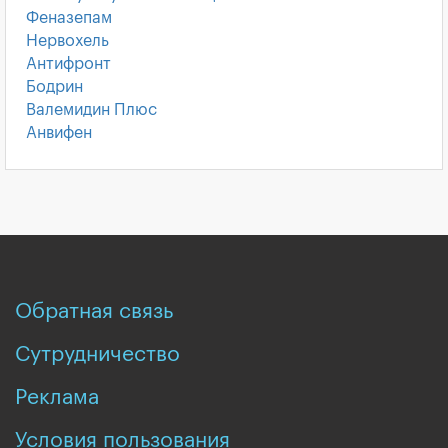
Феназепам
Нервохель
Антифронт
Бодрин
Валемидин Плюс
Анвифен
Обратная связь
Сутрудничество
Реклама
Условия пользования