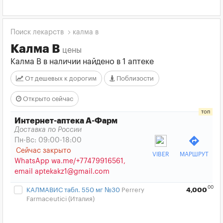
Поиск лекарств
калма в
Калма В
цены
Калма В в наличии найдено в 1 аптеке
От дешевых к дорогим
Поблизости
Открыто сейчас
Интернет-аптека А-Фарм
Доставка по России
directions
Пн-Вс: 09:00-18:00
Сейчас закрыто
VIBER
МАРШРУТ
WhatsApp wa.me/+77479916561,
email aptekakz1@gmail.com
00
КАЛМАВИС табл. 550 мг №30
Perrery
4,000
Farmaceutici (Италия)