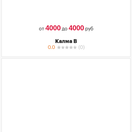
4000
4000
от
до
руб
Калма В
0.0
(
0
)