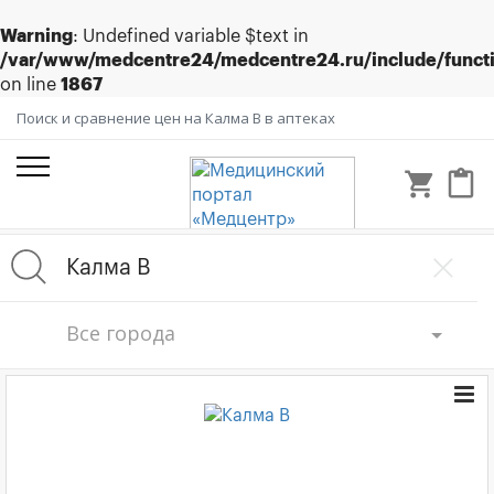
Warning
: Undefined variable $text in
/var/www/medcentre24/medcentre24.ru/include/funct
on line
1867
Поиск и сравнение цен на Калма В в аптеках
shopping_cart
content_paste
Все города