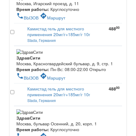
Москва, Игарский проезд, д. 11
Время работы:
Круглосуточно
phone
directions
ВЫЗОВ
Маршрут
00
Камистад гель для местного
488
применения 20мг/г+185мг/г 10г
Stada, Германия
ЗдравСити
Москва, Красногвардейский бульвар, д. 9, стр. 1
Время работы:
Пн-Вс: 08:00-22:00
Открыто
phone
directions
ВЫЗОВ
Маршрут
00
Камистад гель для местного
488
применения 20мг/г+185мг/г 10г
Stada, Германия
ЗдравСити
Москва, бульвар Осенний, д. 20, корп. 1
Время работы:
Круглосуточно