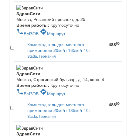
ЗдравСити
Москва, Рязанский проспект, д. 25
Время работы:
Круглосуточно
phone
directions
ВЫЗОВ
Маршрут
00
Камистад гель для местного
488
применения 20мг/г+185мг/г 10г
Stada, Германия
ЗдравСити
Москва, Строгинский бульвар, д. 14, корп. 4
Время работы:
Круглосуточно
phone
directions
ВЫЗОВ
Маршрут
00
Камистад гель для местного
488
применения 20мг/г+185мг/г 10г
Stada, Германия
ЗдравСити