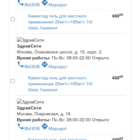
phone
directions
ВЫЗОВ
Маршрут
00
Камистад гель для местного
488
применения 20мг/г+185мг/г 10г
Stada, Германия
ЗдравСити
Москва, Очаковское шоссе, д. 15, корп. 2
Время работы:
Пн-Вс: 08:00-22:00
Открыто
phone
directions
ВЫЗОВ
Маршрут
00
Камистад гель для местного
488
применения 20мг/г+185мг/г 10г
Stada, Германия
ЗдравСити
Москва, Покровская, д. 16
Время работы:
Пн-Вс: 08:00-22:00
Открыто
phone
directions
ВЫЗОВ
Маршрут
00
Камистад гель для местного
488