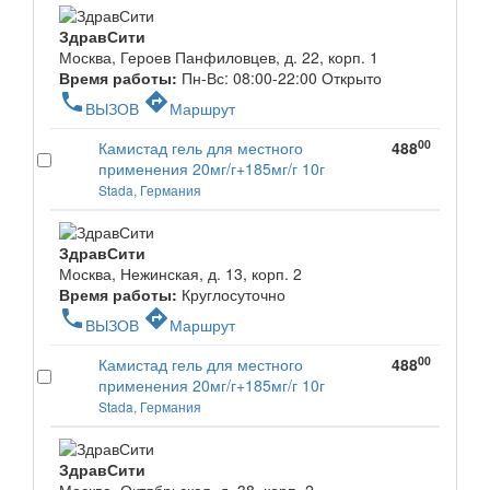
ЗдравСити
Москва, Героев Панфиловцев, д. 22, корп. 1
Время работы:
Пн-Вс: 08:00-22:00
Открыто
phone
directions
ВЫЗОВ
Маршрут
00
Камистад гель для местного
488
применения 20мг/г+185мг/г 10г
Stada, Германия
ЗдравСити
Москва, Нежинская, д. 13, корп. 2
Время работы:
Круглосуточно
phone
directions
ВЫЗОВ
Маршрут
00
Камистад гель для местного
488
применения 20мг/г+185мг/г 10г
Stada, Германия
ЗдравСити