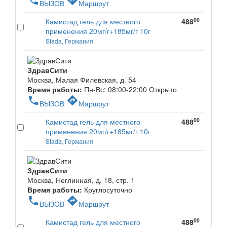
phone
directions
ВЫЗОВ
Маршрут
00
Камистад гель для местного
488
применения 20мг/г+185мг/г 10г
Stada, Германия
ЗдравСити
Москва, Малая Филевская, д. 54
Время работы:
Пн-Вс: 08:00-22:00
Открыто
phone
directions
ВЫЗОВ
Маршрут
00
Камистад гель для местного
488
применения 20мг/г+185мг/г 10г
Stada, Германия
ЗдравСити
Москва, Неглинная, д. 18, стр. 1
Время работы:
Круглосуточно
phone
directions
ВЫЗОВ
Маршрут
00
Камистад гель для местного
488