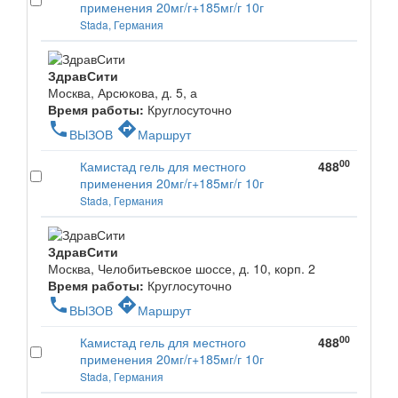
применения 20мг/г+185мг/г 10г
Stada, Германия
ЗдравСити
Москва, Арсюкова, д. 5, а
Время работы:
Круглосуточно
phone
directions
ВЫЗОВ
Маршрут
00
Камистад гель для местного
488
применения 20мг/г+185мг/г 10г
Stada, Германия
ЗдравСити
Москва, Челобитьевское шоссе, д. 10, корп. 2
Время работы:
Круглосуточно
phone
directions
ВЫЗОВ
Маршрут
00
Камистад гель для местного
488
применения 20мг/г+185мг/г 10г
Stada, Германия