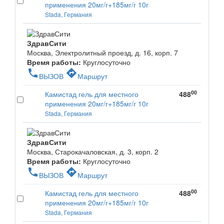
применения 20мг/г+185мг/г 10г
Stada, Германия
ЗдравСити
Москва, Электролитный проезд, д. 16, корп. 7
Время работы:
Круглосуточно
phone
directions
ВЫЗОВ
Маршрут
00
Камистад гель для местного
488
применения 20мг/г+185мг/г 10г
Stada, Германия
ЗдравСити
Москва, Старокачаловская, д. 3, корп. 2
Время работы:
Круглосуточно
phone
directions
ВЫЗОВ
Маршрут
00
Камистад гель для местного
488
применения 20мг/г+185мг/г 10г
Stada, Германия