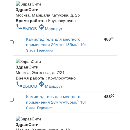
ЗдравСити
Москва, Маршала Катукова, д. 25
Время работы:
Круглосуточно
phone
directions
ВЫЗОВ
Маршрут
00
Камистад гель для местного
488
применения 20мг/г+185мг/г 10г
Stada, Германия
ЗдравСити
Москва, Энгельса, д. 7/21
Время работы:
Круглосуточно
phone
directions
ВЫЗОВ
Маршрут
00
Камистад гель для местного
488
применения 20мг/г+185мг/г 10г
Stada, Германия
ЗдравСити
Москва, Халтуринская, д. 18