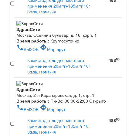
Камистад гель для местного
488
применения 20мг/г+185мг/г 10г
Stada, Германия
ЗдравСити
Москва, Осенний бульвар, д. 16, корп. 1
Время работы:
Круглосуточно
phone
directions
ВЫЗОВ
Маршрут
00
Камистад гель для местного
488
применения 20мг/г+185мг/г 10г
Stada, Германия
ЗдравСити
Москва, 2-я Карачаровская, д. 1, стр. 1
Время работы:
Пн-Вс: 08:00-22:00
Открыто
phone
directions
ВЫЗОВ
Маршрут
00
Камистад гель для местного
488
применения 20мг/г+185мг/г 10г
Stada, Германия