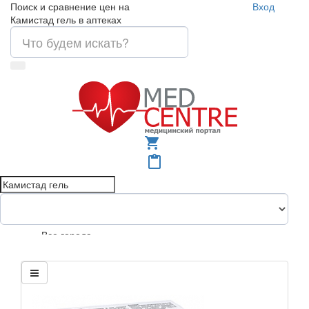
Поиск и сравнение цен на
Вход
Камистад гель в аптеках
shopping_cart
content_paste
Все города