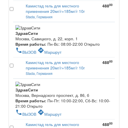
00
Камистад гель для местного
488
применения 20мг/г+185мг/г 10г
Stada, Германия
ЗдравСити
Москва, Савицкого, д. 22, корп. 1
Время работы:
Пн-Вс: 08:00-22:00
Открыто
phone
directions
ВЫЗОВ
Маршрут
00
Камистад гель для местного
488
применения 20мг/г+185мг/г 10г
Stada, Германия
ЗдравСити
Москва, Вернадского проспект, д. 86, б
Время работы:
Пн-Пт: 10:00-22:00, Сб-Вс: 10:00-
21:00
Открыто
phone
directions
ВЫЗОВ
Маршрут
00
Камистад гель для местного
488