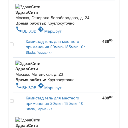
ЗдравСити
Москва, Генерала Белобородова, д. 24
Время работы:
Круглосуточно
phone
directions
ВЫЗОВ
Маршрут
00
Камистад гель для местного
488
применения 20мг/г+185мг/г 10г
Stada, Германия
ЗдравСити
Москва, Митинская, д. 23
Время работы:
Круглосуточно
phone
directions
ВЫЗОВ
Маршрут
00
Камистад гель для местного
488
применения 20мг/г+185мг/г 10г
Stada, Германия
ЗдравСити