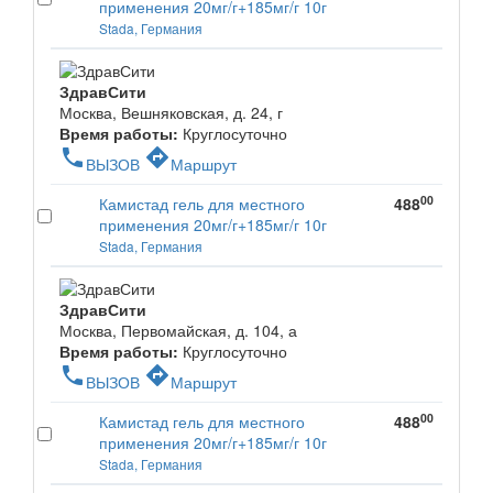
применения 20мг/г+185мг/г 10г
Stada, Германия
ЗдравСити
Москва, Вешняковская, д. 24, г
Время работы:
Круглосуточно
phone
directions
ВЫЗОВ
Маршрут
00
Камистад гель для местного
488
применения 20мг/г+185мг/г 10г
Stada, Германия
ЗдравСити
Москва, Первомайская, д. 104, а
Время работы:
Круглосуточно
phone
directions
ВЫЗОВ
Маршрут
00
Камистад гель для местного
488
применения 20мг/г+185мг/г 10г
Stada, Германия