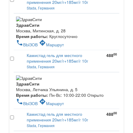
применения 20мг/г+185мг/г 10г
Stada, Германия
ЗдравСити
Москва, Митинская, д. 28
Время работы:
Круглосуточно
phone
directions
ВЫЗОВ
Маршрут
00
Камистад гель для местного
488
применения 20мг/г+185мг/г 10г
Stada, Германия
ЗдравСити
Москва, Летчика Ульянина, д. 5
Время работы:
Пн-Вс: 10:00-22:00
Открыто
phone
directions
ВЫЗОВ
Маршрут
00
Камистад гель для местного
488
применения 20мг/г+185мг/г 10г
Stada, Германия