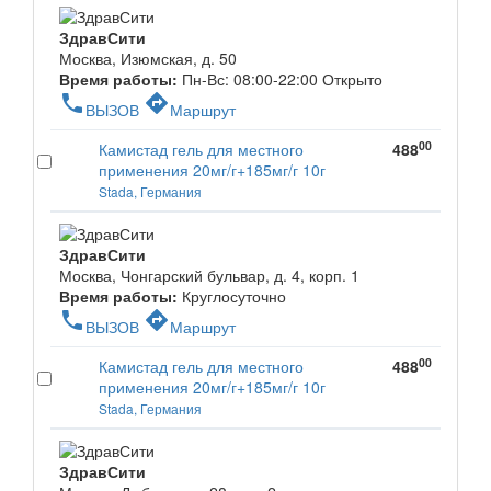
ЗдравСити
Москва, Изюмская, д. 50
Время работы:
Пн-Вс: 08:00-22:00
Открыто
phone
directions
ВЫЗОВ
Маршрут
00
Камистад гель для местного
488
применения 20мг/г+185мг/г 10г
Stada, Германия
ЗдравСити
Москва, Чонгарский бульвар, д. 4, корп. 1
Время работы:
Круглосуточно
phone
directions
ВЫЗОВ
Маршрут
00
Камистад гель для местного
488
применения 20мг/г+185мг/г 10г
Stada, Германия
ЗдравСити