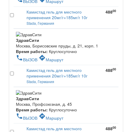
ВЫЗОВ
Маршрут
00
Камистад гель для местного
488
применения 20мг/г+185мг/г 10г
Stada, Германия
ЗдравСити
Москва, Борисовские пруды, д. 21, корп. 1
Время работы:
Круглосуточно
phone
directions
ВЫЗОВ
Маршрут
00
Камистад гель для местного
488
применения 20мг/г+185мг/г 10г
Stada, Германия
ЗдравСити
Москва, Профсоюзная, д. 45
Время работы:
Круглосуточно
phone
directions
ВЫЗОВ
Маршрут
00
Камистад гель для местного
488