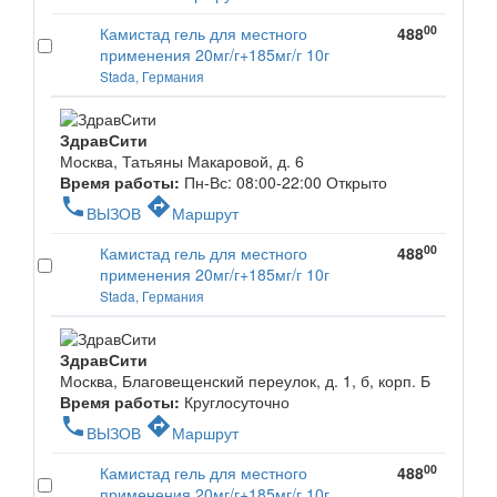
00
Камистад гель для местного
488
применения 20мг/г+185мг/г 10г
Stada, Германия
ЗдравСити
Москва, Татьяны Макаровой, д. 6
Время работы:
Пн-Вс: 08:00-22:00
Открыто
phone
directions
ВЫЗОВ
Маршрут
00
Камистад гель для местного
488
применения 20мг/г+185мг/г 10г
Stada, Германия
ЗдравСити
Москва, Благовещенский переулок, д. 1, б, корп. Б
Время работы:
Круглосуточно
phone
directions
ВЫЗОВ
Маршрут
00
Камистад гель для местного
488
применения 20мг/г+185мг/г 10г