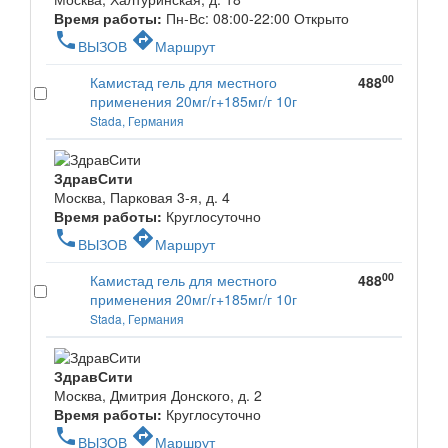
Время работы:
Пн-Вс: 08:00-22:00
Открыто
phone
directions
ВЫЗОВ
Маршрут
00
Камистад гель для местного
488
применения 20мг/г+185мг/г 10г
Stada, Германия
ЗдравСити
Москва, Парковая 3-я, д. 4
Время работы:
Круглосуточно
phone
directions
ВЫЗОВ
Маршрут
00
Камистад гель для местного
488
применения 20мг/г+185мг/г 10г
Stada, Германия
ЗдравСити
Москва, Дмитрия Донского, д. 2
Время работы:
Круглосуточно
phone
directions
ВЫЗОВ
Маршрут