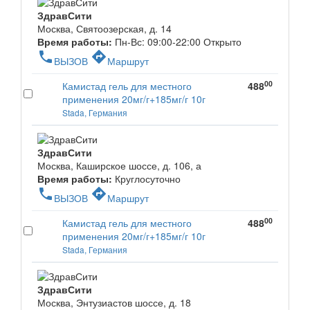
ЗдравСити
Москва, Святоозерская, д. 14
Время работы:
Пн-Вс: 09:00-22:00
Открыто
phone
directions
ВЫЗОВ
Маршрут
00
Камистад гель для местного
488
применения 20мг/г+185мг/г 10г
Stada, Германия
ЗдравСити
Москва, Каширское шоссе, д. 106, а
Время работы:
Круглосуточно
phone
directions
ВЫЗОВ
Маршрут
00
Камистад гель для местного
488
применения 20мг/г+185мг/г 10г
Stada, Германия
ЗдравСити
Москва, Энтузиастов шоссе, д. 18