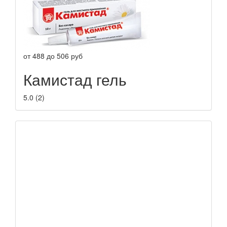
от
488
до
506
руб
Камистад гель
5.0
(
2
)