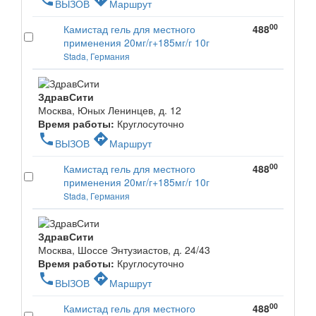
ВЫЗОВ
Маршрут
00
Камистад гель для местного
488
применения 20мг/г+185мг/г 10г
Stada, Германия
ЗдравСити
Москва, Юных Ленинцев, д. 12
Время работы:
Круглосуточно
phone
directions
ВЫЗОВ
Маршрут
00
Камистад гель для местного
488
применения 20мг/г+185мг/г 10г
Stada, Германия
ЗдравСити
Москва, Шоссе Энтузиастов, д. 24/43
Время работы:
Круглосуточно
phone
directions
ВЫЗОВ
Маршрут
00
Камистад гель для местного
488