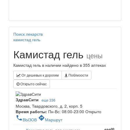
Поиск лекарств
камистад гель
Камистад гель
цены
Камистад гель в наличии найдено в 355 аптеках
От дешевых к дорогим
Поблизости
Открыто сейчас
ЗдравСити
еще 336
Москва, Твардовского, д. 2, корп. 5
Время работы:
Пн-Вс: 08:00-23:00
Открыто
phone
directions
ВЫЗОВ
Маршрут
00