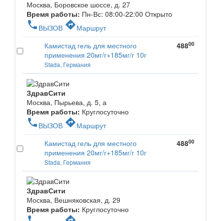
Москва, Боровское шоссе, д. 27
Время работы:
Пн-Вс: 08:00-22:00
Открыто
phone
directions
ВЫЗОВ
Маршрут
00
Камистад гель для местного
488
применения 20мг/г+185мг/г 10г
Stada, Германия
ЗдравСити
Москва, Пырьева, д. 5, а
Время работы:
Круглосуточно
phone
directions
ВЫЗОВ
Маршрут
00
Камистад гель для местного
488
применения 20мг/г+185мг/г 10г
Stada, Германия
ЗдравСити
Москва, Вешняковская, д. 29
Время работы:
Круглосуточно
phone
directions