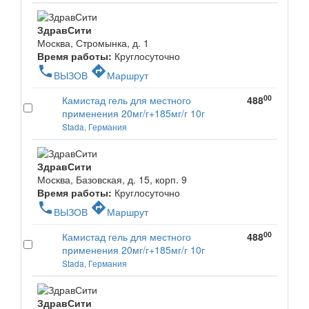
ЗдравСити
Москва, Стромынка, д. 1
Время работы:
Круглосуточно
phone
directions
ВЫЗОВ
Маршрут
00
Камистад гель для местного
488
применения 20мг/г+185мг/г 10г
Stada, Германия
ЗдравСити
Москва, Базовская, д. 15, корп. 9
Время работы:
Круглосуточно
phone
directions
ВЫЗОВ
Маршрут
00
Камистад гель для местного
488
применения 20мг/г+185мг/г 10г
Stada, Германия
ЗдравСити