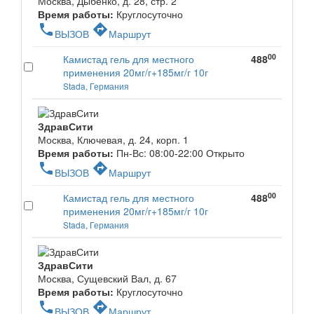
Москва, Дыбенко, д. 28, стр. 2
Время работы:
Круглосуточно
phone
directions
ВЫЗОВ
Маршрут
00
Камистад гель для местного
488
применения 20мг/г+185мг/г 10г
Stada, Германия
ЗдравСити
Москва, Ключевая, д. 24, корп. 1
Время работы:
Пн-Вс: 08:00-22:00
Открыто
phone
directions
ВЫЗОВ
Маршрут
00
Камистад гель для местного
488
применения 20мг/г+185мг/г 10г
Stada, Германия
ЗдравСити
Москва, Сущевский Вал, д. 67
Время работы:
Круглосуточно
phone
directions
ВЫЗОВ
Маршрут