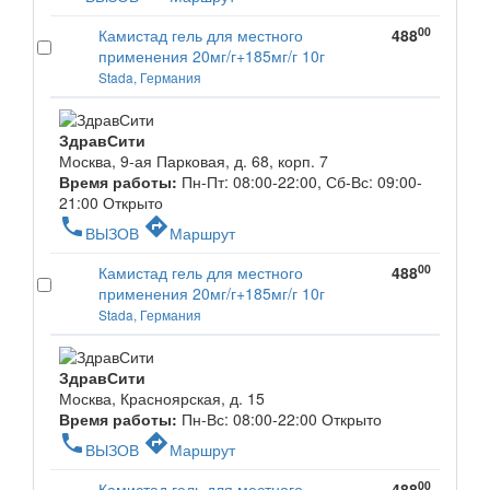
00
Камистад гель для местного
488
применения 20мг/г+185мг/г 10г
Stada, Германия
ЗдравСити
Москва, 9-ая Парковая, д. 68, корп. 7
Время работы:
Пн-Пт: 08:00-22:00, Сб-Вс: 09:00-
21:00
Открыто
phone
directions
ВЫЗОВ
Маршрут
00
Камистад гель для местного
488
применения 20мг/г+185мг/г 10г
Stada, Германия
ЗдравСити
Москва, Красноярская, д. 15
Время работы:
Пн-Вс: 08:00-22:00
Открыто
phone
directions
ВЫЗОВ
Маршрут
00
Камистад гель для местного
488