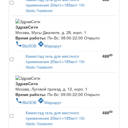
применения 20мг/г+185мг/г 10г
Stada, Германия
ЗдравСити
Москва, Мусы Джалиля, д. 28, корп. 1
Время работы:
Пн-Вс: 08:00-22:00
Открыто
phone
directions
ВЫЗОВ
Маршрут
00
Камистад гель для местного
488
применения 20мг/г+185мг/г 10г
Stada, Германия
ЗдравСити
Москва, Луговой проезд, д. 12, корп. 1
Время работы:
Пн-Вс: 09:00-22:00
Открыто
phone
directions
ВЫЗОВ
Маршрут
00
Камистад гель для местного
488
применения 20мг/г+185мг/г 10г
Stada, Германия