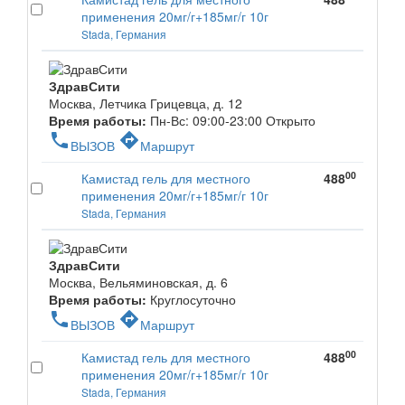
применения 20мг/г+185мг/г 10г
Stada, Германия
ЗдравСити
Москва, Летчика Грицевца, д. 12
Время работы:
Пн-Вс: 09:00-23:00
Открыто
phone
directions
ВЫЗОВ
Маршрут
00
Камистад гель для местного
488
применения 20мг/г+185мг/г 10г
Stada, Германия
ЗдравСити
Москва, Вельяминовская, д. 6
Время работы:
Круглосуточно
phone
directions
ВЫЗОВ
Маршрут
00
Камистад гель для местного
488
применения 20мг/г+185мг/г 10г
Stada, Германия