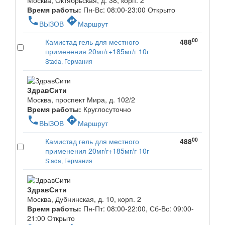
Москва, Октябрьская, д. 38, корп. 2
Время работы:
Пн-Вс: 08:00-23:00
Открыто
phone
directions
ВЫЗОВ
Маршрут
00
Камистад гель для местного
488
применения 20мг/г+185мг/г 10г
Stada, Германия
ЗдравСити
Москва, проспект Мира, д. 102/2
Время работы:
Круглосуточно
phone
directions
ВЫЗОВ
Маршрут
00
Камистад гель для местного
488
применения 20мг/г+185мг/г 10г
Stada, Германия
ЗдравСити
Москва, Дубнинская, д. 10, корп. 2
Время работы:
Пн-Пт: 08:00-22:00, Сб-Вс: 09:00-
21:00
Открыто