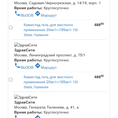
Москва, Садовая-Черногрязская, д. 14/19, корп. 1
Время работы:
Круглосуточно
phone
directions
ВЫЗОВ
Маршрут
00
Камистад гель для местного
488
применения 20мг/г+185мг/г 10г
Stada, Германия
ЗдравСити
Москва, Ленинградский проспект, д. 75/1
Время работы:
Круглосуточно
phone
directions
ВЫЗОВ
Маршрут
00
Камистад гель для местного
488
применения 20мг/г+185мг/г 10г
Stada, Германия
ЗдравСити
Москва, Генерала Тюленева, д. 41, а
Время работы:
Круглосуточно
phone
directions