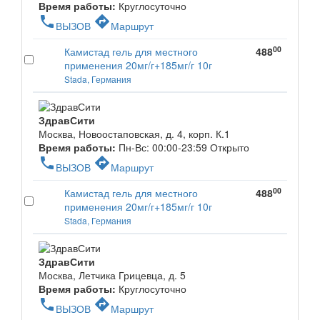
Время работы:
Круглосуточно
phone
directions
ВЫЗОВ
Маршрут
00
Камистад гель для местного
488
применения 20мг/г+185мг/г 10г
Stada, Германия
ЗдравСити
Москва, Новоостаповская, д. 4, корп. К.1
Время работы:
Пн-Вс: 00:00-23:59
Открыто
phone
directions
ВЫЗОВ
Маршрут
00
Камистад гель для местного
488
применения 20мг/г+185мг/г 10г
Stada, Германия
ЗдравСити
Москва, Летчика Грицевца, д. 5
Время работы:
Круглосуточно
phone
directions
ВЫЗОВ
Маршрут