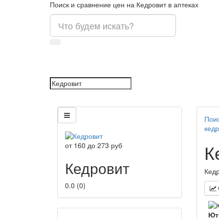
Поиск и сравнение цен на Кедровит в аптеках
Поис
кедр
К
от
160
до
273
руб
Кедровит
Кедр
0.0
(
0
)
Ют