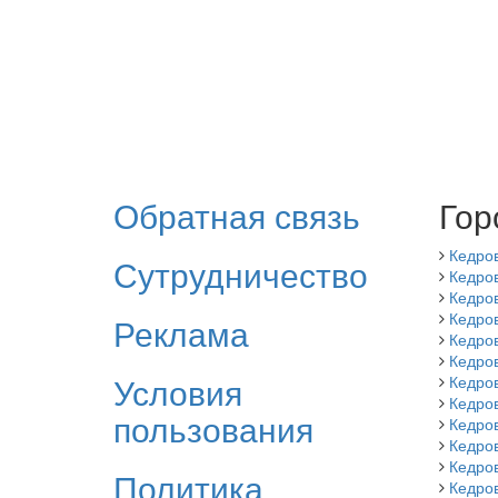
Обратная связь
Гор
Кедро
Сутрудничество
Кедров
Кедро
Кедров
Реклама
Кедро
Кедро
Условия
Кедро
Кедро
пользования
Кедров
Кедро
Кедро
Политика
Кедро