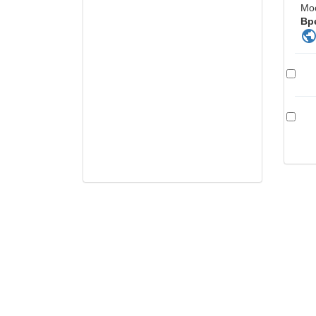
Мо
Вр
publi