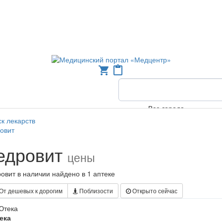
shopping_cart
content_paste
Все города
к лекарств
овит
едровит
цены
овит в наличии найдено в 1 аптеке
От дешевых к дорогим
Поблизости
Открыто сейчас
ека