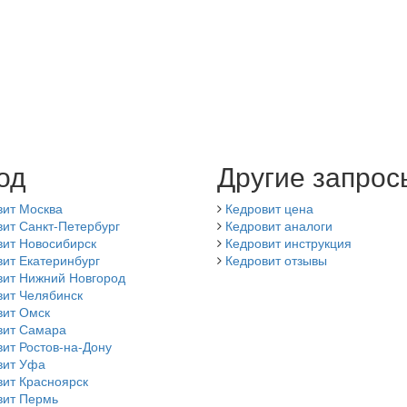
од
Другие запрос
вит Москва
Кедровит цена
ит Санкт-Петербург
Кедровит аналоги
вит Новосибирск
Кедровит инструкция
ит Екатеринбург
Кедровит отзывы
вит Нижний Новгород
вит Челябинск
вит Омск
вит Самара
ит Ростов-на-Дону
вит Уфа
вит Красноярск
вит Пермь