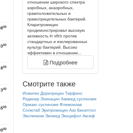
отношении широкого спектра
аэробных, анаэробных,
грамположительных и
грамотрицательных бактерий.
Кларитромицин
00
98
продемонстрировал высокую
активность in vitro против
стандартных и изолированных
00
53
культур бактерий. Высоко
эффективен в отношении...
Подробнее
00
18
Смотрите также
40
13
Исмиген
Доритрицин
Тирфенс
Родинир
Эхинацин
Азимед суспензия
Ормакс суспензия
Флемоклав
00
35
Солютаб
Эритромицин
Азо
Бисептол
Эколинком
Экомед
Экоцифол
Аксеф
00
90