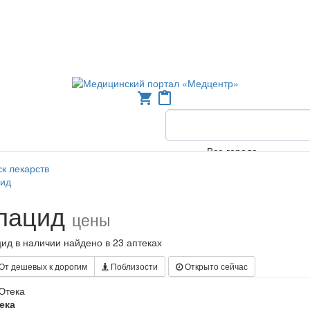
shopping_cart
content_paste
Все города
к лекарств
цид
лацид
цены
ид в наличии найдено в 23 аптеках
От дешевых к дорогим
Поблизости
Открыто сейчас
ека