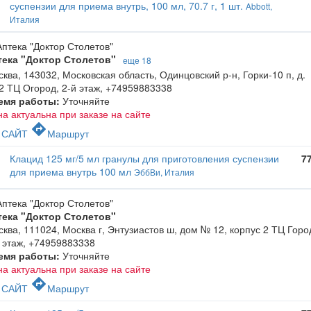
суспензии для приема внутрь, 100 мл, 70.7 г, 1 шт.
Abbott,
Италия
тека "Доктор Столетов"
еще 18
ква, 143032, Московская область, Одинцовский р-н, Горки-10 п, д.
2 ТЦ Огород, 2-й этаж
,
+74959883338
емя работы:
Уточняйте
а актуальна при заказе на сайте
c
directions
САЙТ
Маршрут
Клацид 125 мг/5 мл гранулы для приготовления суспензии
7
для приема внутрь 100 мл
ЭббВи, Италия
тека "Доктор Столетов"
ква, 111024, Москва г, Энтузиастов ш, дом № 12, корпус 2 ТЦ Горо
 этаж
,
+74959883338
емя работы:
Уточняйте
а актуальна при заказе на сайте
c
directions
САЙТ
Маршрут