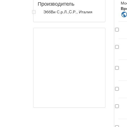
Производитель
Мо
Вр
ЭббВи С.р.Л.,C.Р., Италия
publi