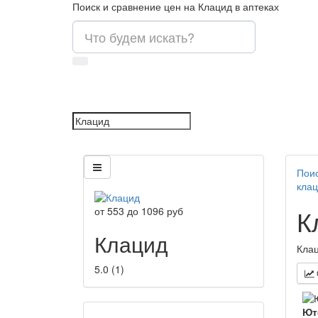
Поиск и сравнение цен на Клацид в аптеках
Поис
кла
К
от
553
до
1096
руб
Клацид
Клац
5.0
(
1
)
Ют