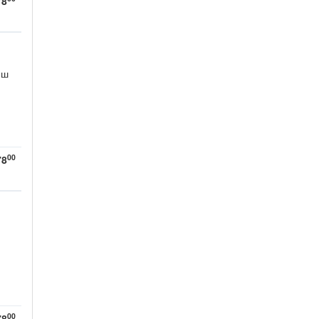
78
 ш
00
78
00
78