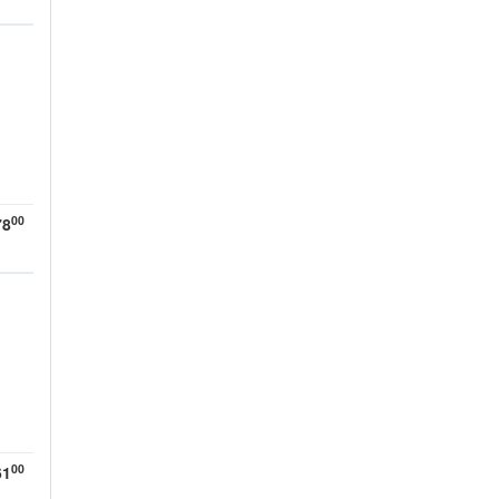
-
00
78
00
61