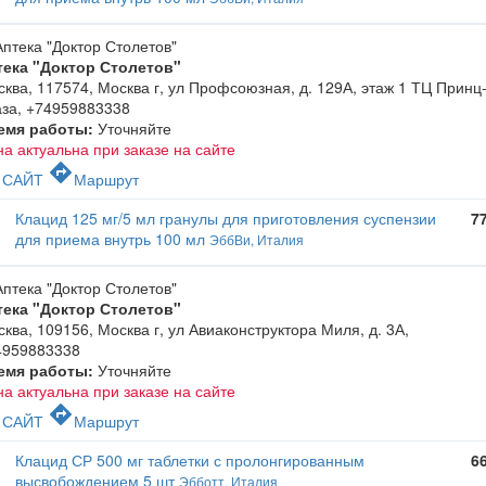
тека "Доктор Столетов"
ква, 117574, Москва г, ул Профсоюзная, д. 129А, этаж 1 ТЦ Принц
аза
,
+74959883338
емя работы:
Уточняйте
а актуальна при заказе на сайте
c
directions
САЙТ
Маршрут
Клацид 125 мг/5 мл гранулы для приготовления суспензии
7
для приема внутрь 100 мл
ЭббВи, Италия
тека "Доктор Столетов"
ква, 109156, Москва г, ул Авиаконструктора Миля, д. 3А
,
4959883338
емя работы:
Уточняйте
а актуальна при заказе на сайте
c
directions
САЙТ
Маршрут
Клацид СР 500 мг таблетки с пролонгированным
6
высвобождением 5 шт
Эбботт, Италия