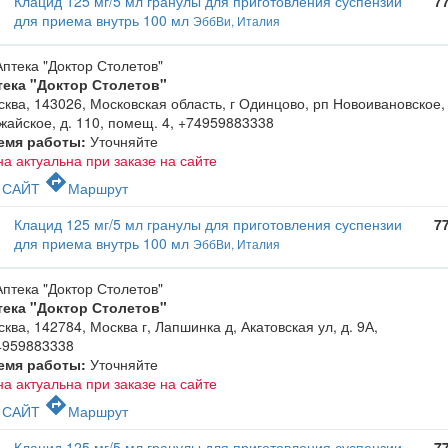
Клацид 125 мг/5 мл гранулы для приготовления суспензии
7
для приема внутрь 100 мл
ЭббВи, Италия
тека "Доктор Столетов"
ква, 143026, Московская область, г Одинцово, рп Новоивановское,
айское, д. 110, помещ. 4
,
+74959883338
емя работы:
Уточняйте
а актуальна при заказе на сайте
c
directions
САЙТ
Маршрут
Клацид 125 мг/5 мл гранулы для приготовления суспензии
7
для приема внутрь 100 мл
ЭббВи, Италия
тека "Доктор Столетов"
ква, 142784, Москва г, Лапшинка д, Акатовская ул, д. 9А
,
4959883338
емя работы:
Уточняйте
а актуальна при заказе на сайте
c
directions
САЙТ
Маршрут
Клацид 125 мг/5 мл гранулы для приготовления суспензии
7