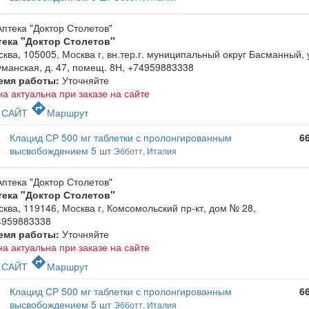
тека "Доктор Столетов"
ква, 105005, Москва г, вн.тер.г. муниципальный округ Басманный, 
манская, д. 47, помещ. 8Н
,
+74959883338
емя работы:
Уточняйте
а актуальна при заказе на сайте
c
directions
САЙТ
Маршрут
Клацид СР 500 мг таблетки с пролонгированным
6
высвобождением 5 шт
Эбботт, Италия
тека "Доктор Столетов"
ква, 119146, Москва г, Комсомольский пр-кт, дом № 28
,
4959883338
емя работы:
Уточняйте
а актуальна при заказе на сайте
c
directions
САЙТ
Маршрут
Клацид СР 500 мг таблетки с пролонгированным
6
высвобождением 5 шт
Эбботт, Италия