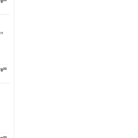
78
ул
00
78
00