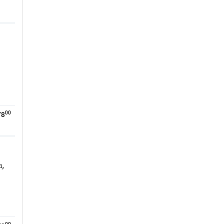
00
78
д,
00