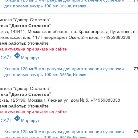
для приема внутрь 100 мл
ЭббВи, Италия
тека "Доктор Столетов"
ква, 143441, Московская область, г.о. Красногорск, д Путилково, ш
илковское, влд. 117 Гипермаркет Окей, 2-й вход
,
+74959883338
емя работы:
Уточняйте
а актуальна при заказе на сайте
c
directions
САЙТ
Маршрут
Клацид 125 мг/5 мл гранулы для приготовления суспензии
7
для приема внутрь 100 мл
ЭббВи, Италия
тека "Доктор Столетов"
ква, 125196, Москва г, Лесная ул, дом № 5
,
+74959883338
емя работы:
Уточняйте
а актуальна при заказе на сайте
c
directions
САЙТ
Маршрут
Клацид 125 мг/5 мл гранулы для приготовления суспензии
7
для приема внутрь 100 мл
ЭббВи, Италия