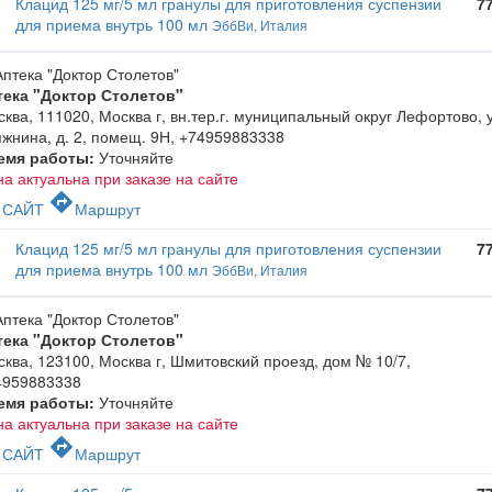
Клацид 125 мг/5 мл гранулы для приготовления суспензии
7
для приема внутрь 100 мл
ЭббВи, Италия
тека "Доктор Столетов"
ква, 111020, Москва г, вн.тер.г. муниципальный округ Лефортово, 
жнина, д. 2, помещ. 9Н
,
+74959883338
емя работы:
Уточняйте
а актуальна при заказе на сайте
c
directions
САЙТ
Маршрут
Клацид 125 мг/5 мл гранулы для приготовления суспензии
7
для приема внутрь 100 мл
ЭббВи, Италия
тека "Доктор Столетов"
ква, 123100, Москва г, Шмитовский проезд, дом № 10/7
,
4959883338
емя работы:
Уточняйте
а актуальна при заказе на сайте
c
directions
САЙТ
Маршрут