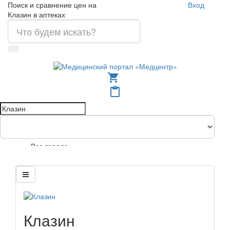
Поиск и сравнение цен на
Вход
Клазин в аптеках
shopping_cart
content_paste
Все города
Клазин