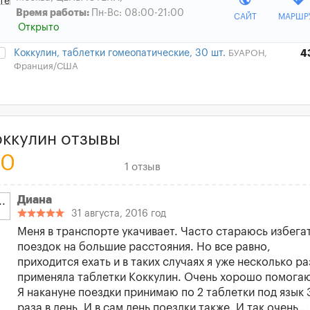
Время работы:
Пн-Вс: 08:00-21:00
САЙТ
МАРШР
Открыто
Коккулин, таблетки гомеопатические, 30 шт.
БУАРОН,
4
Франция/США
оккулин отзывы
.0
1 отзыв
Диана
31 августа, 2016 год
Меня в транспорте укачивает. Часто стараюсь избега
поездок на большие расстояния. Но все равно,
приходится ехать и в таких случаях я уже несколько ра
применяла таблетки Коккулин. Очень хорошо помогаю
Я накануне поездки принимаю по 2 таблетки под язык 
раза в день. И в сам день поездки также. И так очень...