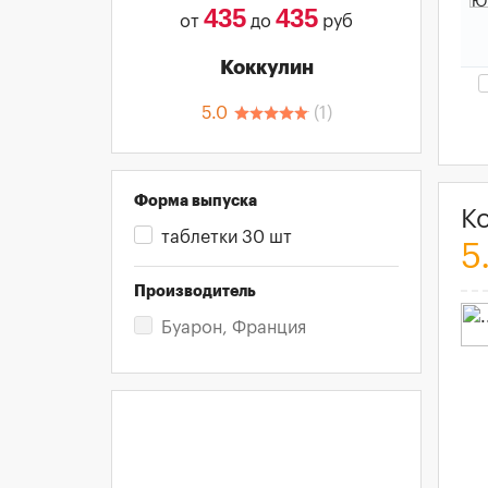
435
435
от
до
руб
Коккулин
5.0
(
1
)
Форма выпуска
К
таблетки 30 шт
5
Производитель
Буарон, Франция