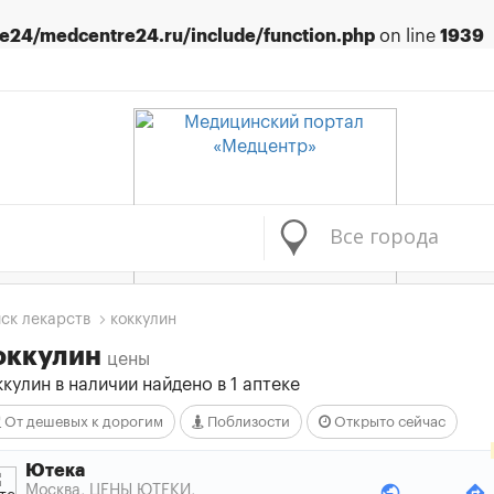
24/medcentre24.ru/include/function.php
on line
1939
Все города
ск лекарств
коккулин
оккулин
цены
кулин в наличии найдено в 1 аптеке
От дешевых к дорогим
Поблизости
Открыто сейчас
Ютека
public
directions
Москва, ЦЕНЫ ЮТЕКИ
,