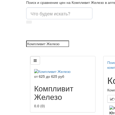
Поиск и сравнение цен на Компливит Железо в апт
Поис
комп
К
от
625
до
625
руб
Компливит
Комп
Железо
0.0
(
0
)
Ют