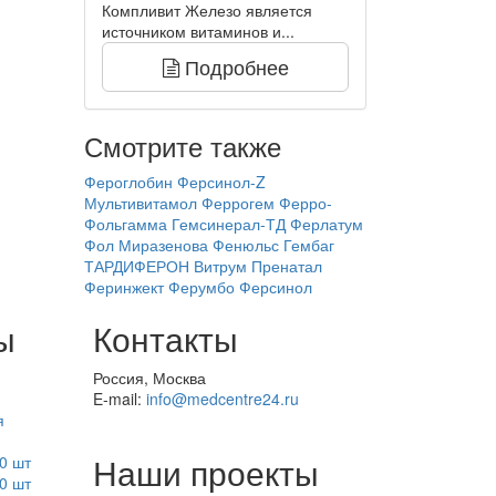
Компливит Железо является
источником витаминов и...
Подробнее
Смотрите также
Фероглобин
Ферсинол-Z
Мультивитамол
Феррогем
Ферро-
Фольгамма
Гемсинерал-ТД
Ферлатум
Фол
Миразенова
Фенюльс
Гембаг
ТАРДИФЕРОН
Витрум Пренатал
Феринжект
Ферумбо
Ферсинол
ы
Контакты
Россия, Москва
E-mail:
info@medcentre24.ru
я
Наши проекты
0 шт
0 шт