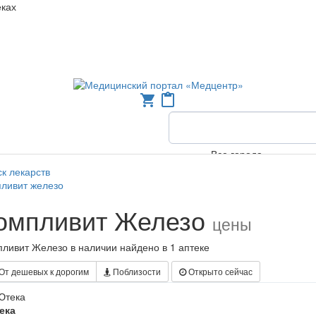
еках
shopping_cart
content_paste
Все города
к лекарств
ливит железо
омпливит Железо
цены
ливит Железо в наличии найдено в 1 аптеке
От дешевых к дорогим
Поблизости
Открыто сейчас
ека