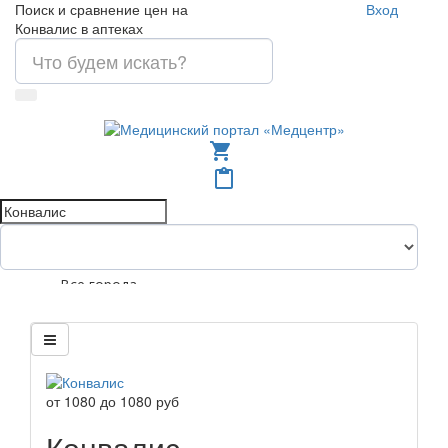
Поиск и сравнение цен на
Вход
Конвалис в аптеках
shopping_cart
content_paste
Все города
от
1080
до
1080
руб
Конвалис