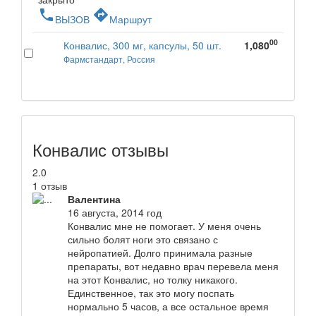
phone
directions
ВЫЗОВ
Маршрут
00
Конвалис, 300 мг, капсулы, 50 шт.
1,080
Фармстандарт, Россия
Конвалис отзывы
2.0
1 отзыв
Валентина
16 августа, 2014 год
Конвалис мне не помогает. У меня очень
сильно болят ноги это связано с
нейропатией. Долго принимала разные
препараты, вот недавно врач перевела меня
на этот Конвалис, но толку никакого.
Единственное, так это могу поспать
нормально 5 часов, а все остальное время