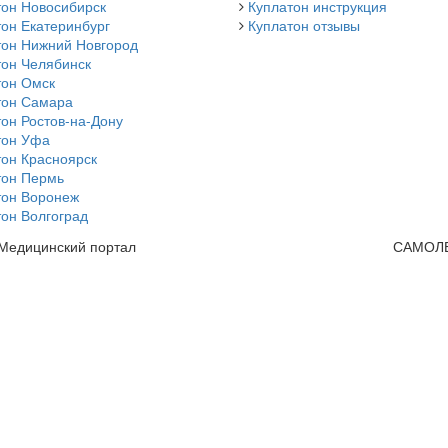
тон Новосибирск
Куплатон инструкция
он Екатеринбург
Куплатон отзывы
тон Нижний Новгород
тон Челябинск
тон Омск
тон Самара
он Ростов-на-Дону
тон Уфа
тон Красноярск
тон Пермь
тон Воронеж
он Волгоград
 Медицинский портал
САМОЛ