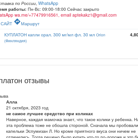
ставка по России
,
WhatsApp
емя работы:
Пн-Вс: 09:00-18:00
Сейчас закрыто
atsApp wa.me/+77479916561, email aptekakz1@gmail.com
c
directions
САЙТ
Маршрут
КУПЛАТОН капли орал. 300 мг/мл фл. 30 мл
4,8
Orion
(Финляндия)
платон отзывы
зыва
Алла
21 октября, 2023 год
не самое лучшее средство при коликах
Наверное, каждая мамочка знает, что такое колики у ребенка. Н
эта проблема тоже не обошла стороной. Сначала мы пробовал
капельки Эспумизан Л. Но кроме приятного вкуса они ничем не
отличились. Тогда решено было купить что-то по-дороже и это 