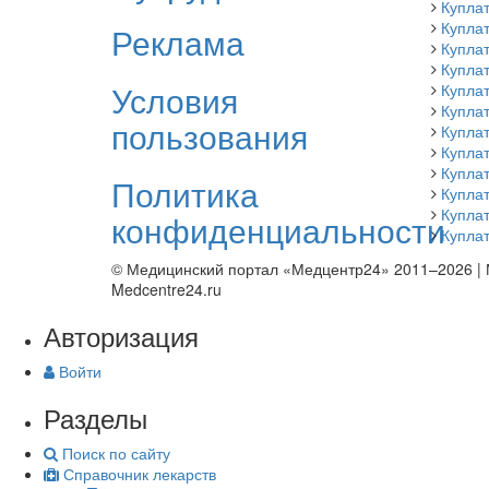
Купла
Куплат
Реклама
Купла
Купла
Условия
Купла
Купла
пользования
Куплат
Купла
Купла
Политика
Купла
Купла
конфиденциальности
Куплат
© Медицинский портал «Медцентр24» 2011–2026
|
Medcentre24.ru
Авторизация
Войти
Разделы
Поиск по сайту
Справочник лекарств