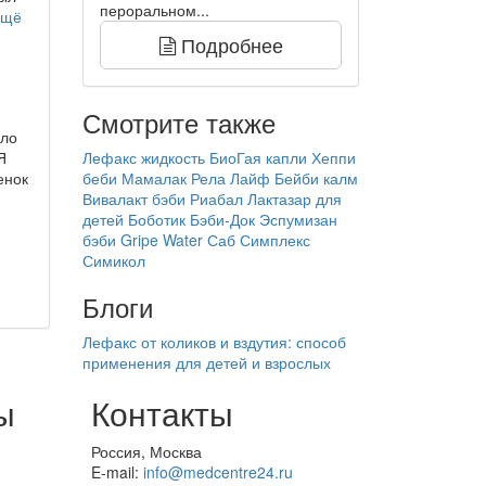
пероральном...
Ещё
Подробнее
Смотрите также
яло
Я
Лефакс жидкость
БиоГая капли
Хеппи
енок
беби
Мамалак
Рела Лайф
Бейби калм
Вивалакт бэби
Риабал
Лактазар для
детей
Боботик
Бэби-Док
Эспумизан
бэби
Gripe Water
Саб Симплекс
Симикол
Блоги
Лефакс от коликов и вздутия: способ
применения для детей и взрослых
ы
Контакты
Россия, Москва
E-mail:
info@medcentre24.ru