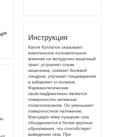
00
00
Инструкция
Капли Куплатон оказывают
комплексное положительное
влияние на желудочно-кишечный
тракт: устраняет спазм
кишечника, снимает болевой
синдром, улучшает пищеварение
и избавляет от коликов.
Фармакологические
свойстваДиметикон является
поверхностно-активным
полисилоксаном. Он уменьшает
поверхностное натяжение,
благодаря чему пузырьки газа
ас
объединяются в более крупные
и
образования, что способствует
выведению газа. При
был