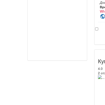
До
Вр
Wh
publi
Ку
4.0
2 от