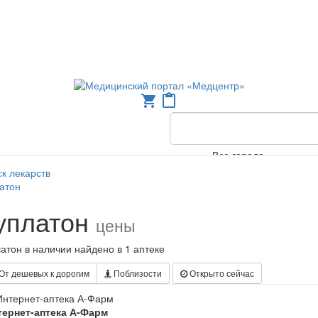
shopping_cart
content_paste
Все города
к лекарств
атон
уплатон
цены
атон в наличии найдено в 1 аптеке
От дешевых к дорогим
Поблизости
Открыто сейчас
тернет-аптека А-Фарм