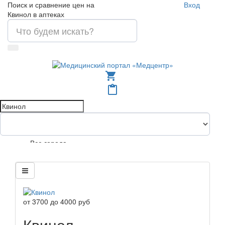
Поиск и сравнение цен на
Вход
Квинол в аптеках
shopping_cart
content_paste
Все города
от
3700
до
4000
руб
Квинол