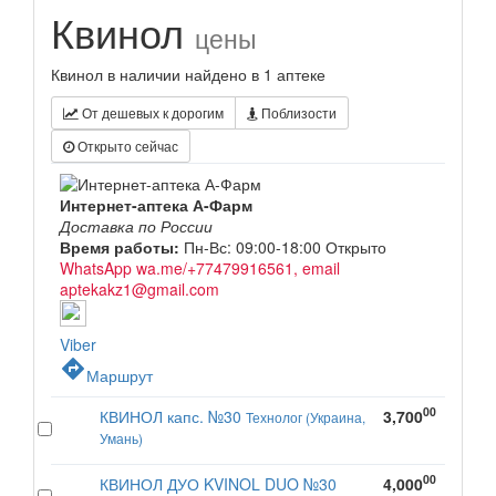
Квинол
цены
Квинол в наличии найдено в 1 аптеке
От дешевых к дорогим
Поблизости
Открыто сейчас
Интернет-аптека А-Фарм
Доставка по России
Время работы:
Пн-Вс: 09:00-18:00
Открыто
WhatsApp wa.me/+77479916561, email
aptekakz1@gmail.com
Viber
directions
Маршрут
00
КВИНОЛ капс. №30
3,700
Технолог (Украина,
Умань)
00
КВИНОЛ ДУО KVINOL DUO №30
4,000