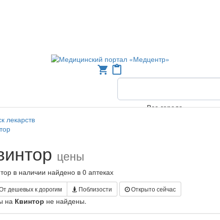
shopping_cart
content_paste
Все города
к лекарств
тор
винтор
цены
тор в наличии найдено в 0 аптеках
От дешевых к дорогим
Поблизости
Открыто сейчас
ы на
Квинтор
не найдены.