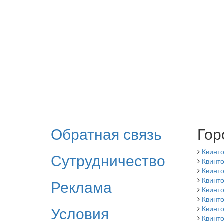
Обратная связь
Гор
Квинт
Сутрудничество
Квинто
Квинт
Квинто
Реклама
Квинт
Квинт
Условия
Квинт
Квинт