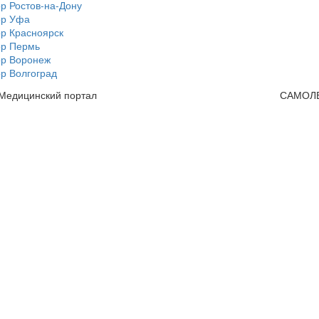
р Ростов-на-Дону
ор Уфа
р Красноярск
ор Пермь
ор Воронеж
р Волгоград
 Медицинский портал
САМОЛ