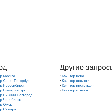
од
Другие запрос
ор Москва
Квинтор цена
р Санкт-Петербург
Квинтор аналоги
ор Новосибирск
Квинтор инструкция
р Екатеринбург
Квинтор отзывы
ор Нижний Новгород
ор Челябинск
ор Омск
ор Самара