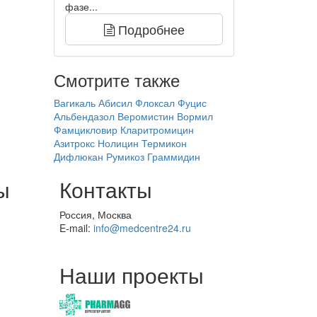
фазе...
Подробнее
Смотрите также
Вагикаль
Абисил
Флоксал
Фуцис
Альбендазол
Веромистин
Вормил
Фамцикловир
Кларитромицин
Азитрокс
Нолицин
Термикон
Дифлюкан
Румикоз
Граммидин
ы
Контакты
Россия, Москва
E-mail:
info@medcentre24.ru
Наши проекты