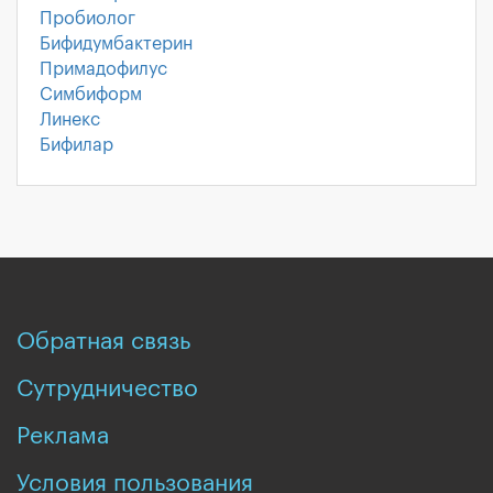
Пробиолог
Бифидумбактерин
Примадофилус
Симбиформ
Линекс
Бифилар
Обратная связь
Сутрудничество
Реклама
Условия пользования