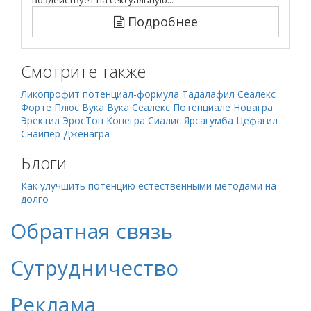
воздействует на сексуальную...
Подробнее
Смотрите также
Ликопрофит потенциал-формула
Тадалафил
Сеалекс
Форте Плюс
Вука Вука
Сеалекс
Потенциале
Новагра
Эректил
ЭросТон
Конегра
Сиалис
Ярсагумба
Цефагил
Снайпер
Дженагра
Блоги
Как улучшить потенцию естественными методами на
долго
Обратная связь
Сутрудничество
Реклама