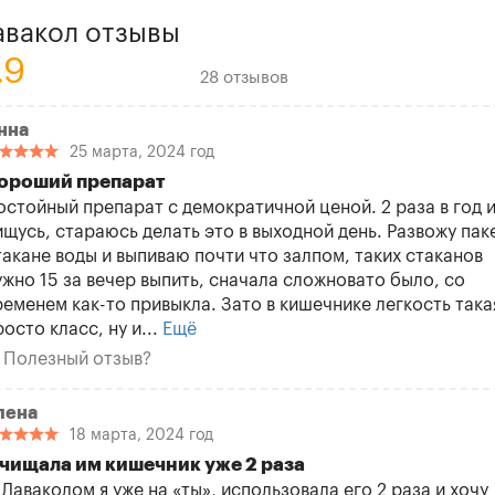
авакол отзывы
.9
28 отзывов
нна
25 марта, 2024 год
ороший препарат
остойный препарат с демократичной ценой. 2 раза в год 
ищусь, стараюсь делать это в выходной день. Развожу паке
такане воды и выпиваю почти что залпом, таких стаканов
ужно 15 за вечер выпить, сначала сложновато было, со
ременем как-то привыкла. Зато в кишечнике легкость така
росто класс, ну и...
Ещё
Полезный отзыв?
лена
18 марта, 2024 год
чищала им кишечник уже 2 раза
 Лаваколом я уже на «ты», использовала его 2 раза и хочу