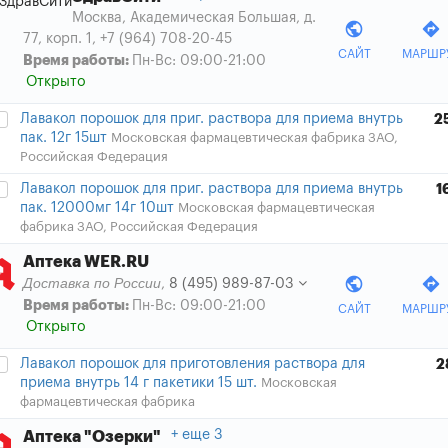
Москва, Академическая Большая, д.
public
directions
77, корп. 1
,
+7 (964) 708-20-45
САЙТ
МАРШР
Время работы:
Пн-Вс: 09:00-21:00
Открыто
Лавакол порошок для приг. раствора для приема внутрь
2
пак. 12г 15шт
Московская фармацевтическая фабрика ЗАО,
Российская Федерация
Лавакол порошок для приг. раствора для приема внутрь
1
пак. 12000мг 14г 10шт
Московская фармацевтическая
фабрика ЗАО, Российская Федерация
Аптека WER.RU
public
directions
Доставка по России
8 (495) 989-87-03
,
Время работы:
Пн-Вс: 09:00-21:00
САЙТ
МАРШР
Открыто
Лавакол порошок для приготовления раствора для
2
приема внутрь 14 г пакетики 15 шт.
Московская
фармацевтическая фабрика
еще 3
Аптека "Озерки"