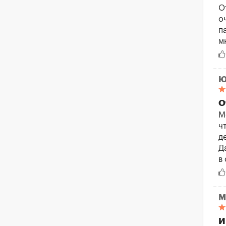
О
о
п
м
Ю
О
М
ч
д
Д
в
М
И