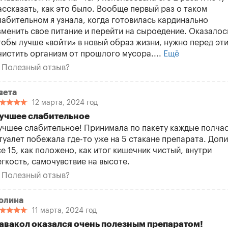
ассказать, как это было. Вообще первый раз о таком
лабительном я узнала, когда готовилась кардинально
зменить свое питание и перейти на сыроедение. Оказалос
тобы лучше «войти» в новый образ жизни, нужно перед эт
чистить организм от прошлого мусора....
Ещё
Полезный отзыв?
вета
12 марта, 2024 год
учшее слабительное
учшее слабительное! Принимала по пакету каждые полчас
 туалет побежала где-то уже на 5 стакане препарата. Доп
се 15, как положено, как итог кишечник чистый, внутри
егкость, самочувствие на высоте.
Полезный отзыв?
олина
11 марта, 2024 год
авакол оказался очень полезным препаратом!