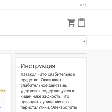
Вход
shopping_cart
content_paste
Инструкция
Лавакол - это слабительное
средство. Оказывает
слабительное действие,
удерживая содержащуюся в
кишечнике жидкость, что
приводит к усилению его
перистальтики. Электролиты
УТ