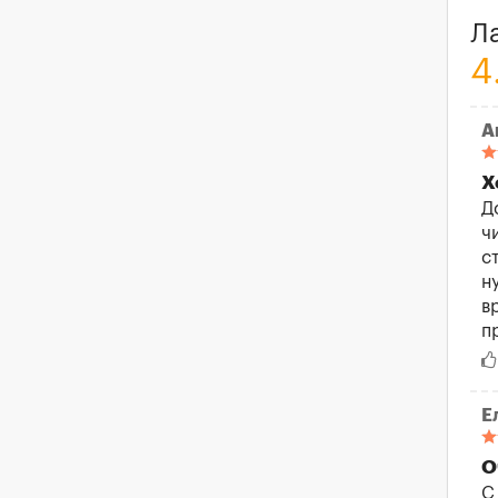
Л
4
А
Х
Д
ч
с
н
в
п
Е
О
С