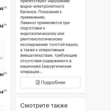
препятствуют нарушению
водно-электролитного
00
95
баланса. Показания к
применению:
Лавакол применяется при
00
33
подготовке к
эндоскопическому или
рентгенологическому
исследованию толстой кишки,
а также к оперативным
вмешательствам, требующим
УТ
отсутствия содержимого в
кишечнике (хирургические
операции...
00
41
Подробнее
00
64
Смотрите также