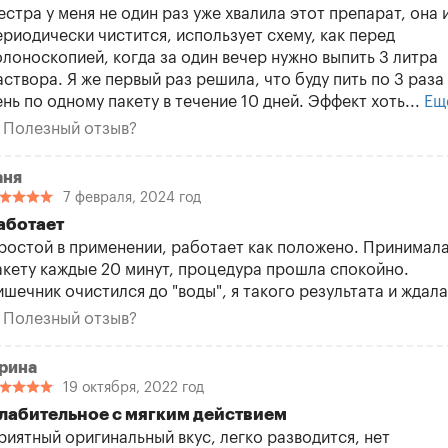
естра у меня не один раз уже хвалила этот препарат, она 
ериодически чистится, использует схему, как перед
олоноскопией, когда за один вечер нужно выпить 3 литра
аствора. Я же первый раз решила, что буду пить по 3 раза
ень по одному пакету в течение 10 дней. Эффект хоть...
Ещ
Полезный отзыв?
аня
7 февраля, 2024 год
аботает
ростой в применении, работает как положено. Принимала
акету каждые 20 минут, процедура прошла спокойно.
ишечник очистился до "воды", я такого результата и ждала
Полезный отзыв?
рина
19 октября, 2022 год
лабительное с мягким действием
риятный оригинальный вкус, легко разводится, нет