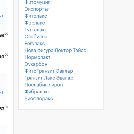
Фитомуцил
Экспортал
Фитолакс
УТ
Форлакс
Гутталакс
00
56
Слабилен
Регулакс
Нова фигура Доктор Тайсс
00
64
Нормолакт
Эукарбон
ФитоТранзит Эвалар
Транзит Лакс Эвалар
Послабин сироп
Фибралакс
УТ
Биофлоракс
00
87