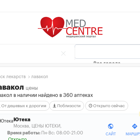
Все города
ск лекарств
лавакол
авакол
цены
акол в наличии найдено в 360 аптеках
От дешевых к дорогим
Поблизости
Открыто сейчас
Ютека
public
directions
Москва, ЦЕНЫ ЮТЕКИ
,
Время работы:
Пн-Вс: 08:00-21:00
САЙТ
МАРШР
Открыто