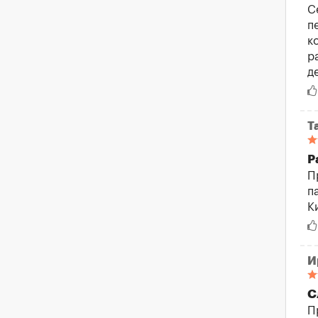
С
п
к
р
д
Т
Р
П
п
К
И
С
П