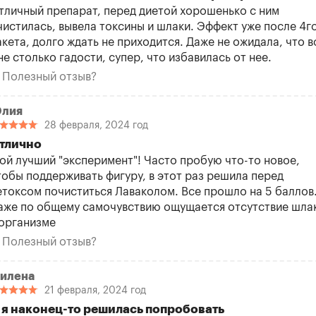
тличный препарат, перед диетой хорошенько с ним
чистилась, вывела токсины и шлаки. Эффект уже после 4г
акета, долго ждать не приходится. Даже не ожидала, что в
не столько гадости, супер, что избавилась от нее.
Полезный отзыв?
лия
28 февраля, 2024 год
тлично
ой лучший "эксперимент"! Часто пробую что-то новое,
тобы поддерживать фигуру, в этот раз решила перед
етоксом почиститься Лаваколом. Все прошло на 5 баллов
аже по общему самочувствию ощущается отсутствие шла
 организме
Полезный отзыв?
илена
21 февраля, 2024 год
 я наконец-то решилась попробовать