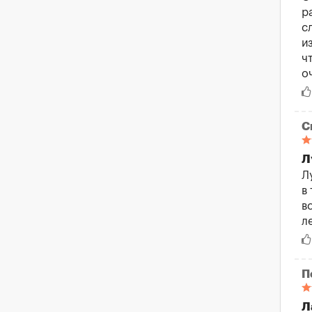
р
с
и
ч
о
С
Л
Л
в
в
л
П
Л