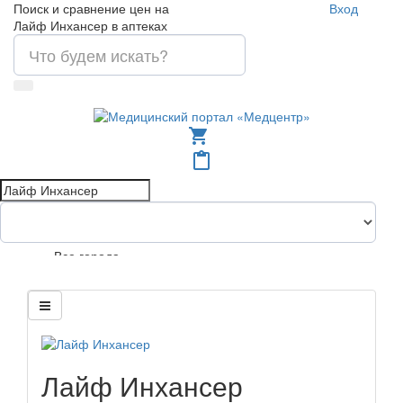
Поиск и сравнение цен на
Вход
Лайф Инхансер в аптеках
shopping_cart
content_paste
Все города
Лайф Инхансер