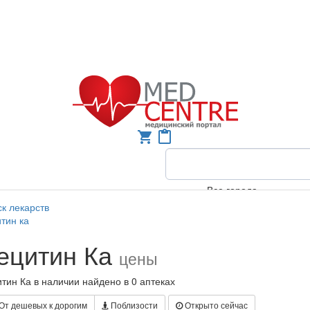
shopping_cart
content_paste
Все города
к лекарств
тин ка
ецитин Ка
цены
тин Ка в наличии найдено в 0 аптеках
От дешевых к дорогим
Поблизости
Открыто сейчас