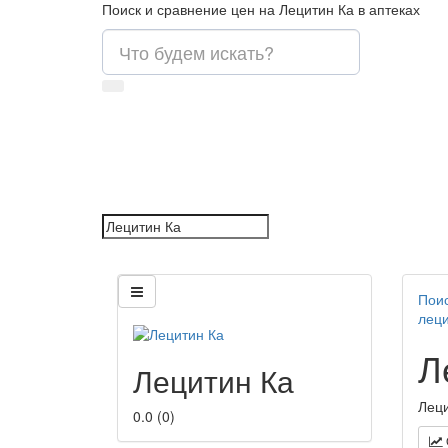
Поиск и сравнение цен на Лецитин Ка в аптеках
Поис
леци
Л
Лецитин Ка
Леци
0.0
(
0
)