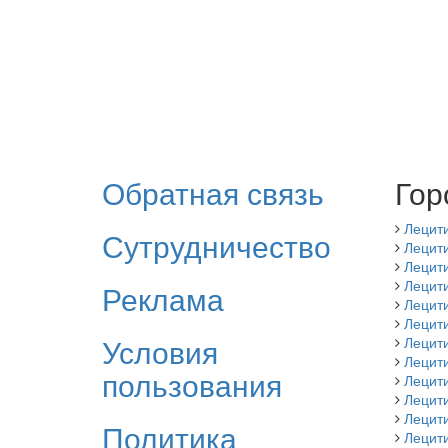
Обратная связь
Гор
Лецит
Сутрудничество
Лецити
Лецит
Лецити
Реклама
Лецит
Лецит
Условия
Лецит
Лецит
пользования
Лецити
Лецит
Лецити
Политика
Лецит