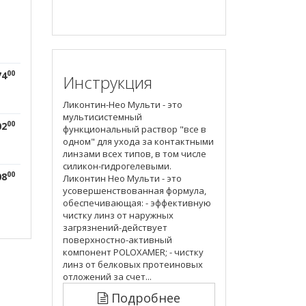
00
74
Инструкция
Ликонтин-Нео Мульти - это
мультисистемный
00
02
функциональный раствор "все в
одном" для ухода за контактными
линзами всех типов, в том числе
силикон-гидрогелевыми.
00
08
Ликонтин Нео Мульти - это
усовершенствованная формула,
обеспечивающая: - эффективную
чистку линз от наружных
загрязнений-действует
поверхностно-активный
компонент POLOXAMER; - чистку
линз от белковых протеиновых
отложений за счет...
Подробнее