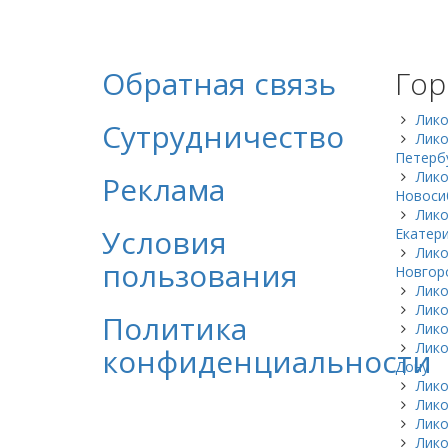
Обратная связь
Гор
Лик
Сутрудничество
Лико
Петерб
Лик
Реклама
Новоси
Лик
Условия
Екатер
Лик
пользования
Новгор
Лико
Лико
Политика
Лико
Лико
конфиденциальности
Дону
Лик
Лико
Лик
Лик