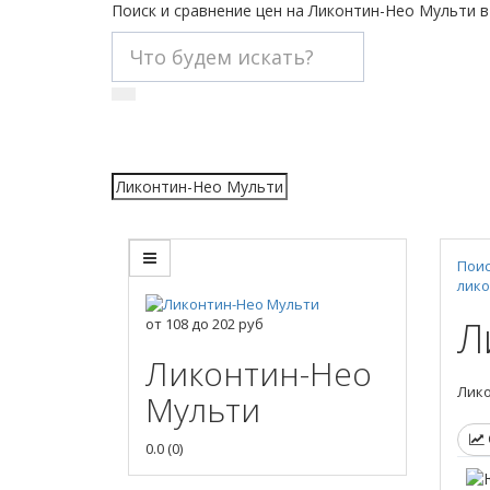
Поиск и сравнение цен на Ликонтин-Нео Мульти в
Поис
лико
Л
от
108
до
202
руб
Ликонтин-Нео
Лико
Мульти
0.0
(
0
)