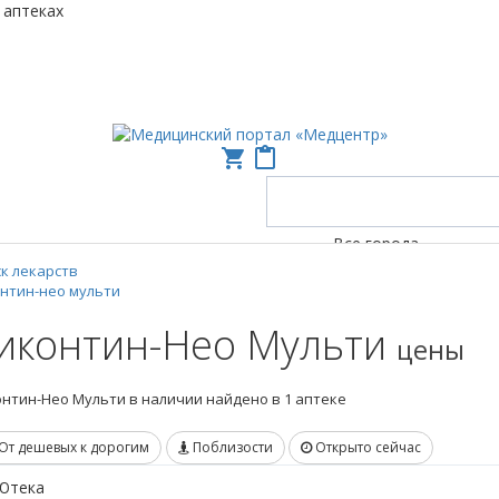
 аптеках
shopping_cart
content_paste
Все города
к лекарств
нтин-нео мульти
иконтин-Нео Мульти
цены
нтин-Нео Мульти в наличии найдено в 1 аптеке
От дешевых к дорогим
Поблизости
Открыто сейчас