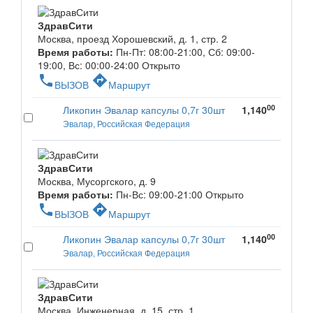
ЗдравСити
Москва, проезд Хорошевский, д. 1, стр. 2
Время работы:
Пн-Пт: 08:00-21:00, Сб: 09:00-
19:00, Вс: 00:00-24:00
Открыто
phone
directions
ВЫЗОВ
Маршрут
00
Ликопин Эвалар капсулы 0,7г 30шт
1,140
Эвалар, Российская Федерация
ЗдравСити
Москва, Мусоргского, д. 9
Время работы:
Пн-Вс: 09:00-21:00
Открыто
phone
directions
ВЫЗОВ
Маршрут
00
Ликопин Эвалар капсулы 0,7г 30шт
1,140
Эвалар, Российская Федерация
ЗдравСити
Москва, Инженерная, д. 15, стр. 1