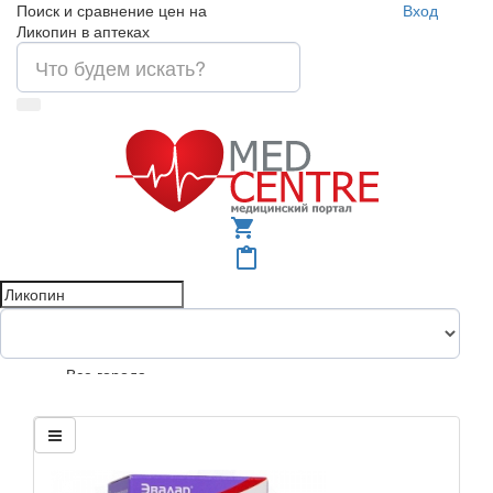
Поиск и сравнение цен на
Вход
Ликопин в аптеках
shopping_cart
content_paste
Все города