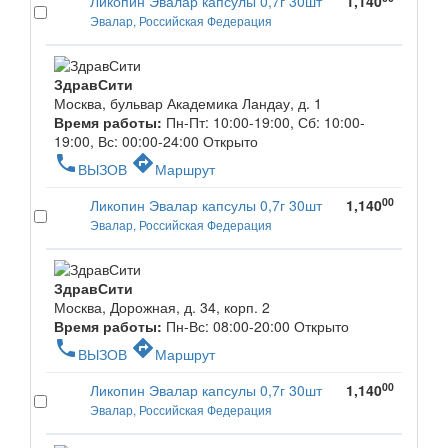
Ликопин Эвалар капсулы 0,7г 30шт
1,140
Эвалар, Российская Федерация
ЗдравСити
Москва, бульвар Академика Ландау, д. 1
Время работы:
Пн-Пт: 10:00-19:00, Сб: 10:00-
19:00, Вс: 00:00-24:00
Открыто
phone
directions
ВЫЗОВ
Маршрут
00
Ликопин Эвалар капсулы 0,7г 30шт
1,140
Эвалар, Российская Федерация
ЗдравСити
Москва, Дорожная, д. 34, корп. 2
Время работы:
Пн-Вс: 08:00-20:00
Открыто
phone
directions
ВЫЗОВ
Маршрут
00
Ликопин Эвалар капсулы 0,7г 30шт
1,140
Эвалар, Российская Федерация