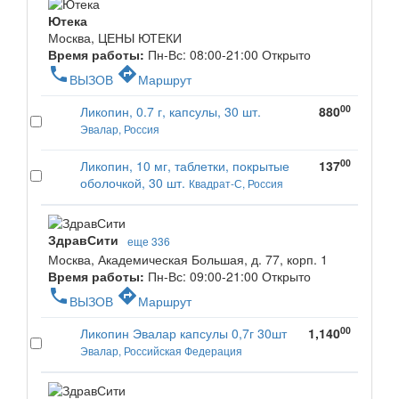
Ютека
Москва, ЦЕНЫ ЮТЕКИ
Время работы:
Пн-Вс: 08:00-21:00
Открыто
phone
directions
ВЫЗОВ
Маршрут
00
Ликопин, 0.7 г, капсулы, 30 шт.
880
Эвалар, Россия
00
Ликопин, 10 мг, таблетки, покрытые
137
оболочкой, 30 шт.
Квадрат-С, Россия
ЗдравСити
еще 336
Москва, Академическая Большая, д. 77, корп. 1
Время работы:
Пн-Вс: 09:00-21:00
Открыто
phone
directions
ВЫЗОВ
Маршрут
00
Ликопин Эвалар капсулы 0,7г 30шт
1,140
Эвалар, Российская Федерация