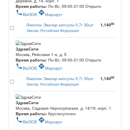
деревня, д. 14, корп. 1
Время работы:
Пн-Вс: 09:00-21:00
Открыто
phone
directions
ВЫЗОВ
Маршрут
00
Ликопин Эвалар капсулы 0,7г 30шт
1,140
Эвалар, Российская Федерация
ЗдравСити
Москва, Рейсовая 1-я, д. 5
Время работы:
Пн-Вс: 09:00-21:00
Открыто
phone
directions
ВЫЗОВ
Маршрут
00
Ликопин Эвалар капсулы 0,7г 30шт
1,140
Эвалар, Российская Федерация
ЗдравСити
Москва, Садовая-Черногрязская, д. 14/19, корп. 1
Время работы:
Круглосуточно
phone
directions
ВЫЗОВ
Маршрут