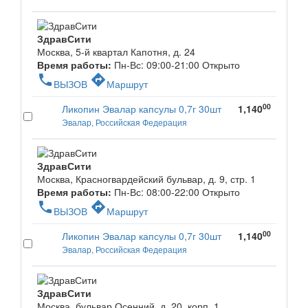
ЗдравСити
Москва, 5-й квартал Капотня, д. 24
Время работы:
Пн-Вс: 09:00-21:00
Открыто
phone
directions
ВЫЗОВ
Маршрут
00
Ликопин Эвалар капсулы 0,7г 30шт
1,140
Эвалар, Российская Федерация
ЗдравСити
Москва, Красногвардейский бульвар, д. 9, стр. 1
Время работы:
Пн-Вс: 08:00-22:00
Открыто
phone
directions
ВЫЗОВ
Маршрут
00
Ликопин Эвалар капсулы 0,7г 30шт
1,140
Эвалар, Российская Федерация
ЗдравСити
Москва, бульвар Осенний, д. 20, корп. 1