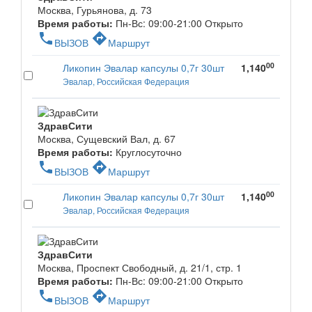
Москва, Гурьянова, д. 73
Время работы:
Пн-Вс: 09:00-21:00
Открыто
phone
directions
ВЫЗОВ
Маршрут
00
Ликопин Эвалар капсулы 0,7г 30шт
1,140
Эвалар, Российская Федерация
ЗдравСити
Москва, Сущевский Вал, д. 67
Время работы:
Круглосуточно
phone
directions
ВЫЗОВ
Маршрут
00
Ликопин Эвалар капсулы 0,7г 30шт
1,140
Эвалар, Российская Федерация
ЗдравСити
Москва, Проспект Свободный, д. 21/1, стр. 1
Время работы:
Пн-Вс: 09:00-21:00
Открыто
phone
directions
ВЫЗОВ
Маршрут