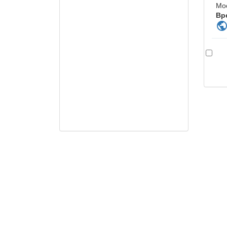
Мо
Вр
publi