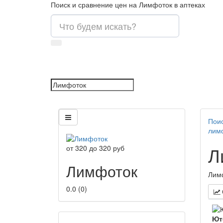
Поиск и сравнение цен на Лимфоток в аптеках
Поис
лим
Л
от
320
до
320
руб
Лимфоток
Лимф
0.0
(
0
)
Ют