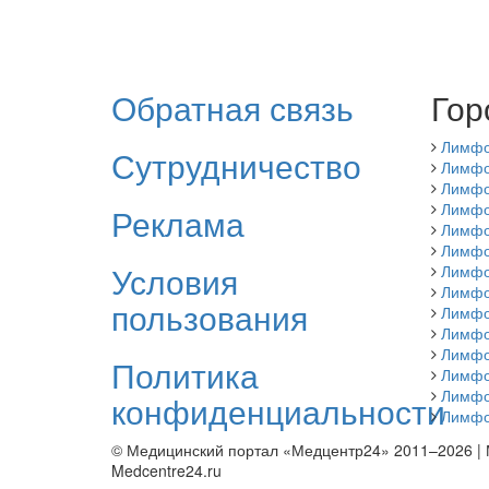
Обратная связь
Гор
Лимфо
Сутрудничество
Лимфо
Лимфо
Лимфо
Реклама
Лимфо
Лимфо
Условия
Лимфо
Лимфо
пользования
Лимфо
Лимфо
Лимфо
Политика
Лимфо
Лимфо
конфиденциальности
Лимфо
© Медицинский портал «Медцентр24» 2011–2026
|
Medcentre24.ru