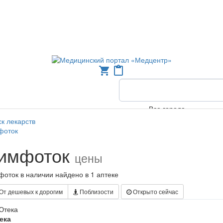
shopping_cart
content_paste
Все города
к лекарств
фоток
имфоток
цены
оток в наличии найдено в 1 аптеке
От дешевых к дорогим
Поблизости
Открыто сейчас
ека