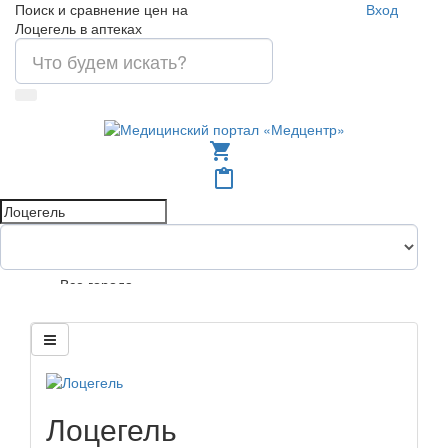
Поиск и сравнение цен на
Вход
Лоцегель в аптеках
shopping_cart
content_paste
Все города
Лоцегель