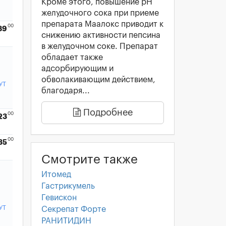
Кроме этого, повышение рН
желудочного сока при приеме
препарата Маалокс приводит к
00
89
снижению активности пепсина
в желудочном соке. Препарат
обладает также
адсорбирующим и
обволакивающим действием,
УТ
благодаря...
Подробнее
00
23
00
35
Смотрите также
Итомед
Гастрикумель
Гевискон
УТ
Секрепат Форте
РАНИТИДИН