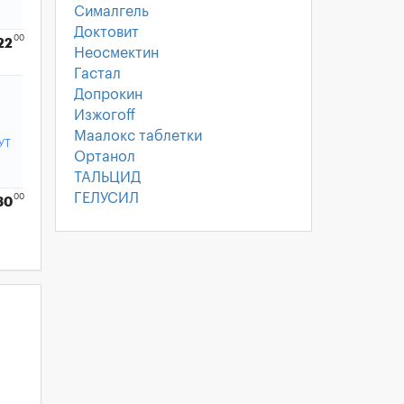
Сималгель
Доктовит
00
22
Неосмектин
Гастал
Допрокин
Изжогoff
Маалокс таблетки
УТ
Ортанол
ТАЛЬЦИД
ГЕЛУСИЛ
00
30