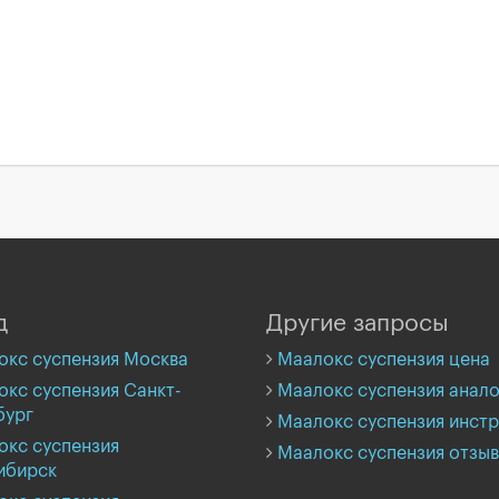
д
Другие запросы
окс суспензия Москва
Маалокс суспензия цена
кс суспензия Санкт-
Маалокс суспензия анало
бург
Маалокс суспензия инстр
окс суспензия
Маалокс суспензия отзы
ибирск