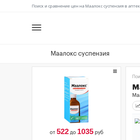
Поиск и сравнение цен на Маалокс суспензия в апте
Пои
М
Маа
522
1035
от
до
руб