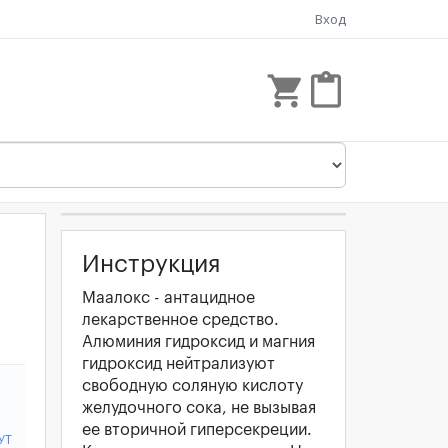
Вход
shopping_cart
content_paste
Инструкция
Маалокс - антацидное
лекарственное средство.
Алюминия гидроксид и магния
гидроксид нейтрализуют
свободную соляную кислоту
желудочного сока, не вызывая
ее вторичной гиперсекреции.
УТ