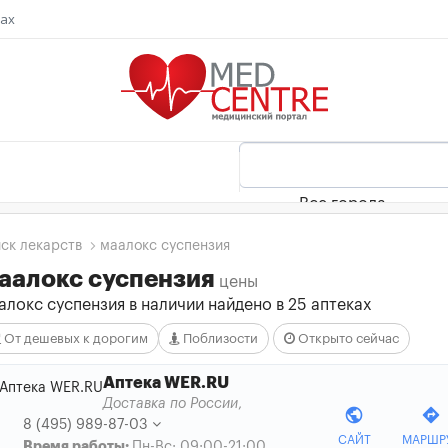
ках
Все города
ск лекарств
маалокс суспензия
аалокс суспензия
цены
локс суспензия в наличии найдено в 25 аптеках
От дешевых к дорогим
Поблизости
Открыто сейчас
Аптека WER.RU
Доставка по России
,
public
directions
8 (495) 989-87-03
САЙТ
МАРШР
Время работы:
Пн-Вс: 09:00-21:00