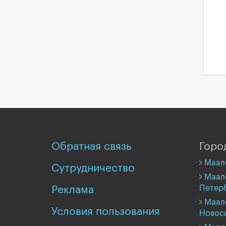
Обратная связь
Горо
Маал
Сутрудничество
Маало
Петер
Реклама
Маал
Условия пользования
Новос