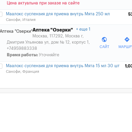
Цена актуальна при заказе на сайте
Маалокс суспензия для приема внутрь Мята 250 мл
5
Санофи, Италия
еще 1
Аптека "Озерки"
Москва, 117292, Москва г,
public
directions
Дмитрия Ульянова ул, дом № 12, корпус 1
,
САЙТ
МАРШР
+74959883338
Время работы:
Уточняйте
Маалокс суспензия для приема внутрь Мята 15 мл 30 шт
1,0
Санофи, Франция