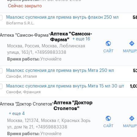
Сейчас закрыто
Маалокс суспензия для приема внутрь флакон 250 мл
5
Biofarma S.R.L.
Аптека "Самсон-
еще 16
Фарма"
public
directions
Москва, Россия, Москва, Люблинская
САЙТ
МАРШР
улица, 163/1
,
+74959883338
Время работы:
Уточняйте
Маалокс суспензия для приема внутрь Мята 250 мл
5
Санофи, Италия
Маалокс суспензия для приема внутрь Мята 15 мл 30 шт
1,0
Санофи, Франция
Аптека "Доктор
Столетов"
еще 4
public
directions
Москва, 121374, Москва г, Красных Зорь
САЙТ
МАРШР
ул, дом № 21
,
+74959883338
Время работы:
Уточняйте