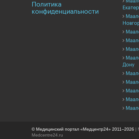
Маал
Политика
Екатер
конфиденциальности
Маал
Новго
Маал
Маал
Маал
Маало
Дону
Маало
Маал
Маал
Маал
Маал
© Медицинский портал «Медцентр24» 2011–2026
| 
Medcentre24.ru