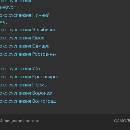
окс суспензия
инбург
окс суспензия Нижний
род
окс суспензия Челябинск
окс суспензия Омск
окс суспензия Самара
кс суспензия Ростов-на-
кс суспензия Уфа
окс суспензия Красноярск
окс суспензия Пермь
окс суспензия Воронеж
окс суспензия Волгоград
Медицинский портал
САМОЛ