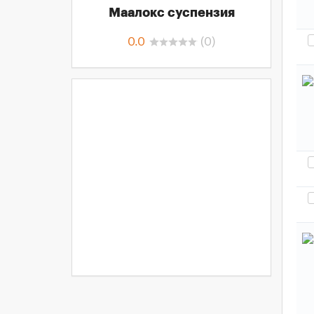
Маалокс суспензия
0.0
(
0
)