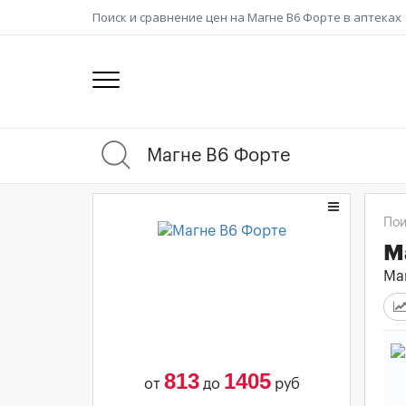
Поиск и сравнение цен на Магне B6 Форте в аптеках
Пои
М
Маг
813
1405
от
до
руб