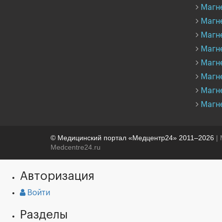
Магн
Магн
Магне
Магн
Магн
Магн
Магн
Магн
© Медицинский портал «Медцентр24» 2011–2026
| 
Medcentre24.ru
Авторизация
Войти
Разделы