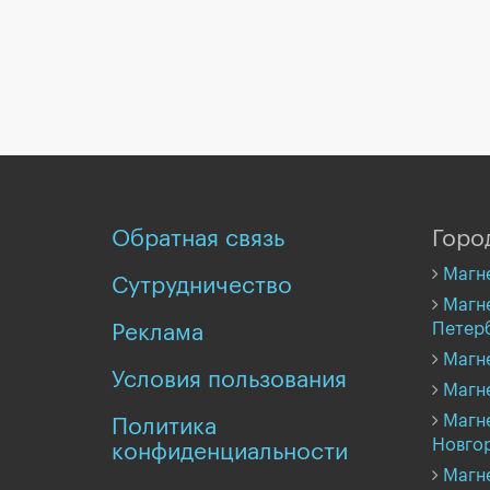
Обратная связь
Горо
Магн
Сутрудничество
Магне
Петер
Реклама
Магн
Условия пользования
Магн
Магн
Политика
Новго
конфиденциальности
Магн