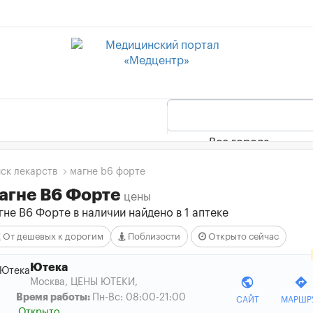
Все города
ск лекарств
магне b6 форте
агне B6 Форте
цены
не B6 Форте в наличии найдено в 1 аптеке
От дешевых к дорогим
Поблизости
Открыто сейчас
Ютека
public
directions
Москва, ЦЕНЫ ЮТЕКИ
,
Время работы:
Пн-Вс: 08:00-21:00
САЙТ
МАРШР
Открыто