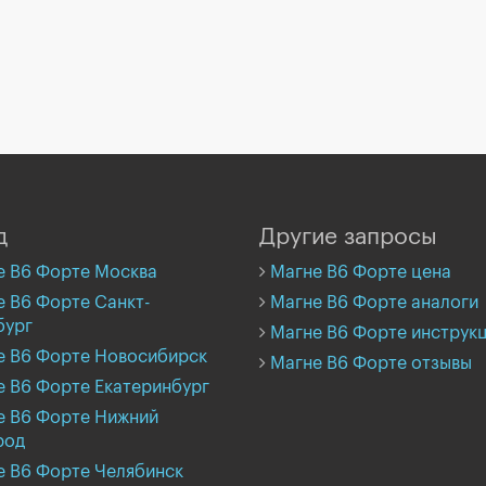
д
Другие запросы
е B6 Форте Москва
Магне B6 Форте цена
 B6 Форте Санкт-
Магне B6 Форте аналоги
бург
Магне B6 Форте инструк
е B6 Форте Новосибирск
Магне B6 Форте отзывы
е B6 Форте Екатеринбург
е B6 Форте Нижний
род
е B6 Форте Челябинск