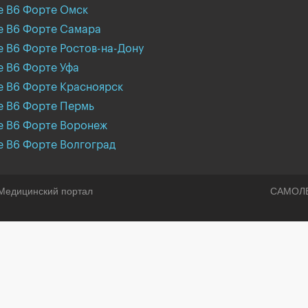
е B6 Форте Омск
е B6 Форте Самара
 B6 Форте Ростов-на-Дону
е B6 Форте Уфа
е B6 Форте Красноярск
е B6 Форте Пермь
е B6 Форте Воронеж
е B6 Форте Волгоград
Медицинский портал
САМОЛ