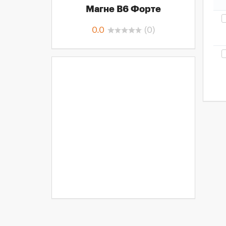
Магне B6 Форте
0.0
(
0
)