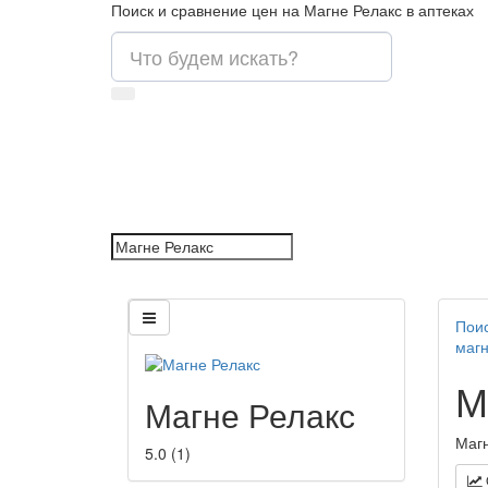
Поиск и сравнение цен на Магне Релакс в аптеках
Поис
магн
М
Магне Релакс
Магн
5.0
(
1
)