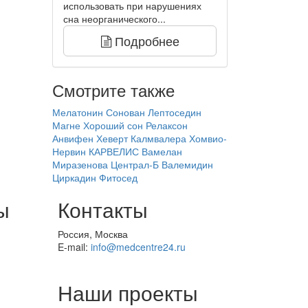
использовать при нарушениях
сна неорганического...
Подробнее
Смотрите также
Мелатонин
Сонован
Лептоседин
Магне Хороший сон
Релаксон
Анвифен
Хеверт Калмвалера
Хомвио-
Нервин
КАРВЕЛИС
Вамелан
Миразенова
Централ-Б
Валемидин
Циркадин
Фитосед
ы
Контакты
Россия, Москва
E-mail:
info@medcentre24.ru
Наши проекты