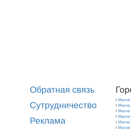
Обратная связь
Гор
Магне
Сутрудничество
Магне 
Магне
Магне 
Реклама
Магне
Магне