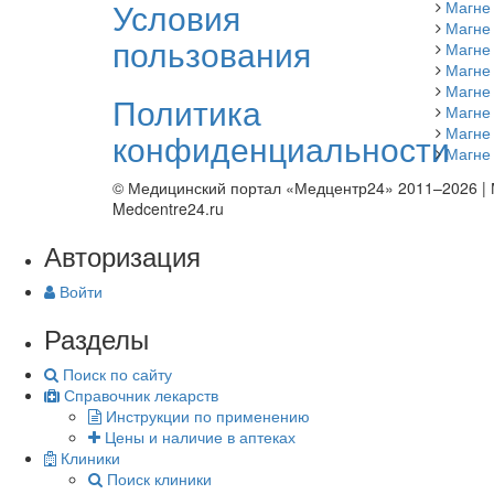
Условия
Магне
Магне
пользования
Магне 
Магне
Магне 
Политика
Магне
Магне
конфиденциальности
Магне 
© Медицинский портал «Медцентр24» 2011–2026
|
Medcentre24.ru
Авторизация
Войти
Разделы
Поиск по сайту
Справочник лекарств
Инструкции по применению
Цены и наличие в аптеках
Клиники
Поиск клиники