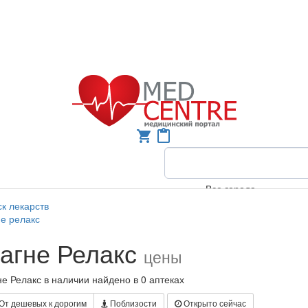
shopping_cart
content_paste
Все города
к лекарств
е релакс
агне Релакс
цены
е Релакс в наличии найдено в 0 аптеках
От дешевых к дорогим
Поблизости
Открыто сейчас