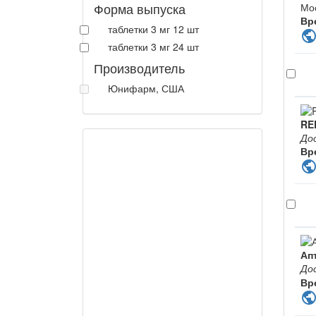
Форма выпуска
Мо
Вр
таблетки 3 мг 12 шт
publi
таблетки 3 мг 24 шт
Производитель
Юнифарм, США
RE
До
Вр
publi
Ап
До
Вр
publi