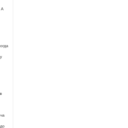
 А
когда
ну
с
ача
.
 до