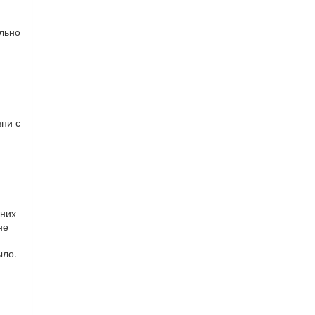
я
льно
ни с
 них
не
ыло.