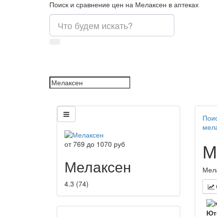
Поиск и сравнение цен на Мелаксен в аптеках
Поис
мел
М
от
769
до
1070
руб
Мелаксен
Мела
4.3
(
74
)
Ют