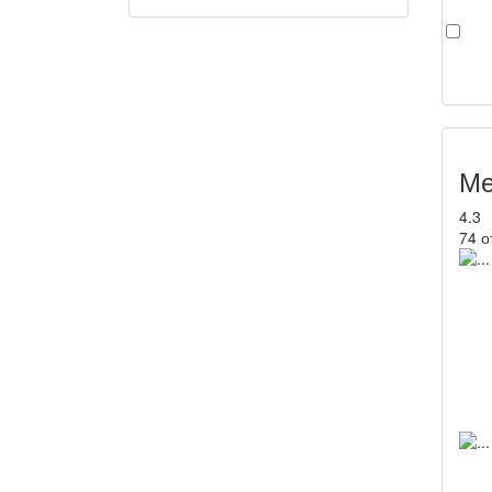
Ме
4.3
74 о