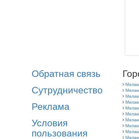
Обратная связь
Гор
Мелак
Сутрудничество
Мелак
Мелак
Мелак
Реклама
Мелак
Мелак
Условия
Мелак
Мелак
пользования
Мелак
Мелак