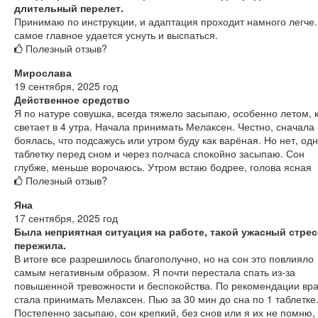
длительный перелет.
Принимаю по инструкции, и адаптация проходит намного легче.
самое главное удается уснуть и выспаться.
Полезный отзыв?
Мирослава
19 сентября, 2025 год
Действенное средство
Я по натуре совушка, всегда тяжело засыпаю, особенно летом, 
светает в 4 утра. Начала принимать Мелаксен. Честно, сначала
боялась, что подсажусь или утром буду как варёная. Но нет, од
таблетку перед сном и через полчаса спокойно засыпаю. Сон
глубже, меньше ворочаюсь. Утром встаю бодрее, голова ясная
Полезный отзыв?
Яна
17 сентября, 2025 год
Была неприятная ситуация на работе, такой ужасный стрес
пережила.
В итоге все разрешилось благополучно, но на сон это повлияло
самым негативным образом. Я почти перестала спать из-за
повышенной тревожности и беспокойства. По рекомендации вр
стала принимать Мелаксен. Пью за 30 мин до сна по 1 таблетке
Постепенно засыпаю, сон крепкий, без снов или я их не помню,