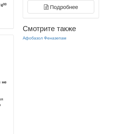
00
74
Подробнее
Смотрите также
Афобазол
Феназепам
 не
ня
о