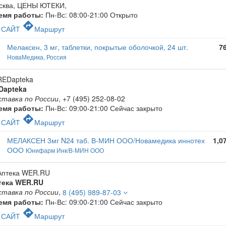
сква, ЦЕНЫ ЮТЕКИ
,
емя работы:
Пн-Вс: 08:00-21:00
Открыто
c
directions
САЙТ
Маршрут
Мелаксен, 3 мг, таблетки, покрытые оболочкой, 24 шт.
7
НоваМедика, Россия
Dapteka
ставка по России
,
+7 (495) 252-08-02
емя работы:
Пн-Вс: 09:00-21:00
Сейчас закрыто
c
directions
САЙТ
Маршрут
МЕЛАКСЕН 3мг N24 таб. В-МИН ООО/Новамедика иннотех
1,0
ООО
Юнифарм Инк/В-МИН ООО
тека WER.RU
ставка по России
,
8 (495) 989-87-03
емя работы:
Пн-Вс: 09:00-21:00
Сейчас закрыто
c
directions
САЙТ
Маршрут