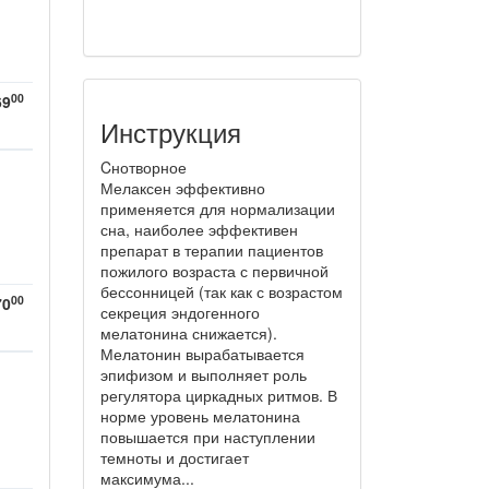
00
69
Инструкция
Cнотворное
Мелаксен эффективно
применяется для нормализации
сна, наиболее эффективен
препарат в терапии пациентов
пожилого возраста с первичной
бессонницей (так как с возрастом
00
70
секреция эндогенного
мелатонина снижается).
Мелатонин вырабатывается
эпифизом и выполняет роль
регулятора циркадных ритмов. В
норме уровень мелатонина
повышается при наступлении
темноты и достигает
максимума...