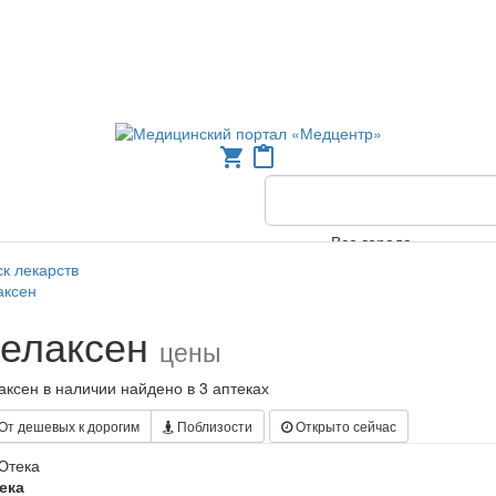
shopping_cart
content_paste
Все города
к лекарств
аксен
елаксен
цены
ксен в наличии найдено в 3 аптеках
От дешевых к дорогим
Поблизости
Открыто сейчас
ека