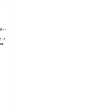
 Вот
Мне
ка