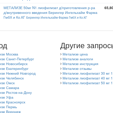
МЕТАЛИЗЕ 50мг N1 лиофилизат д/приготовления р-ра
65,8
д/внутривенного введения Берингер Ингельхайм Фарма
ГмбХ и Ко.КГ
Берингер Ингельхайм Фарма ГмбХ и Ко.КГ
од
Другие запрос
изе Москва
Метализе цена
изе Санкт-Петербург
Метализе аналоги
изе Новосибирск
Метализе инструкция
изе Екатеринбург
Метализе отзывы
изе Нижний Новгород
Метализе лиофилизат 30 мг 1
изе Челябинск
Метализе лиофилизат 40 мг 1
изе Омск
Метализе лиофилизат 50 мг 1
изе Самара
зе Ростов-на-Дону
изе Уфа
изе Красноярск
изе Пермь
изе Воронеж