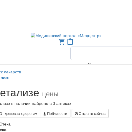
shopping_cart
content_paste
Все города
к лекарств
ализе
етализе
цены
лизе в наличии найдено в 3 аптеках
От дешевых к дорогим
Поблизости
Открыто сейчас
ека