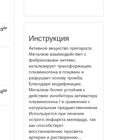
00
93
Инструкция
Активное вещество препарата
Метализе взаимодействет с
фибриновыми нитями,
катализирует трансформацию
плазминогена в плазмин и
разрушает основу тромба.
Благодаря модификации,
Метализе более устойчив к
00
50
действию ингибитора активатора
плазминогена I в сравнении с
натуральным предшественником.
Используется при лечении
острого инфаркта миокарда, так
как способствует
восстановлению просвета
артерии и растворению...