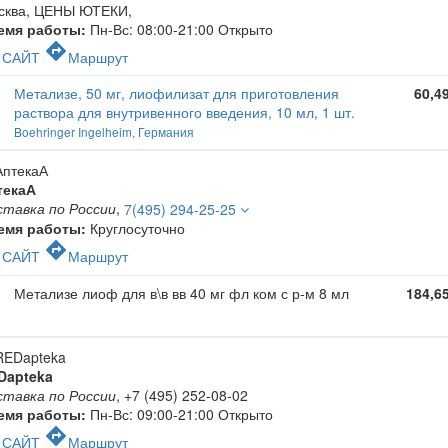
сква, ЦЕНЫ ЮТЕКИ
,
емя работы:
Пн-Вс: 08:00-21:00
Открыто
c
directions
САЙТ
Маршрут
Метализе, 50 мг, лиофилизат для приготовления
60,4
раствора для внутривенного введения, 10 мл, 1 шт.
Boehringer Ingelheim, Германия
текаА
ставка по России
,
7(495) 294-25-25
емя работы:
Круглосуточно
c
directions
САЙТ
Маршрут
Метализе лиоф для в\в вв 40 мг фл ком с р-м 8 мл
184,6
Dapteka
ставка по России
,
+7 (495) 252-08-02
емя работы:
Пн-Вс: 09:00-21:00
Открыто
c
directions
САЙТ
Маршрут