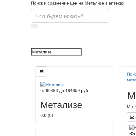
Поиск и сравнение цен на Метализе в аптеках
Поис
мет
М
от
60493
до
184650
руб
Метализе
Мета
0.0
(
0
)
Ют