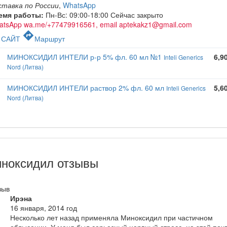
ставка по России
,
WhatsApp
емя работы:
Пн-Вс: 09:00-18:00
Сейчас закрыто
atsApp wa.me/+77479916561, email aptekakz1@gmail.com
c
directions
САЙТ
Маршрут
МИНОКСИДИЛ ИНТЕЛИ р-р 5% фл. 60 мл №1
6,9
Inteli Generics
Nord (Литва)
МИНОКСИДИЛ ИНТЕЛИ раствор 2% фл. 60 мл
5,6
Inteli Generics
Nord (Литва)
ноксидил отзывы
зыв
Ирэна
16 января, 2014 год
Несколько лет назад применяла Миноксидил при частичном
облысении. У меня был серьезный нервный стресс, на этой поч