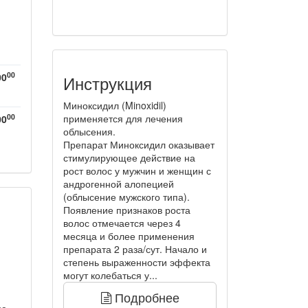
00
00
Инструкция
Миноксидил (Minoxidil)
00
применяется для лечения
00
облысения.
Препарат Миноксидил оказывает
стимулирующее действие на
рост волос у мужчин и женщин с
андрогенной алопецией
(облысение мужского типа).
Появление признаков роста
волос отмечается через 4
месяца и более применения
препарата 2 раза/сут. Начало и
степень выраженности эффекта
могут колебаться у...
Подробнее
ве