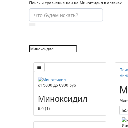
Поиск и сравнение цен на Миноксидил в аптеках
Поис
мин
М
от
5600
до
6900
руб
Миноксидил
Мино
5.0
(
1
)
Ин