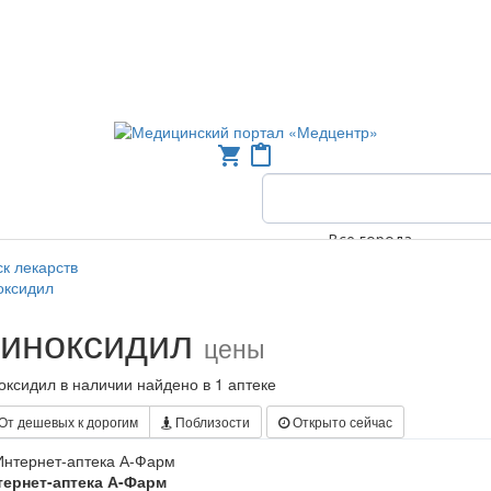
shopping_cart
content_paste
Все города
к лекарств
оксидил
иноксидил
цены
ксидил в наличии найдено в 1 аптеке
От дешевых к дорогим
Поблизости
Открыто сейчас
тернет-аптека А-Фарм