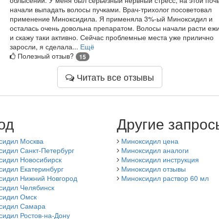
начали выпадать волосы пучками. Врач-трихолог посоветовал
применение Миноксидила. Я применяла 3%-ый Миноксидил и
осталась очень довольна препаратом. Волосы начали расти еж
и скажу таки активно. Сейчас проблемные места уже прилично
заросли, я сделала...
Ещё
Полезный отзыв?
15
Читать все отзывы
од
Другие запрос
сидил Москва
Миноксидил цена
сидил Санкт-Петербург
Миноксидил аналоги
сидил Новосибирск
Миноксидил инструкция
сидил Екатеринбург
Миноксидил отзывы
сидил Нижний Новгород
Миноксидил раствор 60 мл
сидил Челябинск
сидил Омск
сидил Самара
сидил Ростов-на-Дону