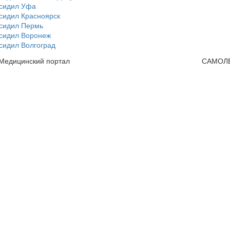
сидил Уфа
сидил Красноярск
сидил Пермь
сидил Воронеж
сидил Волгоград
 Медицинский портал
САМОЛ