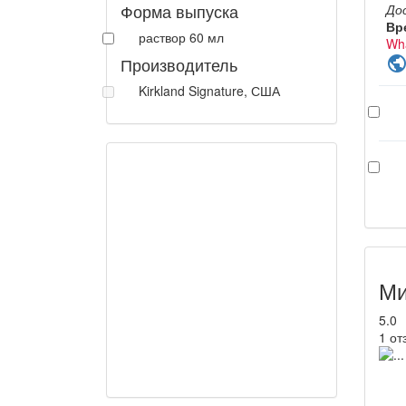
Форма выпуска
До
Вр
раствор 60 мл
Wh
Производитель
publi
Kirkland Signature, США
Ми
5.0
1 от