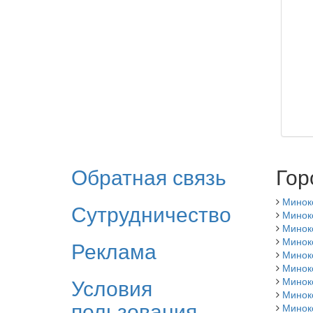
Обратная связь
Гор
Минок
Сутрудничество
Минок
Минок
Минок
Реклама
Минок
Минок
Условия
Минок
Минок
пользования
Минок