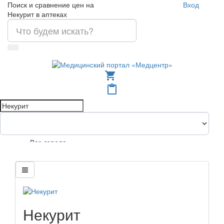
Поиск и сравнение цен на
Вход
Некурит в аптеках
shopping_cart
content_paste
Все города
Некурит