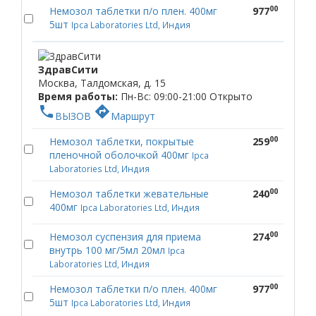
00
Немозол таблетки п/о плен. 400мг
977
5шт
Ipca Laboratories Ltd, Индия
ЗдравСити
Москва, Талдомская, д. 15
Время работы:
Пн-Вс: 09:00-21:00
Открыто
phone
directions
ВЫЗОВ
Маршрут
00
Немозол таблетки, покрытые
259
пленочной оболочкой 400мг
Ipca
Laboratories Ltd, Индия
00
Немозол таблетки жевательные
240
400мг
Ipca Laboratories Ltd, Индия
00
Немозол суспензия для приема
274
внутрь 100 мг/5мл 20мл
Ipca
Laboratories Ltd, Индия
00
Немозол таблетки п/о плен. 400мг
977
5шт
Ipca Laboratories Ltd, Индия