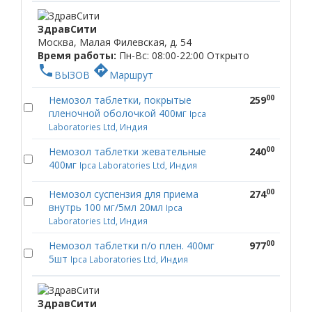
ЗдравСити
Москва, Малая Филевская, д. 54
Время работы:
Пн-Вс: 08:00-22:00
Открыто
phone
directions
ВЫЗОВ
Маршрут
00
Немозол таблетки, покрытые
259
пленочной оболочкой 400мг
Ipca
Laboratories Ltd, Индия
00
Немозол таблетки жевательные
240
400мг
Ipca Laboratories Ltd, Индия
00
Немозол суспензия для приема
274
внутрь 100 мг/5мл 20мл
Ipca
Laboratories Ltd, Индия
00
Немозол таблетки п/о плен. 400мг
977
5шт
Ipca Laboratories Ltd, Индия
ЗдравСити