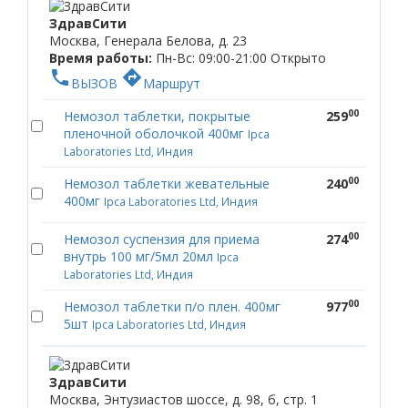
ЗдравСити
Москва, Генерала Белова, д. 23
Время работы:
Пн-Вс: 09:00-21:00
Открыто
phone
directions
ВЫЗОВ
Маршрут
00
Немозол таблетки, покрытые
259
пленочной оболочкой 400мг
Ipca
Laboratories Ltd, Индия
00
Немозол таблетки жевательные
240
400мг
Ipca Laboratories Ltd, Индия
00
Немозол суспензия для приема
274
внутрь 100 мг/5мл 20мл
Ipca
Laboratories Ltd, Индия
00
Немозол таблетки п/о плен. 400мг
977
5шт
Ipca Laboratories Ltd, Индия
ЗдравСити
Москва, Энтузиастов шоссе, д. 98, б, стр. 1