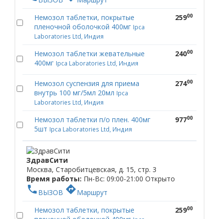
00
Немозол таблетки, покрытые
259
пленочной оболочкой 400мг
Ipca
Laboratories Ltd, Индия
00
Немозол таблетки жевательные
240
400мг
Ipca Laboratories Ltd, Индия
00
Немозол суспензия для приема
274
внутрь 100 мг/5мл 20мл
Ipca
Laboratories Ltd, Индия
00
Немозол таблетки п/о плен. 400мг
977
5шт
Ipca Laboratories Ltd, Индия
ЗдравСити
Москва, Старобитцевская, д. 15, стр. 3
Время работы:
Пн-Вс: 09:00-21:00
Открыто
phone
directions
ВЫЗОВ
Маршрут
00
Немозол таблетки, покрытые
259