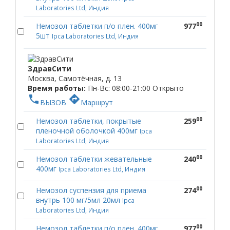
Laboratories Ltd, Индия
00
Немозол таблетки п/о плен. 400мг
977
5шт
Ipca Laboratories Ltd, Индия
ЗдравСити
Москва, Самотёчная, д. 13
Время работы:
Пн-Вс: 08:00-21:00
Открыто
phone
directions
ВЫЗОВ
Маршрут
00
Немозол таблетки, покрытые
259
пленочной оболочкой 400мг
Ipca
Laboratories Ltd, Индия
00
Немозол таблетки жевательные
240
400мг
Ipca Laboratories Ltd, Индия
00
Немозол суспензия для приема
274
внутрь 100 мг/5мл 20мл
Ipca
Laboratories Ltd, Индия
00
Немозол таблетки п/о плен. 400мг
977