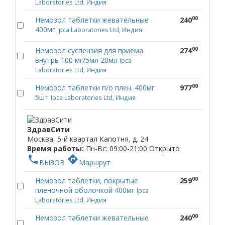
Laboratories Ltd, Индия
00
Немозол таблетки жевательные
240
400мг
Ipca Laboratories Ltd, Индия
00
Немозол суспензия для приема
274
внутрь 100 мг/5мл 20мл
Ipca
Laboratories Ltd, Индия
00
Немозол таблетки п/о плен. 400мг
977
5шт
Ipca Laboratories Ltd, Индия
ЗдравСити
Москва, 5-й квартал Капотня, д. 24
Время работы:
Пн-Вс: 09:00-21:00
Открыто
phone
directions
ВЫЗОВ
Маршрут
00
Немозол таблетки, покрытые
259
пленочной оболочкой 400мг
Ipca
Laboratories Ltd, Индия
00
Немозол таблетки жевательные
240