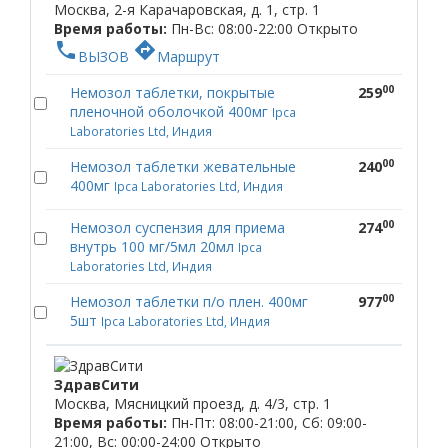
Москва, 2-я Карачаровская, д. 1, стр. 1
Время работы:
Пн-Вс: 08:00-22:00
Открыто
phone
directions
ВЫЗОВ
Маршрут
00
Немозол таблетки, покрытые
259
пленочной оболочкой 400мг
Ipca
Laboratories Ltd, Индия
00
Немозол таблетки жевательные
240
400мг
Ipca Laboratories Ltd, Индия
00
Немозол суспензия для приема
274
внутрь 100 мг/5мл 20мл
Ipca
Laboratories Ltd, Индия
00
Немозол таблетки п/о плен. 400мг
977
5шт
Ipca Laboratories Ltd, Индия
ЗдравСити
Москва, Мясницкий проезд, д. 4/3, стр. 1
Время работы:
Пн-Пт: 08:00-21:00, Сб: 09:00-
21:00, Вс: 00:00-24:00
Открыто