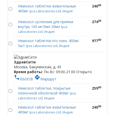
00
Немозол таблетки жевательные
240
400мг
Ipca Laboratories Ltd, Индия
00
Немозол суспензия для приема
274
внутрь 100 мг/5мл 20мл
Ipca
Laboratories Ltd, Индия
00
Немозол таблетки п/о плен. 400мг
977
5шт
Ipca Laboratories Ltd, Индия
ЗдравСити
Москва, Бакунинская, д. 43
Время работы:
Пн-Вс: 09:00-21:00
Открыто
phone
directions
ВЫЗОВ
Маршрут
00
Немозол таблетки, покрытые
259
пленочной оболочкой 400мг
Ipca
Laboratories Ltd, Индия
00
Немозол таблетки жевательные
240
400мг
Ipca Laboratories Ltd, Индия