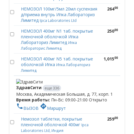
00
НЕМОЗОЛ 100мг/5мл 20мл суспензия
264
д/приема внутрь Ипка Лабораториз
Лимитед
Ipca Laboratories Ltd
00
НЕМОЗОЛ 400мг N1 таб. покрытые
250
пленочной оболочкой Ипка
Лабораториз Лимитед
Ипка
Лабораторис Лимитед
00
НЕМОЗОЛ 400мг N5 таб. покрытые
1,015
оболочкой Ипка
Ипка Лабораториз
Лимитед
ЗдравСити
еще 336
Москва, Академическая Большая, д. 77, корп. 1
Время работы:
Пн-Вс: 09:00-21:00
Открыто
phone
directions
ВЫЗОВ
Маршрут
00
Немозол таблетки, покрытые
259
пленочной оболочкой 400мг
Ipca
Laboratories Ltd, Индия