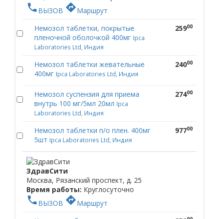
phone
directions
ВЫЗОВ
Маршрут
00
Немозол таблетки, покрытые
259
пленочной оболочкой 400мг
Ipca
Laboratories Ltd, Индия
00
Немозол таблетки жевательные
240
400мг
Ipca Laboratories Ltd, Индия
00
Немозол суспензия для приема
274
внутрь 100 мг/5мл 20мл
Ipca
Laboratories Ltd, Индия
00
Немозол таблетки п/о плен. 400мг
977
5шт
Ipca Laboratories Ltd, Индия
ЗдравСити
Москва, Рязанский проспект, д. 25
Время работы:
Круглосуточно
phone
directions
ВЫЗОВ
Маршрут
00