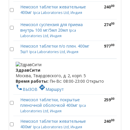
00
Немозол таблетки жевательные
240
400мг
Ipca Laboratories Ltd, Индия
00
Немозол суспензия для приема
274
внутрь 100 мг/5мл 20мл
Ipca
Laboratories Ltd, Индия
00
Немозол таблетки п/о плен. 400мг
977
5шт
Ipca Laboratories Ltd, Индия
ЗдравСити
Москва, Твардовского, д. 2, корп. 5
Время работы:
Пн-Вс: 08:00-23:00
Открыто
phone
directions
ВЫЗОВ
Маршрут
00
Немозол таблетки, покрытые
259
пленочной оболочкой 400мг
Ipca
Laboratories Ltd, Индия
00
Немозол таблетки жевательные
240
400мг
Ipca Laboratories Ltd, Индия