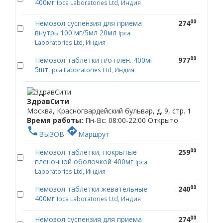
400мг
Ipca Laboratories Ltd, Индия
00
Немозол суспензия для приема
274
внутрь 100 мг/5мл 20мл
Ipca
Laboratories Ltd, Индия
00
Немозол таблетки п/о плен. 400мг
977
5шт
Ipca Laboratories Ltd, Индия
ЗдравСити
Москва, Красногвардейский бульвар, д. 9, стр. 1
Время работы:
Пн-Вс: 08:00-22:00
Открыто
phone
directions
ВЫЗОВ
Маршрут
00
Немозол таблетки, покрытые
259
пленочной оболочкой 400мг
Ipca
Laboratories Ltd, Индия
00
Немозол таблетки жевательные
240
400мг
Ipca Laboratories Ltd, Индия
00
Немозол суспензия для приема
274