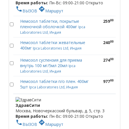
Время работы:
Пн-Вс: 09:00-21:00
Открыто
phone
directions
ВЫЗОВ
Маршрут
00
Немозол таблетки, покрытые
259
пленочной оболочкой 400мг
Ipca
Laboratories Ltd, Индия
00
Немозол таблетки жевательные
240
400мг
Ipca Laboratories Ltd, Индия
00
Немозол суспензия для приема
274
внутрь 100 мг/5мл 20мл
Ipca
Laboratories Ltd, Индия
00
Немозол таблетки п/о плен. 400мг
977
5шт
Ipca Laboratories Ltd, Индия
ЗдравСити
Москва, Новочеркасский бульвар, д. 5, стр. 3
Время работы:
Пн-Вс: 09:00-21:00
Открыто
phone
directions
ВЫЗОВ
Маршрут