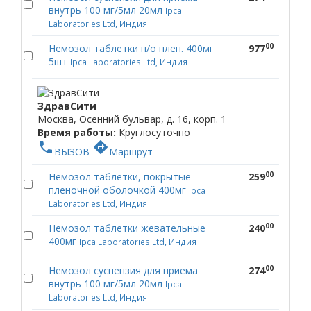
внутрь 100 мг/5мл 20мл
Ipca
Laboratories Ltd, Индия
00
Немозол таблетки п/о плен. 400мг
977
5шт
Ipca Laboratories Ltd, Индия
ЗдравСити
Москва, Осенний бульвар, д. 16, корп. 1
Время работы:
Круглосуточно
phone
directions
ВЫЗОВ
Маршрут
00
Немозол таблетки, покрытые
259
пленочной оболочкой 400мг
Ipca
Laboratories Ltd, Индия
00
Немозол таблетки жевательные
240
400мг
Ipca Laboratories Ltd, Индия
00
Немозол суспензия для приема
274
внутрь 100 мг/5мл 20мл
Ipca
Laboratories Ltd, Индия