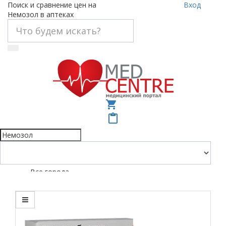
Поиск и сравнение цен на
Вход
Немозол в аптеках
shopping_cart
content_paste
Все города