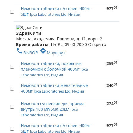
00
Немозол таблетки п/о плен. 400мг
977
5шт
Ipca Laboratories Ltd, Индия
ЗдравСити
Москва, Академика Павлова, д. 11, корп. 2
Время работы:
Пн-Вс: 09:00-20:30
Открыто
phone
directions
ВЫЗОВ
Маршрут
00
Немозол таблетки, покрытые
259
пленочной оболочкой 400мг
Ipca
Laboratories Ltd, Индия
00
Немозол таблетки жевательные
240
400мг
Ipca Laboratories Ltd, Индия
00
Немозол суспензия для приема
274
внутрь 100 мг/5мл 20мл
Ipca
Laboratories Ltd, Индия
00
Немозол таблетки п/о плен. 400мг
977
5шт
Ipca Laboratories Ltd, Индия