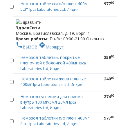
00
Немозол таблетки п/о плен. 400мг
977
5шт
Ipca Laboratories Ltd, Индия
ЗдравСити
Москва, Братиславская, д. 19, корп. 1
Время работы:
Пн-Вс: 09:00-21:00
Открыто
phone
directions
ВЫЗОВ
Маршрут
00
Немозол таблетки, покрытые
259
пленочной оболочкой 400мг
Ipca
Laboratories Ltd, Индия
00
Немозол таблетки жевательные
240
400мг
Ipca Laboratories Ltd, Индия
00
Немозол суспензия для приема
274
внутрь 100 мг/5мл 20мл
Ipca
Laboratories Ltd, Индия
00
Немозол таблетки п/о плен. 400мг
977
5шт
Ipca Laboratories Ltd, Индия