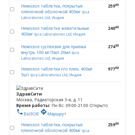
00
Немозол таблетки, покрытые
259
пленочной оболочкой 400мг
Ipca
Laboratories Ltd, Индия
00
Немозол таблетки жевательные
240
400мг
Ipca Laboratories Ltd, Индия
00
Немозол суспензия для приема
274
внутрь 100 мг/5мл 20мл
Ipca
Laboratories Ltd, Индия
00
Немозол таблетки п/о плен. 400мг
977
5шт
Ipca Laboratories Ltd, Индия
ЗдравСити
Москва, Радиаторская 3-я, д. 11
Время работы:
Пн-Вс: 09:00-21:00
Открыто
phone
directions
ВЫЗОВ
Маршрут
00
Немозол таблетки, покрытые
259
пленочной оболочкой 400мг
Ipca