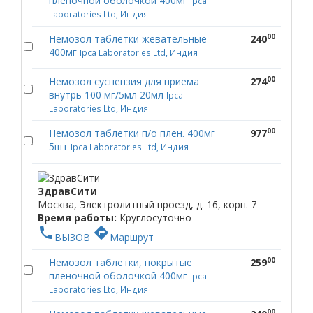
пленочной оболочкой 400мг
Ipca
Laboratories Ltd, Индия
00
Немозол таблетки жевательные
240
400мг
Ipca Laboratories Ltd, Индия
00
Немозол суспензия для приема
274
внутрь 100 мг/5мл 20мл
Ipca
Laboratories Ltd, Индия
00
Немозол таблетки п/о плен. 400мг
977
5шт
Ipca Laboratories Ltd, Индия
ЗдравСити
Москва, Электролитный проезд, д. 16, корп. 7
Время работы:
Круглосуточно
phone
directions
ВЫЗОВ
Маршрут
00
Немозол таблетки, покрытые
259
пленочной оболочкой 400мг
Ipca
Laboratories Ltd, Индия
00