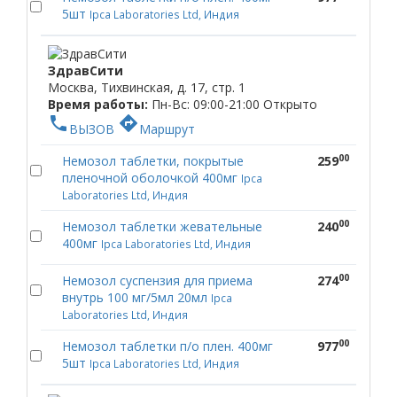
5шт
Ipca Laboratories Ltd, Индия
ЗдравСити
Москва, Тихвинская, д. 17, стр. 1
Время работы:
Пн-Вс: 09:00-21:00
Открыто
phone
directions
ВЫЗОВ
Маршрут
00
Немозол таблетки, покрытые
259
пленочной оболочкой 400мг
Ipca
Laboratories Ltd, Индия
00
Немозол таблетки жевательные
240
400мг
Ipca Laboratories Ltd, Индия
00
Немозол суспензия для приема
274
внутрь 100 мг/5мл 20мл
Ipca
Laboratories Ltd, Индия
00
Немозол таблетки п/о плен. 400мг
977
5шт
Ipca Laboratories Ltd, Индия