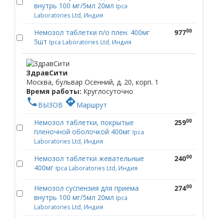
внутрь 100 мг/5мл 20мл
Ipca
Laboratories Ltd, Индия
00
Немозол таблетки п/о плен. 400мг
977
5шт
Ipca Laboratories Ltd, Индия
ЗдравСити
Москва, бульвар Осенний, д. 20, корп. 1
Время работы:
Круглосуточно
phone
directions
ВЫЗОВ
Маршрут
00
Немозол таблетки, покрытые
259
пленочной оболочкой 400мг
Ipca
Laboratories Ltd, Индия
00
Немозол таблетки жевательные
240
400мг
Ipca Laboratories Ltd, Индия
00
Немозол суспензия для приема
274
внутрь 100 мг/5мл 20мл
Ipca
Laboratories Ltd, Индия