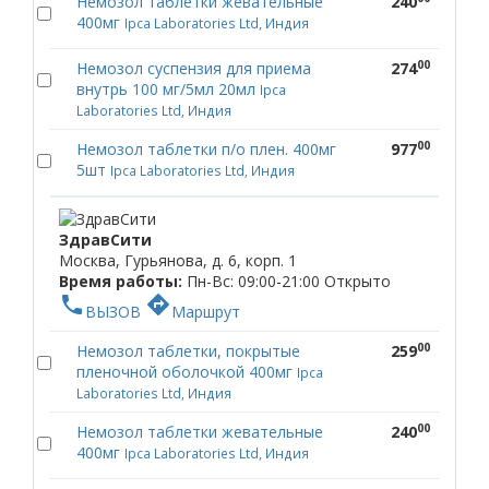
Немозол таблетки жевательные
240
400мг
Ipca Laboratories Ltd, Индия
00
Немозол суспензия для приема
274
внутрь 100 мг/5мл 20мл
Ipca
Laboratories Ltd, Индия
00
Немозол таблетки п/о плен. 400мг
977
5шт
Ipca Laboratories Ltd, Индия
ЗдравСити
Москва, Гурьянова, д. 6, корп. 1
Время работы:
Пн-Вс: 09:00-21:00
Открыто
phone
directions
ВЫЗОВ
Маршрут
00
Немозол таблетки, покрытые
259
пленочной оболочкой 400мг
Ipca
Laboratories Ltd, Индия
00
Немозол таблетки жевательные
240
400мг
Ipca Laboratories Ltd, Индия