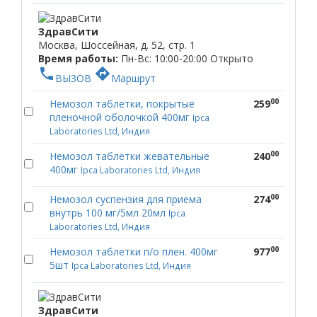
ЗдравСити
Москва, Шоссейная, д. 52, стр. 1
Время работы:
Пн-Вс: 10:00-20:00
Открыто
phone
directions
ВЫЗОВ
Маршрут
00
Немозол таблетки, покрытые
259
пленочной оболочкой 400мг
Ipca
Laboratories Ltd, Индия
00
Немозол таблетки жевательные
240
400мг
Ipca Laboratories Ltd, Индия
00
Немозол суспензия для приема
274
внутрь 100 мг/5мл 20мл
Ipca
Laboratories Ltd, Индия
00
Немозол таблетки п/о плен. 400мг
977
5шт
Ipca Laboratories Ltd, Индия
ЗдравСити