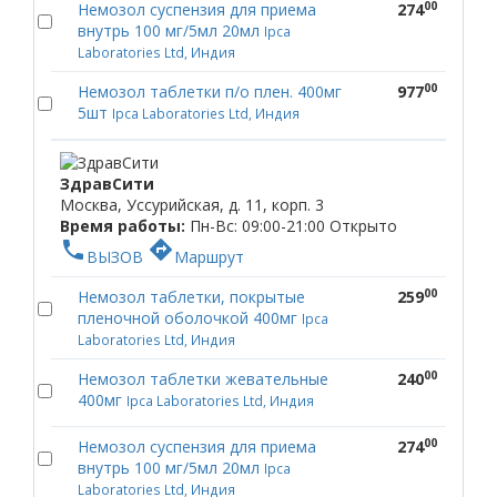
00
Немозол суспензия для приема
274
внутрь 100 мг/5мл 20мл
Ipca
Laboratories Ltd, Индия
00
Немозол таблетки п/о плен. 400мг
977
5шт
Ipca Laboratories Ltd, Индия
ЗдравСити
Москва, Уссурийская, д. 11, корп. 3
Время работы:
Пн-Вс: 09:00-21:00
Открыто
phone
directions
ВЫЗОВ
Маршрут
00
Немозол таблетки, покрытые
259
пленочной оболочкой 400мг
Ipca
Laboratories Ltd, Индия
00
Немозол таблетки жевательные
240
400мг
Ipca Laboratories Ltd, Индия
00
Немозол суспензия для приема
274
внутрь 100 мг/5мл 20мл
Ipca
Laboratories Ltd, Индия