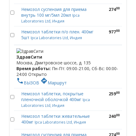
00
Немозол суспензия для приема
274
внутрь 100 мг/5мл 20мл
Ipca
Laboratories Ltd, Индия
00
Немозол таблетки п/о плен. 400мг
977
5шт
Ipca Laboratories Ltd, Индия
ЗдравСити
Москва, Дмитровское шоссе, д. 135
Время работы:
Пн-Пт: 09:00-21:00, Сб-Вс: 00:00-
24:00
Открыто
phone
directions
ВЫЗОВ
Маршрут
00
Немозол таблетки, покрытые
259
пленочной оболочкой 400мг
Ipca
Laboratories Ltd, Индия
00
Немозол таблетки жевательные
240
400мг
Ipca Laboratories Ltd, Индия
00
Немозол суспензия для приема
274