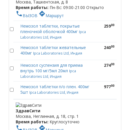
Москва, Ташкентская, д. 8
Время работы:
Пн-Вс: 09:00-21:00
Открыто
phone
directions
ВЫЗОВ
Маршрут
00
Немозол таблетки, покрытые
259
пленочной оболочкой 400мг
Ipca
Laboratories Ltd, Индия
00
Немозол таблетки жевательные
240
400мг
Ipca Laboratories Ltd, Индия
00
Немозол суспензия для приема
274
внутрь 100 мг/5мл 20мл
Ipca
Laboratories Ltd, Индия
00
Немозол таблетки п/о плен. 400мг
977
5шт
Ipca Laboratories Ltd, Индия
ЗдравСити
Москва, Неглинная, д. 18, стр. 1
Время работы:
Круглосуточно
phone
directions
ВЫЗОВ
Маршрут