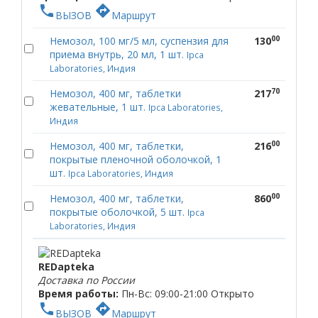
phone
directions
ВЫЗОВ
Маршрут
00
Немозол, 100 мг/5 мл, суспензия для
130
приема внутрь, 20 мл, 1 шт.
Ipca
Laboratories, Индия
70
Немозол, 400 мг, таблетки
217
жевательные, 1 шт.
Ipca Laboratories,
Индия
00
Немозол, 400 мг, таблетки,
216
покрытые пленочной оболочкой, 1
шт.
Ipca Laboratories, Индия
00
Немозол, 400 мг, таблетки,
860
покрытые оболочкой, 5 шт.
Ipca
Laboratories, Индия
REDapteka
Доставка по России
Время работы:
Пн-Вс: 09:00-21:00
Открыто
phone
directions
ВЫЗОВ
Маршрут