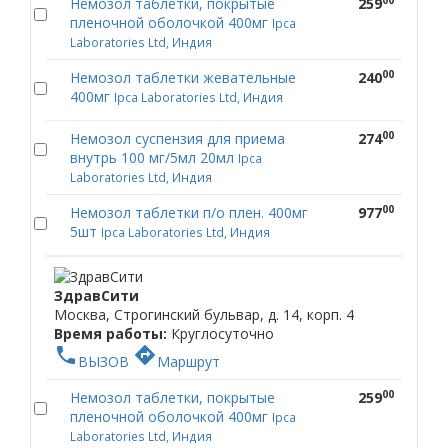
Немозол таблетки, покрытые
259
пленочной оболочкой 400мг
Ipca
Laboratories Ltd, Индия
00
Немозол таблетки жевательные
240
400мг
Ipca Laboratories Ltd, Индия
00
Немозол суспензия для приема
274
внутрь 100 мг/5мл 20мл
Ipca
Laboratories Ltd, Индия
00
Немозол таблетки п/о плен. 400мг
977
5шт
Ipca Laboratories Ltd, Индия
ЗдравСити
Москва, Строгинский бульвар, д. 14, корп. 4
Время работы:
Круглосуточно
phone
directions
ВЫЗОВ
Маршрут
00
Немозол таблетки, покрытые
259
пленочной оболочкой 400мг
Ipca
Laboratories Ltd, Индия