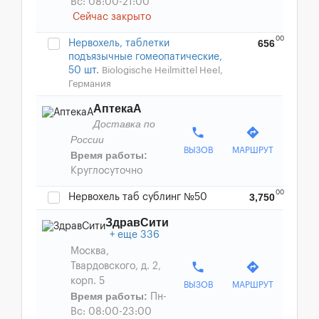
Вс: 08:00-21:00
Сейчас закрыто
00
656
Нервохель, таблетки
подъязычные гомеопатические,
50 шт.
Biologische Heilmittel Heel,
Германия
АптекаА
Доставка по
phone
directions
России
ВЫЗОВ
МАРШРУТ
Время работы:
Круглосуточно
00
3,750
Нервохель таб сублинг №50
ЗдравСити
еще 336
Москва,
phone
directions
Твардовского, д. 2,
корп. 5
ВЫЗОВ
МАРШРУТ
Время работы:
Пн-
Вс: 08:00-23:00