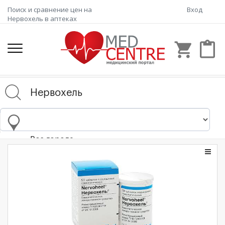
Поиск и сравнение цен на
Вход
Нервохель в аптеках
shopping_cart
content_paste
Все города