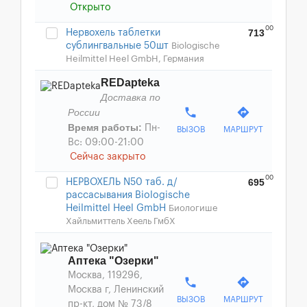
Открыто
00
713
Нервохель таблетки
сублингвальные 50шт
Biologische
Heilmittel Heel GmbH, Германия
REDapteka
Доставка по
phone
directions
России
Время работы:
Пн-
ВЫЗОВ
МАРШРУТ
Вс: 09:00-21:00
Сейчас закрыто
00
695
НЕРВОХЕЛЬ N50 таб. д/
рассасывания Biologische
Heilmittel Heel GmbH
Биологише
Хайльмиттель Хеель ГмбХ
Аптека "Озерки"
Москва, 119296,
phone
directions
Москва г, Ленинский
ВЫЗОВ
МАРШРУТ
пр-кт, дом № 73/8