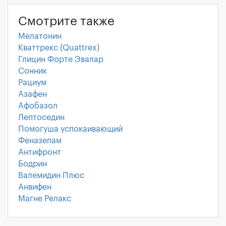
Смотрите также
Мелатонин
Кваттрекс (Quattrex)
Глицин Форте Эвалар
Сонник
Рациум
Азафен
Афобазол
Лептоседин
Помогуша успокаивающий
Феназепам
Антифронт
Бодрин
Валемидин Плюс
Анвифен
Магне Релакс