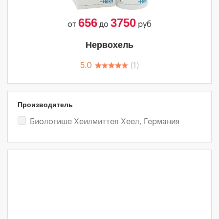
656
3750
от
до
руб
Нервохель
5.0
(
1
)
Производитель
Биологише Хеилмиттел Хеел, Германия