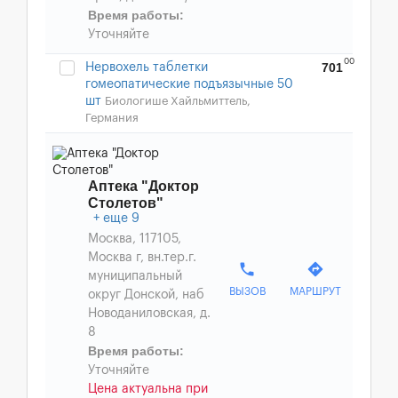
Время работы:
Уточняйте
00
701
Нервохель таблетки
гомеопатические подъязычные 50
шт
Биологише Хайльмиттель,
Германия
Аптека "Доктор
Столетов"
еще 9
Москва, 117105,
Москва г, вн.тер.г.
phone
directions
муниципальный
ВЫЗОВ
МАРШРУТ
округ Донской, наб
Новоданиловская, д.
8
Время работы:
Уточняйте
Цена актуальна при