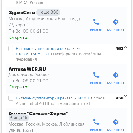
STADA, Россия
еще 336
ЗдравСити
Москва, Академическая Большая, д.
phone
directions
77, корп. 1
ВЫЗОВ
МАРШРУТ
Пн-Вс: 09:00-21:00
Открыто
00
Нигепан суппозитории ректальные
463
1000МЕ+50мг 10шт
Нижфарм АО, Российская
Федерация
Аптека WER.RU
phone
directions
Доставка по России
Пн-Вс: 09:00-21:00
ВЫЗОВ
МАРШРУТ
Открыто
00
Нигепан суппозитории ректальные 10 шт.
Stada
458
Arzneimittel AG [Штада Арцнаймиттель]
Аптека "Самсон-Фарма"
еще 15
phone
directions
Москва, Россия, Москва, Люблинская
ВЫЗОВ
МАРШРУТ
улица, 163/1