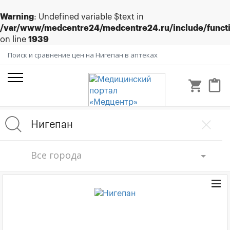
Warning
: Undefined variable $text in
/var/www/medcentre24/medcentre24.ru/include/funct
on line
1939
Поиск и сравнение цен на Нигепан в аптеках
shopping_cart
content_paste
Все города