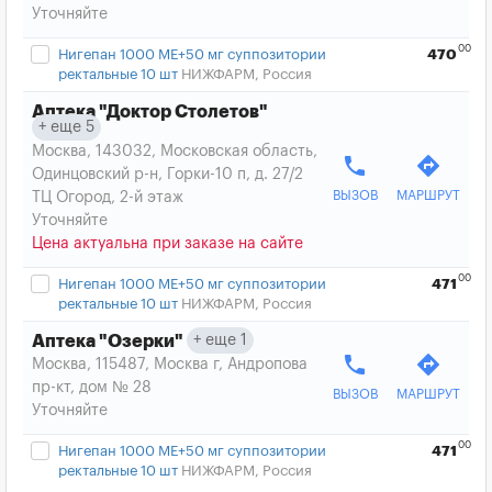
Уточняйте
00
Нигепан 1000 МЕ+50 мг суппозитории
470
ректальные 10 шт
НИЖФАРМ, Россия
Аптека "Доктор Столетов"
еще 5
Москва, 143032, Московская область,
phone
directions
Одинцовский р-н, Горки-10 п, д. 27/2
ВЫЗОВ
МАРШРУТ
ТЦ Огород, 2-й этаж
Уточняйте
Цена актуальна при заказе на сайте
00
Нигепан 1000 МЕ+50 мг суппозитории
471
ректальные 10 шт
НИЖФАРМ, Россия
еще 1
Аптека "Озерки"
phone
directions
Москва, 115487, Москва г, Андропова
пр-кт, дом № 28
ВЫЗОВ
МАРШРУТ
Уточняйте
00
Нигепан 1000 МЕ+50 мг суппозитории
471
ректальные 10 шт
НИЖФАРМ, Россия