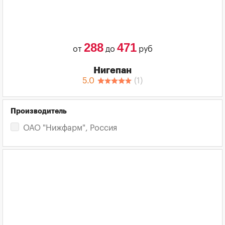
288
471
от
до
руб
Нигепан
5.0
(
1
)
Производитель
ОАО "Нижфарм", Россия