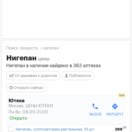
Поиск лекарств
нигепан
Нигепан
цены
Нигепан в наличии найдено в 363 аптеках
От дешевых к дорогим
Поблизости
Открыто сейчас
Ютека
phone
directions
Москва, ЦЕНЫ ЮТЕКИ
Пн-Вс: 08:00-21:00
ВЫЗОВ
МАРШРУТ
Открыто
00
Нигепан, суппозитории ректальные, 10 шт.
288