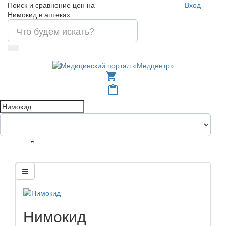
Поиск и сравнение цен на
Вход
Нимокид в аптеках
shopping_cart
content_paste
Все города
Нимокид