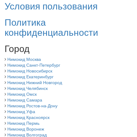
Условия пользования
Политика
конфиденциальности
Город
Нимокид Москва
Нимокид Санкт-Петербург
Нимокид Новосибирск
Нимокид Екатеринбург
Нимокид Нижний Новгород
Нимокид Челябинск
Нимокид Омск
Нимокид Самара
Нимокид Ростов-на-Дону
Нимокид Уфа
Нимокид Красноярск
Нимокид Пермь
Нимокид Воронеж
Нимокид Волгоград