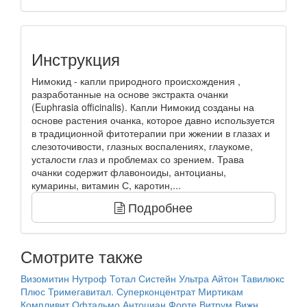
Инструкция
Нимокид - капли природного происхождения ,
разработанные на основе экстракта очанки
(Euphrasia officinalis). Капли Нимокид созданы на
основе растения очанка, которое давно используется
в традиционной фитотерапии при жжении в глазах и
слезоточивости, глазных воспалениях, глаукоме,
усталости глаз и проблемах со зрением. Трава
очанки содержит флавоноиды, антоцианы,
кумарины, витамин С, каротин,...
Подробнее
Смотрите также
Визомитин
Нутроф Тотал
Систейн Ультра
Айтон
Тавилюкс
Плюс
Тримегавитал. Суперконцентрат
Миртикам
Компливит Офтальмо
Антоциан Форте
Витрум Вижн