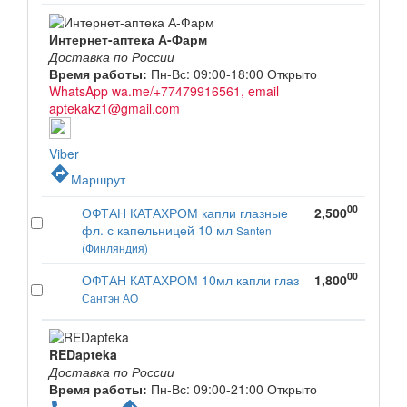
Интернет-аптека А-Фарм
Доставка по России
Время работы:
Пн-Вс: 09:00-18:00
Открыто
WhatsApp wa.me/+77479916561, email
aptekakz1@gmail.com
Viber
directions
Маршрут
00
ОФТАН КАТАХРОМ капли глазные
2,500
фл. с капельницей 10 мл
Santen
(Финляндия)
00
ОФТАН КАТАХРОМ 10мл капли глаз
1,800
Сантэн АО
REDapteka
Доставка по России
Время работы:
Пн-Вс: 09:00-21:00
Открыто