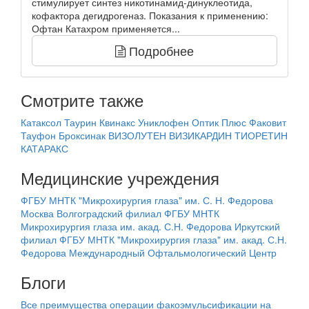
стимулирует синтез никотинамид-динуклеотида,
кофактора дегидрогеназ. Показания к применению:
Офтан Катахром применяется...
Подробнее
Смотрите также
Катаксол
Таурин
Квинакс
Униклофен
Оптик Плюс
Факовит
Тауфон
Броксинак
ВИЗОЛУТЕН
ВИЗИКАРДИН
ТИОРЕТИН
КАТАРАКС
Медицинские учреждения
ФГБУ МНТК "Микрохирургия глаза" им. С. Н. Федорова
Москва
Волгоградский филиал ФГБУ МНТК
Микрохирургия глаза им. акад. С.Н. Федорова
Иркутский
филиал ФГБУ МНТК "Микрохирургия глаза" им. акад. С.Н.
Федорова
Международный Офтальмологический Центр
Блоги
Все преимущества операции факоэмульсификации на