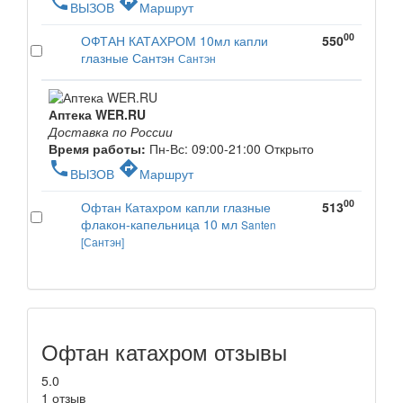
phone
directions
ВЫЗОВ
Маршрут
00
ОФТАН КАТАХРОМ 10мл капли
550
глазные Сантэн
Сантэн
Аптека WER.RU
Доставка по России
Время работы:
Пн-Вс: 09:00-21:00
Открыто
phone
directions
ВЫЗОВ
Маршрут
00
Офтан Катахром капли глазные
513
флакон-капельница 10 мл
Santen
[Сантэн]
Офтан катахром отзывы
5.0
1 отзыв