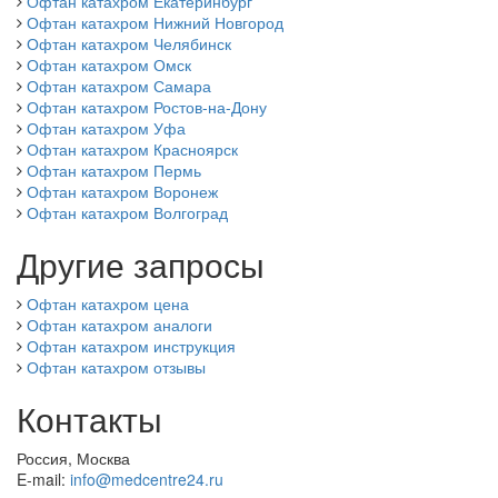
Офтан катахром Екатеринбург
Офтан катахром Нижний Новгород
Офтан катахром Челябинск
Офтан катахром Омск
Офтан катахром Самара
Офтан катахром Ростов-на-Дону
Офтан катахром Уфа
Офтан катахром Красноярск
Офтан катахром Пермь
Офтан катахром Воронеж
Офтан катахром Волгоград
Другие запросы
Офтан катахром цена
Офтан катахром аналоги
Офтан катахром инструкция
Офтан катахром отзывы
Контакты
Россия, Москва
E-mail:
info@medcentre24.ru