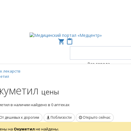
shopping_cart
content_paste
Все города
к лекарств
метил
куметил
цены
етил в наличии найдено в 0 аптеках
От дешевых к дорогим
Поблизости
Открыто сейчас
ены на
Окуметил
не найдены.