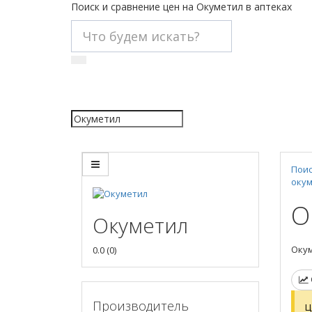
Поиск и сравнение цен на Окуметил в аптеках
Поис
оку
О
Окуметил
Окум
0.0
(
0
)
Производитель
Ц