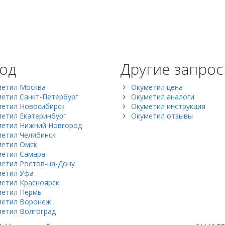
од
Другие запро
метил Москва
Окуметил цена
етил Санкт-Петербург
Окуметил аналоги
метил Новосибирск
Окуметил инструкция
етил Екатеринбург
Окуметил отзывы
метил Нижний Новгород
етил Челябинск
метил Омск
метил Самара
етил Ростов-на-Дону
метил Уфа
етил Красноярск
метил Пермь
метил Воронеж
етил Волгоград