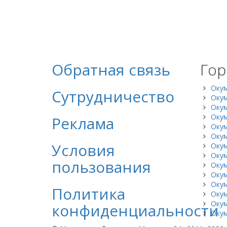
Обратная связь
Гор
Оку
Сутрудничество
Окум
Оку
Окум
Реклама
Оку
Окум
Условия
Оку
Оку
пользования
Окум
Оку
Окум
Политика
Оку
Оку
конфиденциальности
Окум