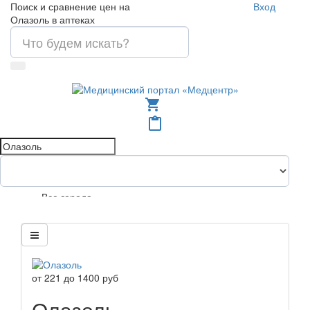
Поиск и сравнение цен на
Вход
Олазоль в аптеках
shopping_cart
content_paste
Все города
от
221
до
1400
руб
Олазоль