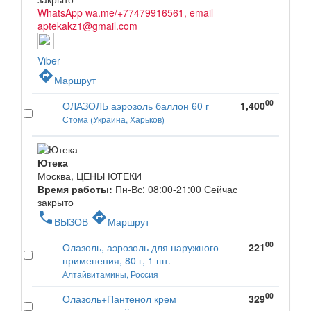
WhatsApp wa.me/+77479916561, email
aptekakz1@gmail.com
Viber
directions
Маршрут
00
ОЛАЗОЛЬ аэрозоль баллон 60 г
1,400
Стома (Украина, Харьков)
Ютека
Москва, ЦЕНЫ ЮТЕКИ
Время работы:
Пн-Вс: 08:00-21:00
Сейчас
закрыто
phone
directions
ВЫЗОВ
Маршрут
00
Олазоль, аэрозоль для наружного
221
применения, 80 г, 1 шт.
Алтайвитамины, Россия
00
Олазоль+Пантенол крем
329