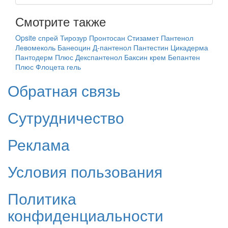
Смотрите также
Opsite спрей
Тирозур
Пронтосан
Стизамет
Пантенол
Левомеколь
Банеоцин
Д-пантенол
Пантестин
Цикадерма
Пантодерм Плюс
Декспантенол
Баксин крем
Бепантен
Плюс
Флоцета гель
Обратная связь
Сутрудничество
Реклама
Условия пользования
Политика
конфиденциальности