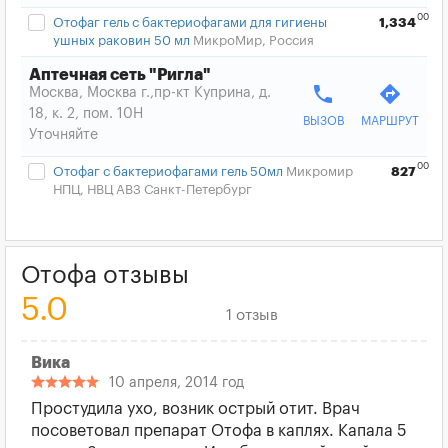
00
Отофаг гель с бактериофагами для гигиены
1,334
ушных раковин 50 мл
МикроМир, Россия
Аптечная сеть "Ригла"
phone
directions
Москва, Москва г.,пр-кт Куприна, д.
18, к. 2, пом. 10Н
ВЫЗОВ
МАРШРУТ
Уточняйте
00
Отофаг с бактериофагами гель 50мл
Микромир
827
НПЦ, НВЦ АВЗ Санкт-Петербург
Отофа отзывы
5.0
1 отзыв
Вика
10 апреля, 2014 год
Простудила ухо, возник острый отит. Врач
посоветовал препарат Отофа в каплях. Капала 5