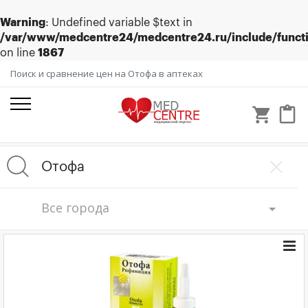
Warning
: Undefined variable $text in
/var/www/medcentre24/medcentre24.ru/include/funct
on line
1867
Поиск и сравнение цен на Отофа в аптеках
shopping_cart
content_paste
Все города