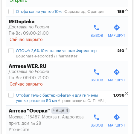
Открыто
00
Отофа капли ушные 10мл
Фармастер, Франция
189
REDapteka
phone
directions
Доставка по России
Пн-Вс: 09:00-21:00
ВЫЗОВ
МАРШРУТ
Сейчас закрыто
00
ОТОФА 2,6% 10мл капли ушные Фармастер
210
Bouchara-Recordati / Pharmaster
Аптека WER.RU
phone
directions
Доставка по России
Пн-Вс: 09:00-21:00
ВЫЗОВ
МАРШРУТ
Сейчас закрыто
00
Отофаг гель с бактериофагами для гигиены
1,036
ушных раковин 50 мл
Агроветзащита С.-П. НВЦ
еще 4
Аптека "Озерки"
phone
directions
Москва, 115487, Москва г, Андропова
пр-кт, дом № 28
ВЫЗОВ
МАРШРУТ
Уточняйте