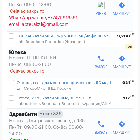
directions
Пн-Вс: 09:00-18:00
Сейчас закрыто
VIBER
МАРШРУТ
WhatsApp wa.me/+77479916561,
email aptekakz1@gmail.com
00
ОТОФА капли ушн., р-р 20000 МЕ/мл фл. 10 мл
3,200
Lab. Bouchara Recordati (Франция)
Ютека
phone
directions
Москва, ЦЕНЫ ЮТЕКИ
Пн-Вс: 08:00-21:00
ВЫЗОВ
МАРШРУТ
Сейчас закрыто
00
Отофаг, гель для местного применения, 50 мл, 1
931
шт.
МикроМир НПЦ, Россия
00
Отофа, 2.6%, капли ушные, 10 мл, 1 шт.
177
Laboratoires Bouchara-Recordati, Франция/США
еще 336
ЗдравСити
Москва, Дмитровское шоссе, д. 135
phone
directions
Пн-Пт: 09:00-21:00, Сб-Вс: 00:00-
ВЫЗОВ
МАРШРУТ
24:00