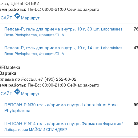
сква, ЦЕНЫ ЮТЕКИ
,
емя работы:
Пн-Вс: 08:00-21:00
Сейчас закрыто
c
directions
САЙТ
Маршрут
Пепсан-Р, гель для приема внутрь, 10 г, 30 шт.
7
Laboratoires
Rosa-Phytopharma, Франция/США
Пепсан-Р, гель для приема внутрь, 10 г, 14 шт.
4
Laboratoires
Rosa-Phytopharma, Франция/США
Dapteka
ставка по России
,
+7 (495) 252-08-02
емя работы:
Пн-Вс: 09:00-21:00
Сейчас закрыто
c
directions
САЙТ
Маршрут
ПЕПСАН-Р N30 гель д/приема внутрь Laboratoires Rosa-
9
Phytopharma
ПЕПСАН-Р N14 гель д/приема внутрь Фарматис
5
Фарматис /
Лаборатории МАЙОЛИ СПИНДЛЕР