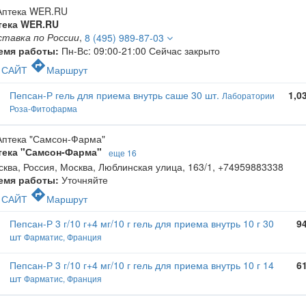
тека WER.RU
ставка по России
,
8 (495) 989-87-03
емя работы:
Пн-Вс: 09:00-21:00
Сейчас закрыто
c
directions
САЙТ
Маршрут
Пепсан-Р гель для приема внутрь саше 30 шт.
1,0
Лаборатории
Роза-Фитофарма
тека "Самсон-Фарма"
еще 16
ква, Россия, Москва, Люблинская улица, 163/1
,
+74959883338
емя работы:
Уточняйте
c
directions
САЙТ
Маршрут
Пепсан-Р 3 г/10 г+4 мг/10 г гель для приема внутрь 10 г 30
9
шт
Фарматис, Франция
Пепсан-Р 3 г/10 г+4 мг/10 г гель для приема внутрь 10 г 14
6
шт
Фарматис, Франция