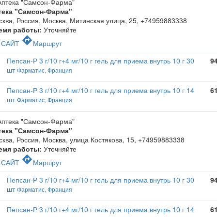
тека "Самсон-Фарма"
ква, Россия, Москва, Митинская улица, 25
,
+74959883338
емя работы:
Уточняйте
c
directions
САЙТ
Маршрут
Пепсан-Р 3 г/10 г+4 мг/10 г гель для приема внутрь 10 г 30
9
шт
Фарматис, Франция
Пепсан-Р 3 г/10 г+4 мг/10 г гель для приема внутрь 10 г 14
6
шт
Фарматис, Франция
тека "Самсон-Фарма"
ква, Россия, Москва, улица Костякова, 15
,
+74959883338
емя работы:
Уточняйте
c
directions
САЙТ
Маршрут
Пепсан-Р 3 г/10 г+4 мг/10 г гель для приема внутрь 10 г 30
9
шт
Фарматис, Франция
Пепсан-Р 3 г/10 г+4 мг/10 г гель для приема внутрь 10 г 14
6