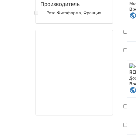
Производитель
Мо
Вр
Роза-Фитофарма, Франция
publi
RE
До
Вр
publi