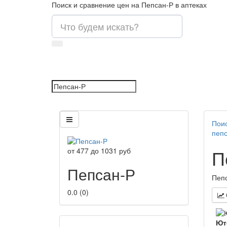
Поиск и сравнение цен на Пепсан-Р в аптеках
Поис
пепс
П
от
477
до
1031
руб
Пепсан-Р
Пепс
0.0
(
0
)
Ют