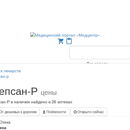
shopping_cart
content_paste
Все города
к лекарств
ан-р
епсан-Р
цены
ан-Р в наличии найдено в 26 аптеках
От дешевых к дорогим
Поблизости
Открыто сейчас
ека