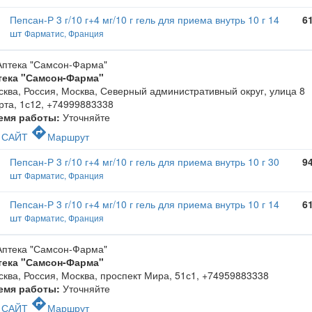
Пепсан-Р 3 г/10 г+4 мг/10 г гель для приема внутрь 10 г 14
6
шт
Фарматис, Франция
тека "Самсон-Фарма"
ква, Россия, Москва, Северный административный округ, улица 8
рта, 1с12
,
+74999883338
емя работы:
Уточняйте
c
directions
САЙТ
Маршрут
Пепсан-Р 3 г/10 г+4 мг/10 г гель для приема внутрь 10 г 30
9
шт
Фарматис, Франция
Пепсан-Р 3 г/10 г+4 мг/10 г гель для приема внутрь 10 г 14
6
шт
Фарматис, Франция
тека "Самсон-Фарма"
ква, Россия, Москва, проспект Мира, 51с1
,
+74959883338
емя работы:
Уточняйте
c
directions
САЙТ
Маршрут