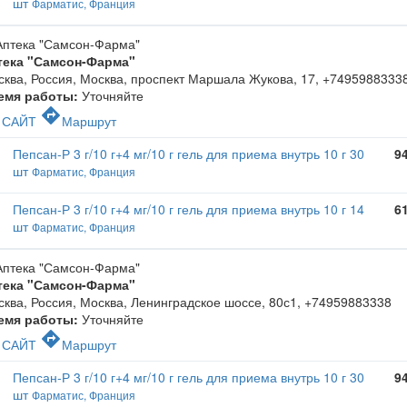
шт
Фарматис, Франция
тека "Самсон-Фарма"
ква, Россия, Москва, проспект Маршала Жукова, 17
,
+7495988333
емя работы:
Уточняйте
c
directions
САЙТ
Маршрут
Пепсан-Р 3 г/10 г+4 мг/10 г гель для приема внутрь 10 г 30
9
шт
Фарматис, Франция
Пепсан-Р 3 г/10 г+4 мг/10 г гель для приема внутрь 10 г 14
6
шт
Фарматис, Франция
тека "Самсон-Фарма"
ква, Россия, Москва, Ленинградское шоссе, 80с1
,
+74959883338
емя работы:
Уточняйте
c
directions
САЙТ
Маршрут
Пепсан-Р 3 г/10 г+4 мг/10 г гель для приема внутрь 10 г 30
9
шт
Фарматис, Франция