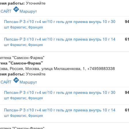
емя работы:
Уточняйте
c
directions
САЙТ
Маршрут
Пепсан-Р 3 г/10 г+4 мг/10 г гель для приема внутрь 10 г 30
9
шт
Фарматис, Франция
Пепсан-Р 3 г/10 г+4 мг/10 г гель для приема внутрь 10 г 14
6
шт
Фарматис, Франция
тека "Самсон-Фарма"
ква, Россия, Москва, улица Милашенкова, 1
,
+74959883338
емя работы:
Уточняйте
c
directions
САЙТ
Маршрут
Пепсан-Р 3 г/10 г+4 мг/10 г гель для приема внутрь 10 г 30
9
шт
Фарматис, Франция
Пепсан-Р 3 г/10 г+4 мг/10 г гель для приема внутрь 10 г 14
6
шт
Фарматис, Франция