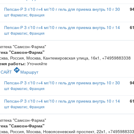
Пепсан-Р 3 г/10 г+4 мг/10 г гель для приема внутрь 10 г 30
9
шт
Фарматис, Франция
Пепсан-Р 3 г/10 г+4 мг/10 г гель для приема внутрь 10 г 14
6
шт
Фарматис, Франция
тека "Самсон-Фарма"
ква, Россия, Москва, Кантемировская улица, 16к1
,
+74959883338
емя работы:
Уточняйте
c
directions
САЙТ
Маршрут
Пепсан-Р 3 г/10 г+4 мг/10 г гель для приема внутрь 10 г 30
9
шт
Фарматис, Франция
Пепсан-Р 3 г/10 г+4 мг/10 г гель для приема внутрь 10 г 14
6
шт
Фарматис, Франция
тека "Самсон-Фарма"
ква, Россия, Москва, Новоясеневский проспект, 22к1
,
+749598833