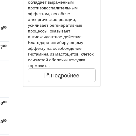
обладает выраженным
противовоспалительным
эффектом, ослабляет
аллергические реакции,
усиливает регенеративные
00
69
процессы, оказывает
антиоксидантное действие.
Благодаря ингибирующему
00
77
эффекту на освобождение
гистамина из мастоцитов, клеток
слизистой оболочки желудка,
тормозит...
Подробнее
00
90
00
80