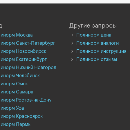
д
Другие запросы
инорм Москва
Полинорм цена
инорм Санкт-Петербург
Полинорм аналоги
инорм Новосибирск
Полинорм инструкция
инорм Екатеринбург
Полинорм отзывы
инорм Нижний Новгород
инорм Челябинск
инорм Омск
инорм Самара
инорм Ростов-на-Дону
инорм Уфа
инорм Красноярск
инорм Пермь