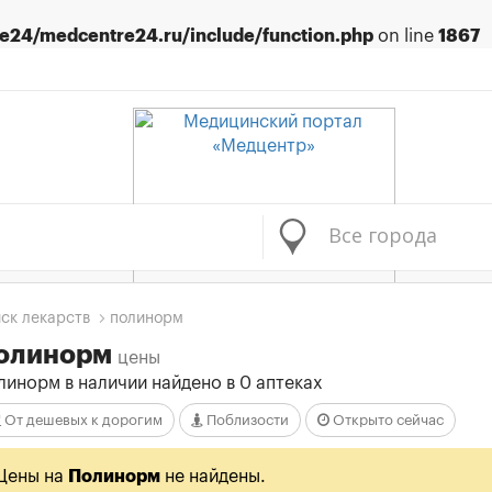
24/medcentre24.ru/include/function.php
on line
1867
Все города
ск лекарств
полинорм
олинорм
цены
линорм в наличии найдено в 0 аптеках
От дешевых к дорогим
Поблизости
Открыто сейчас
Цены на
Полинорм
не найдены.