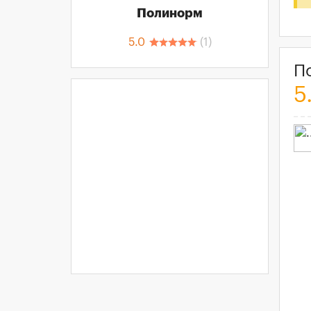
Полинорм
5.0
(
1
)
П
5