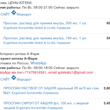
сква, ЦЕНЫ ЮТЕКИ
,
емя работы:
Пн-Вс: 08:00-21:00
Сейчас закрыто
c
directions
САЙТ
Маршрут
Проспан, раствор для приема внутрь, 200 мл, 1 шт.
6
Engelhard Arzneimittel GmbH & Co.KG, Германия
Проспан, раствор для приема внутрь, 100 мл, 1 шт.
5
Engelhard Arzneimittel GmbH & Co.KG, Германия
тернет-аптека А-Фарм
ставка по России
,
WhatsApp
емя работы:
Пн-Вс: 09:00-18:00
Сейчас закрыто
atsApp wa.me/+77479916561, email aptekakz1@gmail.com
c
directions
САЙТ
Маршрут
ПРОСПАН РАСТВОР ОТ КАШЛЯ оральный 35 мг/5 мл стик
3,8
№21
Engelhard Arzneimittel (Германия)
ПРОСПАН СИРОП ОТ КАШЛЯ фл. 100 мл, с мерной
3,4
чашкой
Engelhard Arzneimittel (Германия)