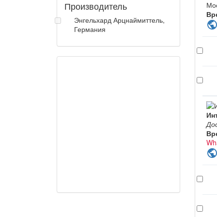
Производитель
Мо
Вр
Энгельхард Арцнаймиттель,
publi
Германия
Ин
До
Вр
Wh
publi