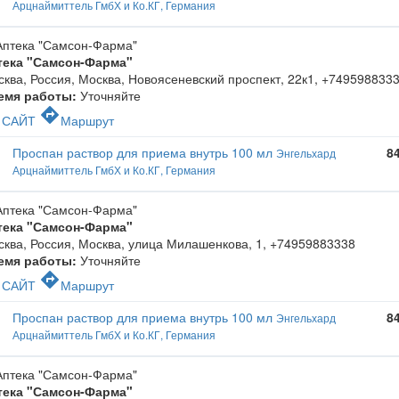
Арцнаймиттель ГмбХ и Ко.КГ, Германия
тека "Самсон-Фарма"
ква, Россия, Москва, Новоясеневский проспект, 22к1
,
+749598833
емя работы:
Уточняйте
c
directions
САЙТ
Маршрут
Проспан раствор для приема внутрь 100 мл
8
Энгельхард
Арцнаймиттель ГмбХ и Ко.КГ, Германия
тека "Самсон-Фарма"
ква, Россия, Москва, улица Милашенкова, 1
,
+74959883338
емя работы:
Уточняйте
c
directions
САЙТ
Маршрут
Проспан раствор для приема внутрь 100 мл
8
Энгельхард
Арцнаймиттель ГмбХ и Ко.КГ, Германия
тека "Самсон-Фарма"