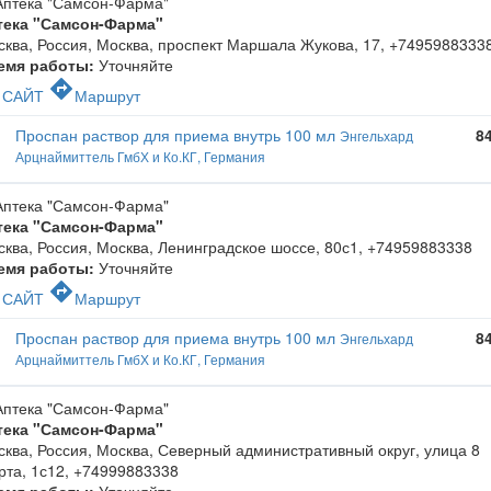
тека "Самсон-Фарма"
ква, Россия, Москва, проспект Маршала Жукова, 17
,
+7495988333
емя работы:
Уточняйте
c
directions
САЙТ
Маршрут
Проспан раствор для приема внутрь 100 мл
8
Энгельхард
Арцнаймиттель ГмбХ и Ко.КГ, Германия
тека "Самсон-Фарма"
ква, Россия, Москва, Ленинградское шоссе, 80с1
,
+74959883338
емя работы:
Уточняйте
c
directions
САЙТ
Маршрут
Проспан раствор для приема внутрь 100 мл
8
Энгельхард
Арцнаймиттель ГмбХ и Ко.КГ, Германия
тека "Самсон-Фарма"
ква, Россия, Москва, Северный административный округ, улица 8
рта, 1с12
,
+74999883338
емя работы:
Уточняйте