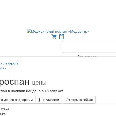
shopping_cart
content_paste
Все города
к лекарств
спан
роспан
цены
пан в наличии найдено в 18 аптеках
От дешевых к дорогим
Поблизости
Открыто сейчас
ека