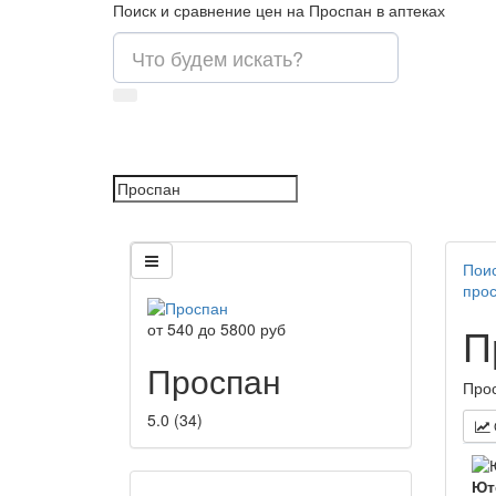
Поиск и сравнение цен на Проспан в аптеках
Поис
про
П
от
540
до
5800
руб
Проспан
Прос
5.0
(
34
)
Ют