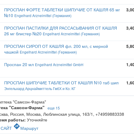
ПРОСПАН ФОРТЕ ТАБЛЕТКИ ШИПУЧИЕ ОТ КАШЛЯ 65 мг
3,0
№10
Engelhard Arzneimittel (Германия)
ПРОСПАН ПАСТИЛКИ ДЛЯ РАССАСЫВАНИЯ ОТ КАШЛЯ
3,4
26 мг блистер №20
Engelhard Arzneimittel (Германия)
ПРОСПАН СИРОП ОТ КАШЛЯ фл. 200 мл, с мерной
5,8
чашкой
Engelhard Arzneimittel (Германия)
Проспан 20 мл
1,4
Engelhard Arzneimittel GmbH
ПРОСПАН ШИПУЧИЕ ТАБЛЕТКИ ОТ КАШЛЯ N10 таб шип
1,6
Энгельхард Арцнаймиттель ГмбХ и Ко. КГ
тека "Самсон-Фарма"
еще 15
ква, Россия, Москва, Люблинская улица, 163/1
,
+74959883338
емя работы:
Уточняйте
c
directions
САЙТ
Маршрут