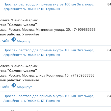
Проспан раствор для приема внутрь 100 мл
8
Энгельхард
Арцнаймиттель ГмбХ и Ко.КГ, Германия
тека "Самсон-Фарма"
ква, Россия, Москва, Митинская улица, 25
,
+74959883338
емя работы:
Уточняйте
c
directions
САЙТ
Маршрут
Проспан раствор для приема внутрь 100 мл
8
Энгельхард
Арцнаймиттель ГмбХ и Ко.КГ, Германия
тека "Самсон-Фарма"
ква, Россия, Москва, улица Костякова, 15
,
+74959883338
емя работы:
Уточняйте
c
directions
САЙТ
Маршрут
Проспан раствор для приема внутрь 100 мл
8
Энгельхард
Арцнаймиттель ГмбХ и Ко.КГ, Германия