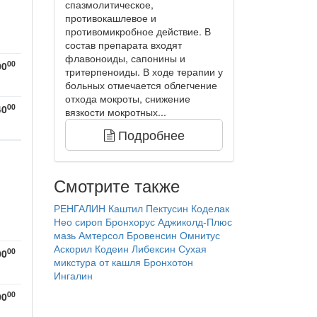
спазмолитическое,
противокашлевое и
противомикробное действие. В
состав препарата входят
флавоноиды, сапонины и
00
00
тритерпеноиды. В ходе терапии у
больных отмечается облегчение
отхода мокроты, снижение
00
40
вязкости мокротных...
Подробнее
Смотрите также
РЕНГАЛИН
Каштил
Пектусин
Коделак
Нео сироп
Бронхорус
Аджиколд-Плюс
мазь
Амтерсол
Бровенсин
Омнитус
Аскорил
Кодеин
Либексин
Сухая
00
00
микстура от кашля
Бронхотон
Ингалин
00
00