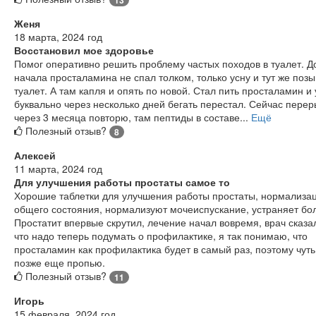
13
Женя
18 марта, 2024 год
Восстановил мое здоровье
Помог оперативно решить проблему частых походов в туалет. Д
начала просталамина не спал толком, только усну и тут же позы
туалет. А там капля и опять по новой. Стал пить просталамин и
буквально через несколько дней бегать перестал. Сейчас перер
через 3 месяца повторю, там пептиды в составе...
Ещё
Полезный отзыв?
8
Алексей
11 марта, 2024 год
Для улучшения работы простаты самое то
Хорошие таблетки для улучшения работы простаты, нормализа
общего состояния, нормализуют мочеиспускание, устраняет бо
Простатит впервые скрутил, лечение начал вовремя, врач сказа
что надо теперь подумать о профилактике, я так понимаю, что
просталамин как профилактика будет в самый раз, поэтому чуть
позже еще пропью.
Полезный отзыв?
11
Игорь
15 февраля, 2024 год