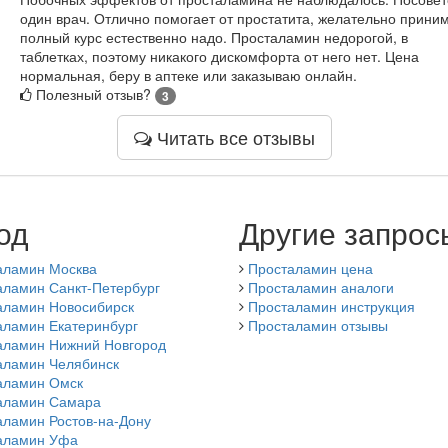
один врач. Отлично помогает от простатита, желательно прини
полный курс естественно надо. Просталамин недорогой, в
таблетках, поэтому никакого дискомфорта от него нет. Цена
нормальная, беру в аптеке или заказываю онлайн.
Полезный отзыв?
3
Читать все отзывы
од
Другие запрос
аламин Москва
Просталамин цена
аламин Санкт-Петербург
Просталамин аналоги
аламин Новосибирск
Просталамин инструкция
аламин Екатеринбург
Просталамин отзывы
аламин Нижний Новгород
аламин Челябинск
аламин Омск
аламин Самара
аламин Ростов-на-Дону
аламин Уфа