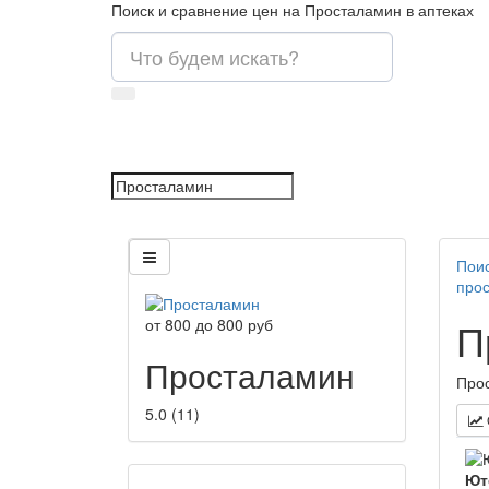
Поиск и сравнение цен на Просталамин в аптеках
Поис
про
П
от
800
до
800
руб
Просталамин
Прос
5.0
(
11
)
Ют