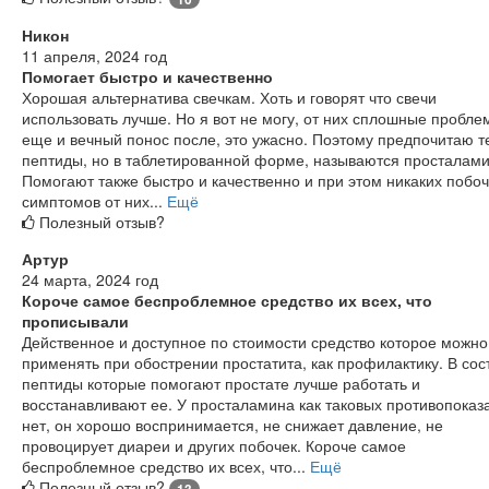
Никон
11 апреля, 2024 год
Помогает быстро и качественно
Хорошая альтернатива свечкам. Хоть и говорят что свечи
использовать лучше. Но я вот не могу, от них сплошные пробле
еще и вечный понос после, это ужасно. Поэтому предпочитаю т
пептиды, но в таблетированной форме, называются просталами
Помогают также быстро и качественно и при этом никаких побо
симптомов от них...
Ещё
Полезный отзыв?
Артур
24 марта, 2024 год
Короче самое беспроблемное средство их всех, что
прописывали
Действенное и доступное по стоимости средство которое можно
применять при обострении простатита, как профилактику. В сос
пептиды которые помогают простате лучше работать и
восстанавливают ее. У просталамина как таковых противопоказ
нет, он хорошо воспринимается, не снижает давление, не
провоцирует диареи и других побочек. Короче самое
беспроблемное средство их всех, что...
Ещё
Полезный отзыв?