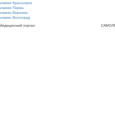
аламин Красноярск
аламин Пермь
аламин Воронеж
аламин Волгоград
 Медицинский портал
САМОЛ