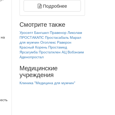
Подробнее
Смотрите также
Уросепт
Бангшил
Правенор
Ликолам
 на
ПРОСТАКАПС
Простасабаль
Марал
для мужчин
Огоплекс
Раверон
Красный Корень
Простамед
Ярсагумба
Простатилен АЦ
Вобэнзим
Аденопростал
Медицинские
учреждения
Клиника "Медицина для мужчин"
 есть