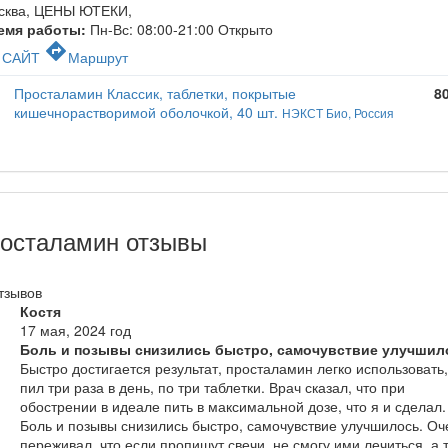
сква, ЦЕНЫ ЮТЕКИ
,
емя работы:
Пн-Вс: 08:00-21:00
Открыто
c
directions
САЙТ
Маршрут
Просталамин Классик, таблетки, покрытые
8
кишечнорастворимой оболочкой, 40 шт.
НЭКСТ Био, Россия
осталамин отзывы
тзывов
Костя
17 мая, 2024 год
Боль и позывы снизились быстро, самочувствие улучшил
Быстро достигается результат, просталамин легко использовать,
пил три раза в день, по три таблетки. Врач сказал, что при
обострении в идеале пить в максимальной дозе, что я и сделал.
Боль и позывы снизились быстро, самочувствие улучшилось. Оч
переживал, что если пропишут свечи, не смогу ими лечиться, а 