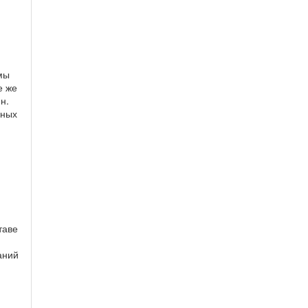
мы
е же
н.
чных
таве
аний