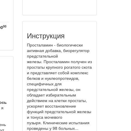
00
00
Инструкция
Просталамин - биологически
активная добавка, биорегулятор
предстательной
железы. Просталамин получен из
простаты крупного рогатого скота
и представляет собой комплекс
белков и нуклеопротеидов,
специфичных для
предстательной железы, он
обладает избирательным
действием на клетки простаты,
ось
ускоряет восстановление
 я
функций предстательной железы
и тонуса мочевого
пузыря. Клинические испытания
ень
проведены у 98 больных...
тут