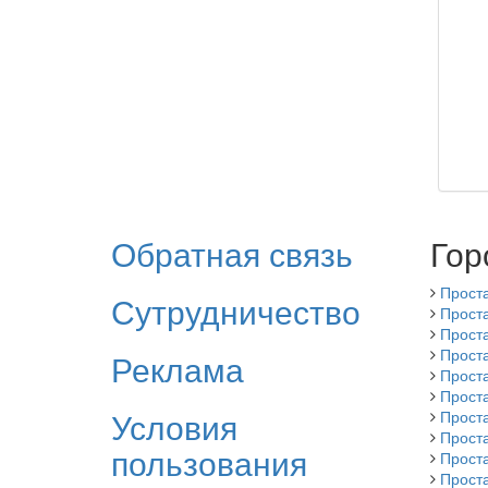
Обратная связь
Гор
Прост
Сутрудничество
Прост
Прост
Прост
Реклама
Прост
Прост
Условия
Прост
Прост
пользования
Прост
Прост