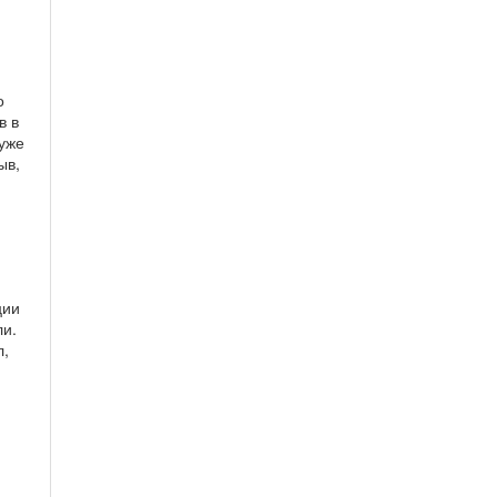
о
в в
 уже
ыв,
ции
ли.
л,