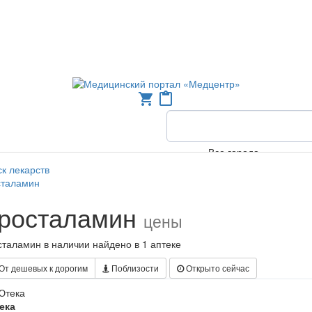
shopping_cart
content_paste
Все города
к лекарств
сталамин
росталамин
цены
таламин в наличии найдено в 1 аптеке
От дешевых к дорогим
Поблизости
Открыто сейчас
ека