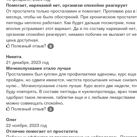
Помогает, нареканий нет, организм спокойно реагирует
От простатита только просталамин и помогает. Пропиваю раз в 
месяца, чтобы не было обострений. При хроническом простатит
пептиды неплохо работают. Как будет дальше посмотрим, пока
вполне устраивает этот вариант. Да и по составу нареканий нет,
организм спокойно реагирует, никаких побочек не вылазит от не
цена доступная.
Полезный отзыв?
9
Никита
21 декабря, 2023 год
Мочеиспускание стало лучше
Просталамин был куплен для профилактики аденомы, курс еще
пройден, но сдвиги имеются, частота просыпания ночью снизил
нулю... Мочеиспускание стало лучше. Курс всего две недели, то
буду повторять. В составе пептиды и нуклеопротеиды, врач тож
одобрил такое лечение, таблетки еще и с любыми лекарствами
можно совмещать спокойно.
Полезный отзыв?
5
Олег
22 ноября, 2023 год
Отлично помогает от простатита
Побочных эффектов от просталамина не наблюдалось. Посовет