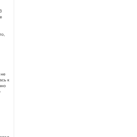
3
е
го,
 не
ась к
чно
е
овал