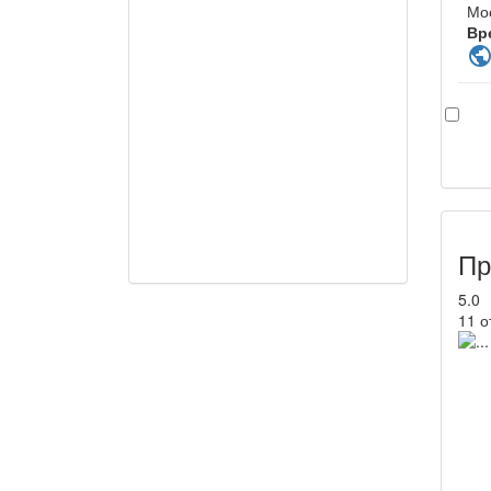
Мо
Вр
publi
Пр
5.0
11 о