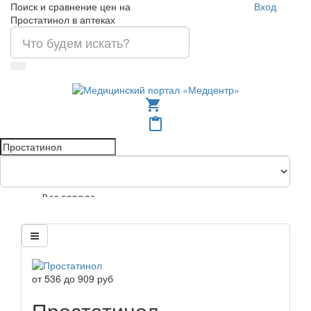
Поиск и сравнение цен на
Вход
Простатинол в аптеках
shopping_cart
content_paste
Все города
от
536
до
909
руб
Простатинол