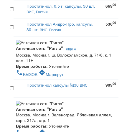
00
Простатинол, 0.5 г, капсулы, 30 шт.
669
ВИС, Россия
00
Простатинол Андро-Про, капсулы,
536
30 шт.
ВИС, Россия
Аптечная сеть "Ригла"
еще 4
Москва, Москва г.,ш. Волоколамское, д. 71/8, к. 1,
пом. 11Н
Время работы:
Уточняйте
phone
directions
ВЫЗОВ
Маршрут
00
Простатинол капсулы №30
909
ВИС
Аптечная сеть "Ригла"
Москва, Москва г.,Зеленоград, Яблоневая аллея,
корп. 317а, стр. 1
Время работы:
Уточняйте