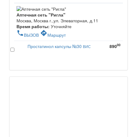
Аптечная сеть "Ригла"
Москва, Москва г.,ул. Элеваторная, д.11
Время работы:
Уточняйте
phone
directions
ВЫЗОВ
Маршрут
00
Простатинол капсулы №30
890
ВИС