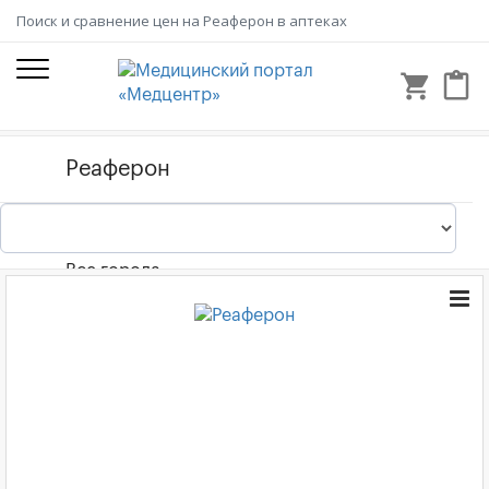
Поиск и сравнение цен на Реаферон в аптеках
shopping_cart
content_paste
Все города