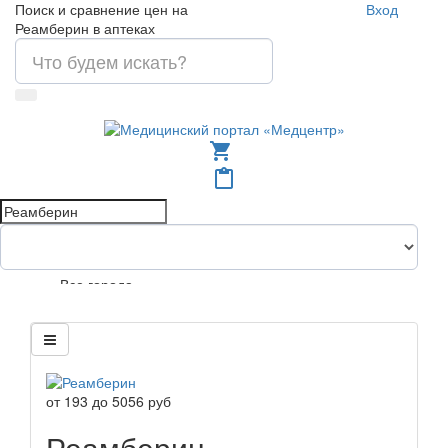
Поиск и сравнение цен на
Вход
Реамберин в аптеках
shopping_cart
content_paste
Все города
от
193
до
5056
руб
Реамберин