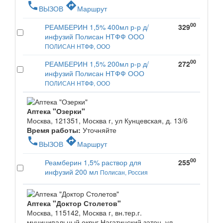
phone
directions
ВЫЗОВ
Маршрут
00
РЕАМБЕРИН 1,5% 400мл р-р д/
329
инфузий Полисан НТФФ ООО
ПОЛИСАН НТФФ, ООО
00
РЕАМБЕРИН 1,5% 200мл р-р д/
272
инфузий Полисан НТФФ ООО
ПОЛИСАН НТФФ, ООО
Аптека "Озерки"
Москва, 121351, Москва г, ул Кунцевская, д. 13/6
Время работы:
Уточняйте
phone
directions
ВЫЗОВ
Маршрут
00
Реамберин 1,5% раствор для
255
инфузий 200 мл
Полисан, Россия
Аптека "Доктор Столетов"
Москва, 115142, Москва г, вн.тер.г.
муниципальный округ Нагатинский затон, ул