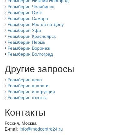
Реамберин Нижний Новгород
Реамберин Челябинск
Реамберин Омск
Реамберин Самара
Реамберин Ростов-на-Дону
Реамберин Уфа
Реамберин Красноярск
Реамберин Пермь
Реамберин Воронеж
Реамберин Волгоград
Другие запросы
Реамберин цена
Реамберин аналоги
Реамберин инструкция
Реамберин отзывы
Контакты
Россия, Москва
E-mail:
info@medcentre24.ru