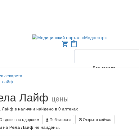
shopping_cart
content_paste
Все города
к лекарств
а лайф
ела Лайф
цены
 Лайф в наличии найдено в 0 аптеках
От дешевых к дорогим
Поблизости
Открыто сейчас
ы на
Рела Лайф
не найдены.