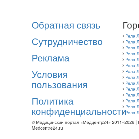
Обратная связь
Гор
Рела 
Сутрудничество
Рела 
Рела 
Рела 
Реклама
Рела 
Рела 
Условия
Рела 
Рела 
пользования
Рела 
Рела 
Рела 
Политика
Рела 
Рела 
конфиденциальности
Рела 
© Медицинский портал «Медцентр24» 2011–2026
|
Medcentre24.ru