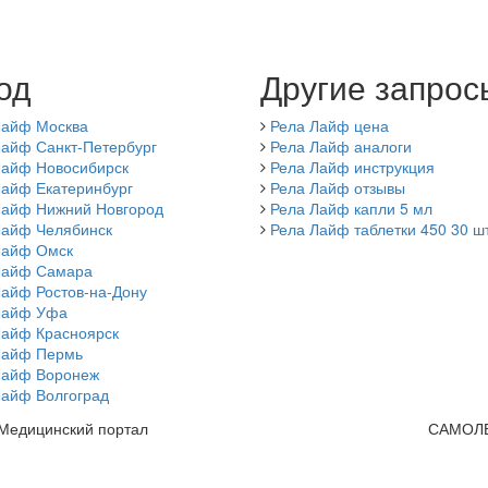
од
Другие запрос
Лайф Москва
Рела Лайф цена
Лайф Санкт-Петербург
Рела Лайф аналоги
Лайф Новосибирск
Рела Лайф инструкция
Лайф Екатеринбург
Рела Лайф отзывы
Лайф Нижний Новгород
Рела Лайф капли 5 мл
Лайф Челябинск
Рела Лайф таблетки 450 30 ш
Лайф Омск
Лайф Самара
Лайф Ростов-на-Дону
Лайф Уфа
Лайф Красноярск
Лайф Пермь
Лайф Воронеж
Лайф Волгоград
 Медицинский портал
САМОЛ