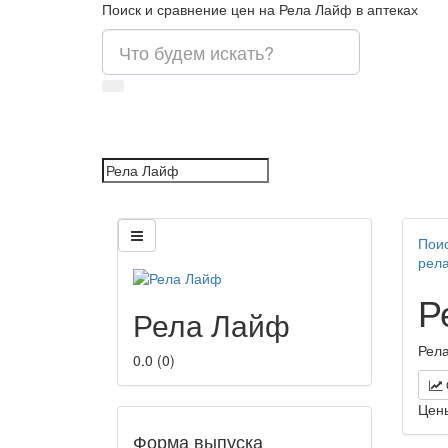
Поиск и сравнение цен на Рела Лайф в аптеках
Поис
рел
Р
Рела Лайф
Рела
0.0
(
0
)
Цен
Форма выпуска