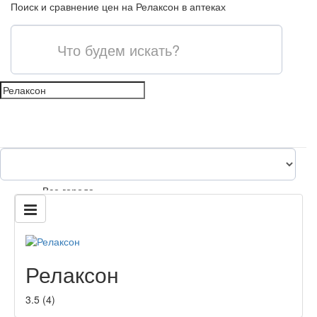
Поиск и сравнение цен на Релаксон в аптеках
shopping_cart
Все города
content_paste
Релаксон
3.5
(
4
)