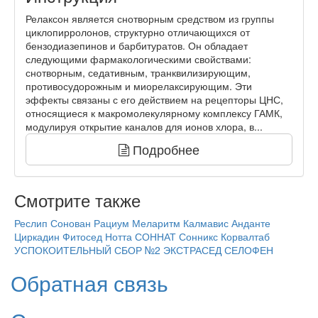
Релаксон является снотворным средством из группы
циклопирролонов, структурно отличающихся от
бензодиазепинов и барбитуратов. Он обладает
следующими фармакологическими свойствами:
снотворным, седативным, транквилизирующим,
противосудорожным и миорелаксирующим. Эти
эффекты связаны с его действием на рецепторы ЦНС,
относящиеся к макромолекулярному комплексу ГАМК,
модулируя открытие каналов для ионов хлора, в...
Подробнее
Смотрите также
Реслип
Сонован
Рациум
Меларитм
Калмавис
Анданте
Циркадин
Фитосед
Нотта
СОННАТ
Сонникс
Корвалтаб
УСПОКОИТЕЛЬНЫЙ СБОР №2
ЭКСТРАСЕД
СЕЛОФЕН
Обратная связь