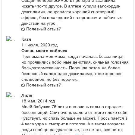
искать что-то другое. В аптеке купили валокордин
доксиламин, понравился хороший снотворный
эффект, без последствий на организм и побочных
действий на утро.
Полезный отзыв?
Катя
11 июля, 2020 год
Очень много побочек
Принимала моя мама, когда началась бессонница,
но проявились побочные действия, сильная головная
боль,заторможенность. Перешла потом на более
безопсный валокордин доксилаимн, тоже хорошее
снотворное, но без побочек.
Полезный отзыв?
Лиля
18 мая, 2014 год
Моей бабушке 76 лет и она очень сильно страдает
бессонницей. Спит очень мало и от этого плохо себя
чувствует, но спать больше не может. Просыпается в
4 часа утра и смотрит в потолок. А в таком возрасте
люди вообще раздраженные, все не так, все не то.
Мы поняли, что бабушке...
Ещё