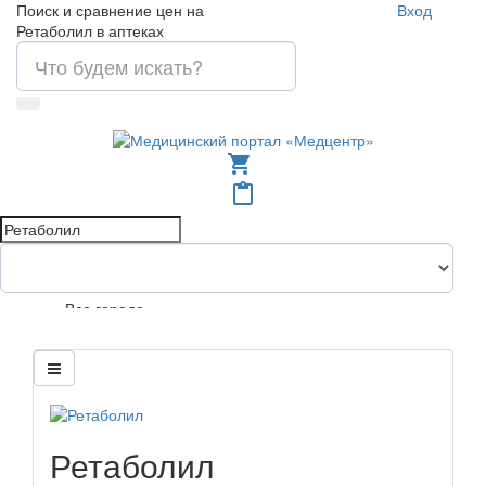
Поиск и сравнение цен на
Вход
Ретаболил в аптеках
shopping_cart
content_paste
Все города
Ретаболил