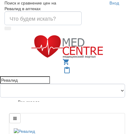
Поиск и сравнение цен на
Вход
Ревалид в аптеках
shopping_cart
content_paste
Все города