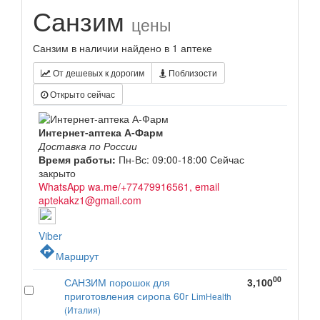
Санзим
цены
Санзим в наличии найдено в 1 аптеке
От дешевых к дорогим
Поблизости
Открыто сейчас
Интернет-аптека А-Фарм
Доставка по России
Время работы:
Пн-Вс: 09:00-18:00
Сейчас
закрыто
WhatsApp wa.me/+77479916561, email
aptekakz1@gmail.com
Viber
directions
Маршрут
00
САНЗИМ порошок для
3,100
приготовления сиропа 60г
LimHealth
(Италия)