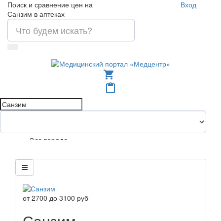
Поиск и сравнение цен на
Вход
Санзим в аптеках
shopping_cart
content_paste
Все города
от
2700
до
3100
руб
Санзим