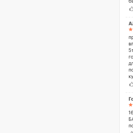
б
А
п
в
5
г
д
п
к
Г
1
Б
п