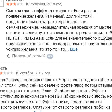
10 февраля, 2018 год
Смотря какого эффекта ожидаете. Если резкое
появление желания, каменный, долгий стояк,
продолжительность траха, яркое, долгое
семяизвержение, незамедлительная эрекция от мысле
сексе в течении суток и возможность реализации, то 
НЕ ТОТ ПРЕПАРАТ!!! Если для не значительного ощуще
приливания крови к половым органам, не значительно
усилию желания, то это то что...
Ещё
Полезный отзыв?
60
ость
15 октября, 2017 год
ода 2 назад пробовал сеалекс. Через час от одной таблет
ыл стояк. Купил сейчас сеалекс форте плюс,потом отзывы
очитал, расстроился. Решил 2 таблетки выпить. Эффект
аступил,примерно,часа через 2.Либидо не повысилось, но
ленстоять лучше стал. Эффект ниже, чем от таблетки
тарого сеалекса. Опять же, от старого сеалекса побочки