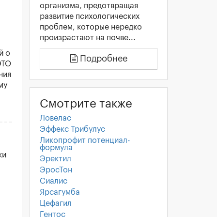
организма, предотвращая
развитие психологических
проблем, которые нередко
произрастают на почве...
й о
Подробнее
ЭТО
ния
му
Смотрите также
Ловелас
Эффекс Трибулус
Ликопрофит потенциал-
формула
ки
Эректил
ЭросТон
Сиалис
Ярсагумба
Цефагил
Гентос