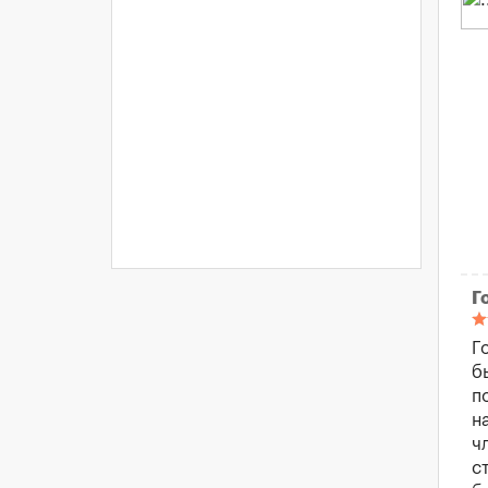
Г
Г
б
п
н
ч
с