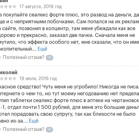
ван
17 августа, 2016 год
е покупайте сеалекс форте плюс, это развод на деньги, д
ще и с неприятными побочками. Сам попался на их реклам
а сайте, позвонил в колцентр, там меня убеждали как все
дорово и прекрасно, заказал две пачки. Сначала меня не
мутило, что эффекта особого нет, мне сказали, что он им
акопительный...
Ещё
Полезный отзыв?
10
иколай
19 июля, 2016 год
жасное средство! Чуть меня не угробило! Никогда не писа
нтернете о чем-то, но тут моему негодованию нет предела
упил таблетки сеалекс форте плюс в аптеке на чертановс
1-1, отдал почти 1 500 рублей, для меня это большие деньг
отел порадовать свою супругу, так как близости не было
авно из-за...
Ещё
Полезный отзыв?
19