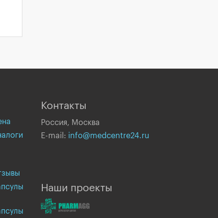
Контакты
ена
Россия, Москва
налоги
E-mail:
info@medcentre24.ru
тзывы
апсулы
Наши проекты
апсулы