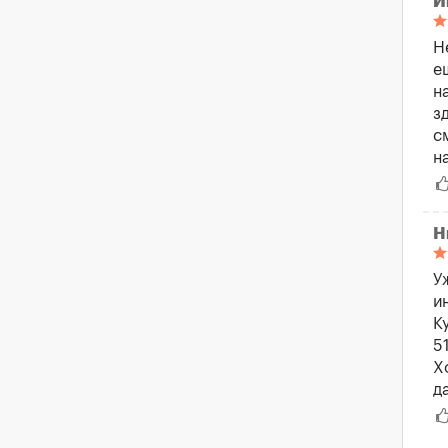
И
Н
е
н
з
с
н
Н
У
и
К
5
Х
д