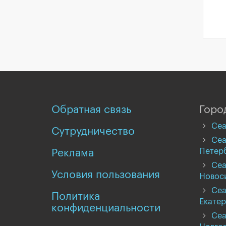
Обратная связь
Горо
Сеа
Сутрудничество
Сеа
Петер
Реклама
Сеа
Условия пользования
Новос
Сеа
Политика
Екатер
конфиденциальности
Сеа