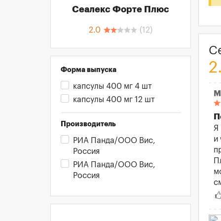
Сеалекс Форте Плюс
2.0
(
12
)
С
2
Форма выпуска
капсулы 400 мг 4 шт
М
капсулы 400 мг 12 шт
П
Производитель
Я
и
РИА Панда/ООО Вис,
п
Россия
П
РИА Панда/ООО Вис,
м
Россия
с