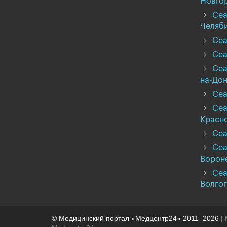
Новго
Сеа
Челяб
Сеа
Сеа
Сеа
на-Дон
Сеа
Сеа
Красн
Сеа
Сеа
Ворон
Сеа
Волго
© Медицинский портал «Медцентр24» 2011–2026
| 