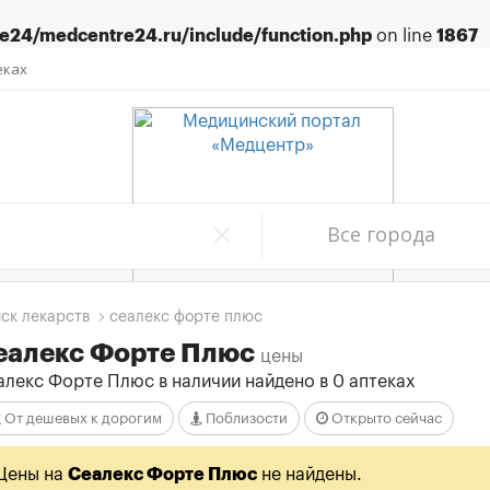
24/medcentre24.ru/include/function.php
on line
1867
еках
Все города
ск лекарств
сеалекс форте плюс
еалекс Форте Плюс
цены
алекс Форте Плюс в наличии найдено в 0 аптеках
От дешевых к дорогим
Поблизости
Открыто сейчас
Цены на
Сеалекс Форте Плюс
не найдены.