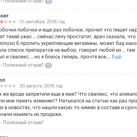
Полезный отзыв?
18
азат
13 сентября, 2016 год
обочки побочки и еще раз побочки, прочел что пишет на
. эт тихий ужас .. сейчас лечу простатит, врач сказала, что
еплохо б пропить укрепляющие витамины, может бад какой
ала список препаратов на выбор, говорит любой из .. там
ыл и сеалекс .. но я боюсь теперь, прочтя все...
Ещё
Полезный отзыв?
12
ол
30 августа, 2016 год
х же вроде запретили еще в мае? Что сеалекс, что аликап
ли мне память изменяет? Натыкался на статью как раз пр
их в новостях, что нашли какую-то химию в составе и сро
ачали изымать из продажи.
Полезный отзыв?