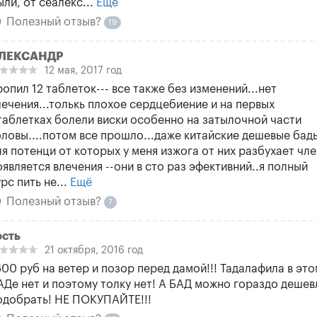
ыли, от сеалекс...
Ещё
Полезный отзыв?
19
ЛЕКСАНДР
12 мая, 2017 год
ропил 12 таблеток--- все также без изменений...нет
лечения...толькь плохое сердцебиение и на первых
таблетках болели виски особенно на затылочной части
оловы....потом все прошло...даже китайские дешевые бад
ля потенци от которых у меня изжога от них разбухает чле
оявляется влечения --они в сто раз эфективний..я полный
урс пить не...
Ещё
Полезный отзыв?
7
ость
21 октября, 2016 год
600 руб на ветер и позор перед дамой!!! Тадалафила в это
АДе нет и поэтому толку нет! А БАД можно гораздо дешев
одобрать! НЕ ПОКУПАЙТЕ!!!