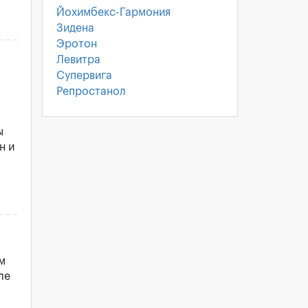
Йохимбекс-Гармония
Зидена
Эротон
Левитра
Супервига
Репростанол
ы
н и
м
ле