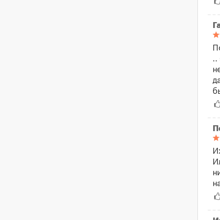
Г
П
.
н
д
б
П
И
И
н
н