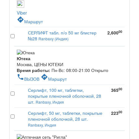
Viber
directions
Маршрут
00
СЕРЛИФТ табл. п/о 50 мг блистер
2,600
№28
Ranbaxy (Индия)
Ютека
Москва, ЦЕНЫ ЮТЕКИ
Время работы:
Пн-Вс: 08:00-21:00
Открыто
phone
directions
ВЫЗОВ
Маршрут
00
Серлифт, 100 мг, таблетки,
365
покрытые пленочной оболочкой, 28
шт.
Ranbaxy, Индия
00
Серлифт, 50 мг, таблетки, покрытые
223
пленочной оболочкой, 28 шт.
Ranbaxy, Индия