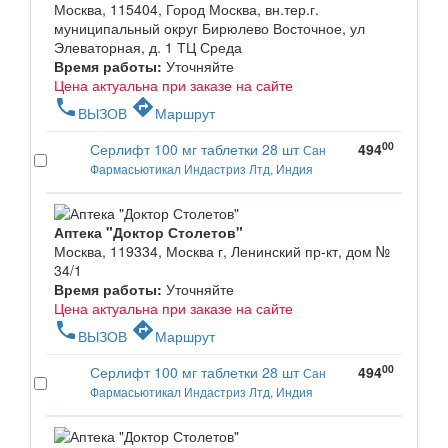
Москва, 115404, Город Москва, вн.тер.г.
муниципальный округ Бирюлево Восточное, ул
Элеваторная, д. 1 ТЦ Среда
Время работы:
Уточняйте
Цена актуальна при заказе на сайте
phone
directions
ВЫЗОВ
Маршрут
00
Серлифт 100 мг таблетки 28 шт
494
Сан
Фармасьютикал Индастриз Лтд, Индия
Аптека "Доктор Столетов"
Москва, 119334, Москва г, Ленинский пр-кт, дом №
34/1
Время работы:
Уточняйте
Цена актуальна при заказе на сайте
phone
directions
ВЫЗОВ
Маршрут
00
Серлифт 100 мг таблетки 28 шт
494
Сан
Фармасьютикал Индастриз Лтд, Индия