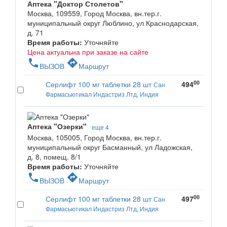
Аптека "Доктор Столетов"
Москва, 109559, Город Москва, вн.тер.г.
муниципальный округ Люблино, ул Краснодарская,
д. 71
Время работы:
Уточняйте
Цена актуальна при заказе на сайте
phone
directions
ВЫЗОВ
Маршрут
00
Серлифт 100 мг таблетки 28 шт
494
Сан
Фармасьютикал Индастриз Лтд, Индия
Аптека "Озерки"
еще 4
Москва, 105005, Город Москва, вн.тер.г.
муниципальный округ Басманный, ул Ладожская,
д. 8, помещ. 8/1
Время работы:
Уточняйте
phone
directions
ВЫЗОВ
Маршрут
00
Серлифт 100 мг таблетки 28 шт
497
Сан
Фармасьютикал Индастриз Лтд, Индия