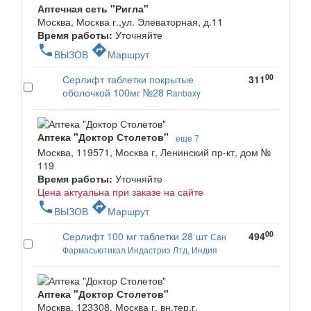
Аптечная сеть "Ригла"
Москва, Москва г.,ул. Элеваторная, д.11
Время работы:
Уточняйте
phone
directions
ВЫЗОВ
Маршрут
00
Серлифт таблетки покрытые
311
оболочкой 100мг №28
Ranbaxy
Аптека "Доктор Столетов"
еще 7
Москва, 119571, Москва г, Ленинский пр-кт, дом №
119
Время работы:
Уточняйте
Цена актуальна при заказе на сайте
phone
directions
ВЫЗОВ
Маршрут
00
Серлифт 100 мг таблетки 28 шт
494
Сан
Фармасьютикал Индастриз Лтд, Индия
Аптека "Доктор Столетов"
Москва, 123308, Москва г, вн.тер.г.