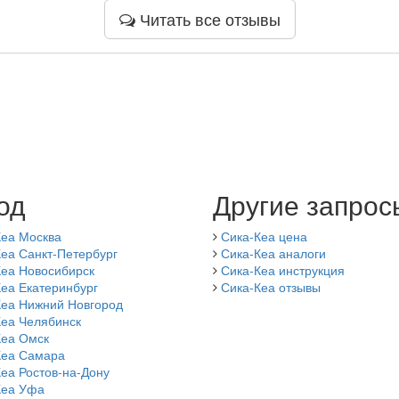
Читать все отзывы
од
Другие запрос
Кеа Москва
Сика-Кеа цена
еа Санкт-Петербург
Сика-Кеа аналоги
Кеа Новосибирск
Сика-Кеа инструкция
еа Екатеринбург
Сика-Кеа отзывы
Кеа Нижний Новгород
Кеа Челябинск
Кеа Омск
Кеа Самара
еа Ростов-на-Дону
Кеа Уфа