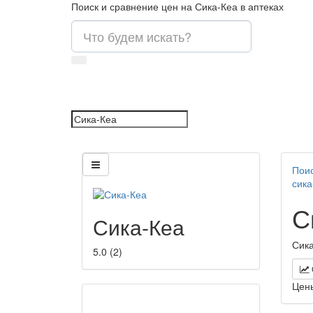
Поиск и сравнение цен на Сика-Кеа в аптеках
Поис
сика
С
Сика-Кеа
Сика
5.0
(
2
)
Цен