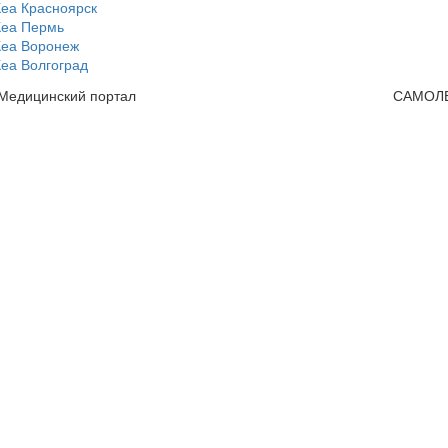
Кеа Красноярск
Кеа Пермь
Кеа Воронеж
еа Волгоград
 Медицинский портал
САМОЛ