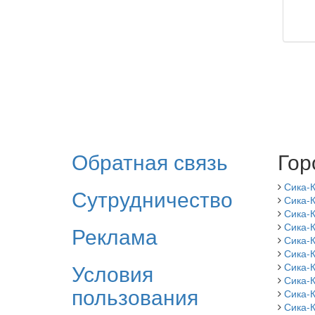
Обратная связь
Гор
Сика-
Сутрудничество
Сика-К
Сика-
Сика-К
Реклама
Сика-
Сика-
Условия
Сика-
Сика-
пользования
Сика-К
Сика-