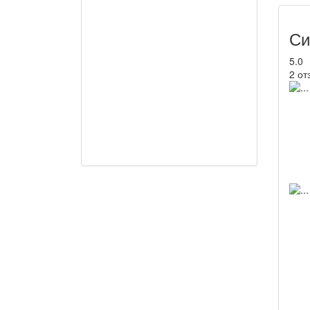
Си
5.0
2 от