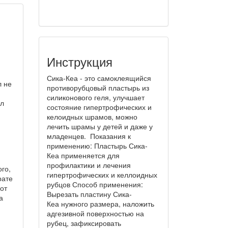
Инструкция
Сика-Кеа - это самоклеящийся
л не
противорубцовый пластырь из
силиконового геля, улучшает
ил
состояние гипертрофических и
келоидных шрамов, можно
лечить шрамы у детей и даже у
младенцев. Показания к
применению: Пластырь Сика-
Кеа применяется для
профилактики и лечения
го,
гипертрофических и келлоидных
рате
рубцов Способ применения:
 от
Вырезать пластину Сика-
а
Кеа нужного размера, наложить
адгезивной поверхностью на
рубец, зафиксировать