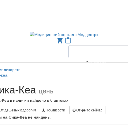
shopping_cart
content_paste
Все города
к лекарств
-кеа
ика-Кеа
цены
-Кеа в наличии найдено в 0 аптеках
От дешевых к дорогим
Поблизости
Открыто сейчас
ы на
Сика-Кеа
не найдены.